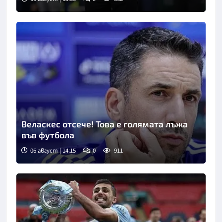
Веласкес отсече! Това е голямата лъжа
във футбола
06 август | 14:15
0
911