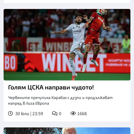
Голям ЦСКА направи чудото!
Червените пречупиха Карабах с дузпи и продължават
напред в Лига Европа
30 юли | 23:59
0
1668