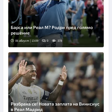
Барса или Реал М? Родри пред голямо
решение
06 август | 13:09
0
378
Разбраха се! Новата заплата на Винисиус
в Реал Мадрид