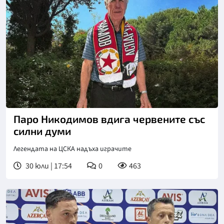
Паро Никодимов вдига червените със
силни думи
Легендата на ЦСКА надъха играчите
30 юли | 17:54
0
463