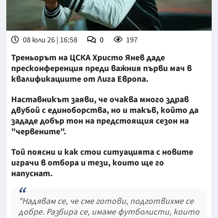
08 юли 26 | 16:58
0
197
Треньорът на ЦСКА Христо Янев даде
пресконференция преди важния първи мач в
квалификациите от Лига Европа.
Наставникът заяви, че очаква много здрав
двубой с единоборства, но и такъв, който да
зададе добър тон на предстоящия сезон на
"червените".
Той поясни и как стои ситуацията с новите
играчи в отбора и тези, които ще го
напуснат.
"Надявам се, че сме готови, подготвихме се
добре. Разбира се, имаме футболисти, които