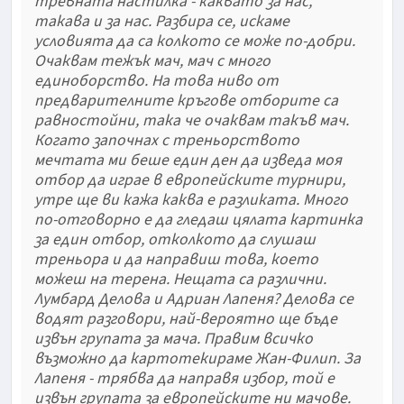
тревната настилка - каквато за нас,
такава и за нас. Разбира се, искаме
условията да са колкото се може по-добри.
Очаквам тежък мач, мач с много
единоборство. На това ниво от
предварителните кръгове отборите са
равностойни, така че очаквам такъв мач.
Когато започнах с треньорството
мечтата ми беше един ден да изведа моя
отбор да играе в европейските турнири,
утре ще ви кажа каква е разликата. Много
по-отговорно е да гледаш цялата картинка
за един отбор, отколкото да слушаш
треньора и да направиш това, което
можеш на терена. Нещата са различни.
Лумбард Делова и Адриан Лапеня? Делова се
водят разговори, най-вероятно ще бъде
извън групата за мача. Правим всичко
възможно да картотекираме Жан-Филип. За
Лапеня - трябва да направя избор, той е
извън групата за европейските ни мачове.