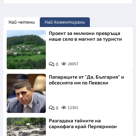
Най-четени
Най-коментирани
Проект за милиони превръща
наше село в магнит за туристи
0
28057
Папараците от "Да, България" и
обсесията им по Пеевски
0
12301
Разгадаха тайните на
саркофага край Перперикон