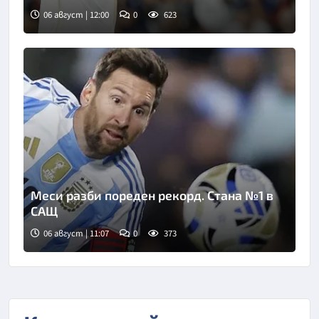
06 август | 12:00
0
623
Меси разби пореден рекорд. Стана №1 в
САЩ
06 август | 11:07
0
373