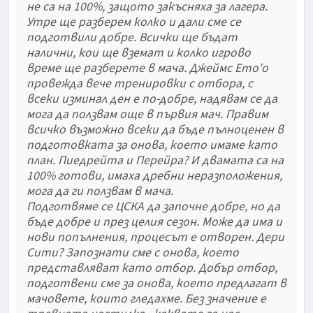
не са на 100%, защото закъсняха за лагера.
Утре ще разберем колко и дали сме се
подготвили добре. Всички ще бъдат
налични, кои ще вземат и колко игрово
време ще разберете в мача. Джеймс Ето'о
провежда вече тренировки с отбора, с
всеки изминал ден е по-добре, надявам се да
мога да ползвам още в първия мач. Правим
всичко възможно всеки да бъде пълноценен в
подготовката за онова, което имаме като
план. Пиедрейта и Перейра? И двамата са на
100% готови, имаха дребни неразположения,
мога да ги ползвам в мача.
Подготвяме се ЦСКА да започне добре, но да
бъде добре и през целия сезон. Може да има и
нови попълнения, процесът е отворен. Дери
Сити? Запознати сме с онова, което
представляват като отбор. Добър отбор,
подготвени сме за онова, което предлагат в
мачовете, които гледахме. Без значение е