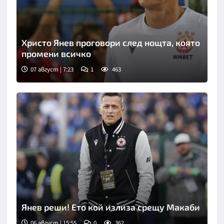
Христо Янев проговори след нощта, която
промени всичко
07 август | 7:23
1
463
Снимка: БТА
Янев реши! Ето кой излиза срещу Макаби
06 август | 15:55
0
362