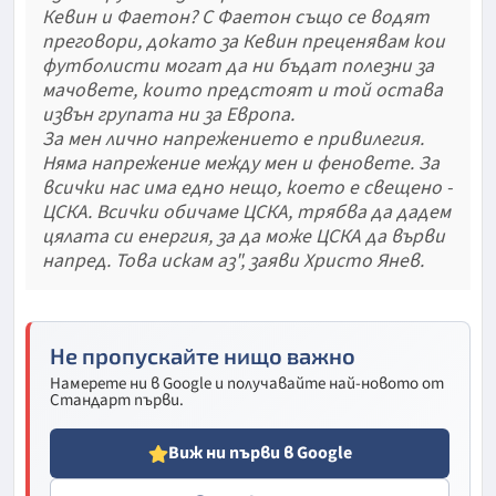
Кевин и Фаетон? С Фаетон също се водят
преговори, докато за Кевин преценявам кои
футболисти могат да ни бъдат полезни за
мачовете, които предстоят и той остава
извън групата ни за Европа.
За мен лично напрежението е привилегия.
Няма напрежение между мен и феновете. За
всички нас има едно нещо, което е свещено -
ЦСКА. Всички обичаме ЦСКА, трябва да дадем
цялата си енергия, за да може ЦСКА да върви
напред. Това искам аз", заяви Христо Янев.
Не пропускайте нищо важно
Намерете ни в Google и получавайте най-новото от
Стандарт първи.
Виж ни първи в Google