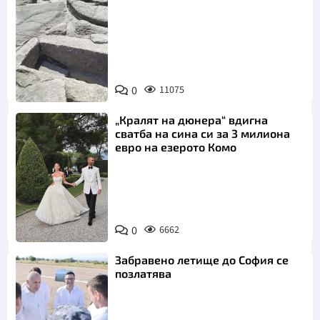
Снимка:
Bulgaria ON
0
11075
AIR
„Кралят на дюнера“ вдигна
сватба на сина си за 3 милиона
евро на езерото Комо
Снимка:
0
6662
Инстаграм
Забравено летище до София се
позлатява