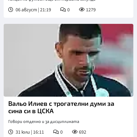
06 август | 21:19
0
1279
Вальо Илиев с трогателни думи за
сина си в ЦСКА
Говори отделно и за дисциплината
31 юли | 16:11
0
692