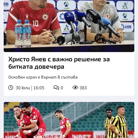
Христо Янев с важно решение за
битката довечера
Основен играч е върнат в състава
30 юли | 16:05
0
383