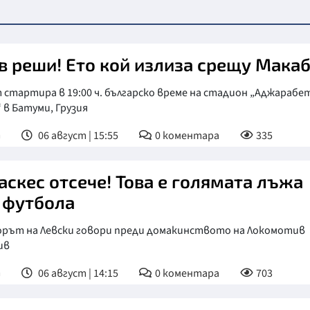
в реши! Ето кой излиза срещу Мака
стартира в 19:00 ч. българско време на стадион „Аджарабе
 в Батуми, Грузия
т
06 август | 15:55
0
коментара
335
аскес отсече! Това е голямата лъжа
 футбола
орът на Левски говори преди домакинството на Локомотив
ив
т
06 август | 14:15
0
коментара
703