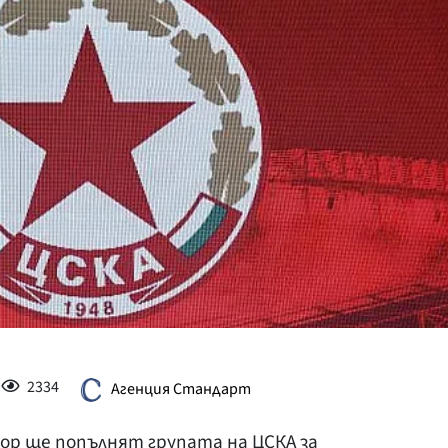
КУЛТУРА
ПРАВОСЪДИЕ
КРИМИ
КИБЕРЗАЩИТ
ВЯРА
ОБЯВИ
ВОЙНАТА В У
ВРЕМЕТО
2334
Агенция Стандарт
р ще попълнят групата на ЦСКА за