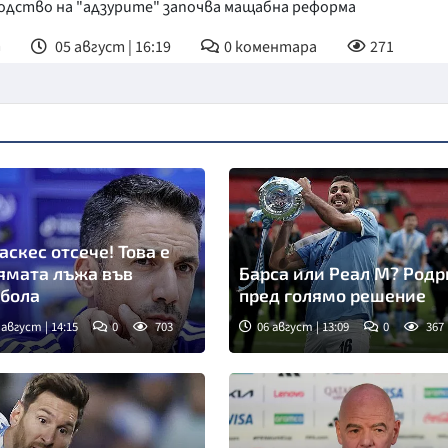
одство на "адзурите" започва мащабна реформа
т
05 август | 16:19
0
коментара
271
аскес отсече! Това е
ямата лъжа във
Барса или Реал М? Родр
бола
пред голямо решение
 август | 14:15
0
703
06 август | 13:09
0
367