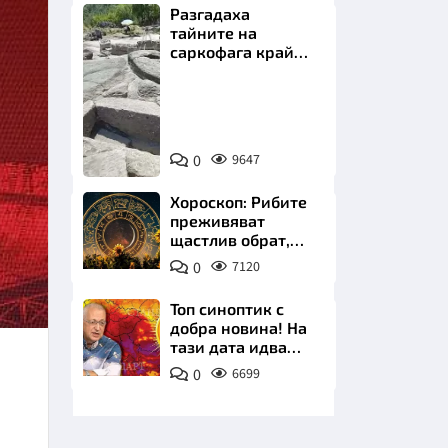
Разгадаха
тайните на
саркофага край
Перперикон
Снимка:
Bulgaria
НИЦИ
ON
0
9647
AIR
Хороскоп: Рибите
преживяват
щастлив обрат,
КРАЙНА
Телецът започва
0
7120
важна промяна
Топ синоптик с
добра новина! На
тази дата идва
захлаждането
0
6699