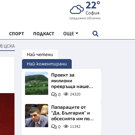
22°
София
предимно облачно
СПОРТ
ПОДКАСТ
ОЩЕ
 в ЦСКА
Най-четени
НДАРТ
Най-коментирани
АДЕМИЯ "ЧУДЕСАТА НА БЪЛГАРИЯ"
Проект за
милиони
превръща наше
Е
село в магнит за
0
24320
туристи
Папараците от
"Да, България" и
обсесията им по
СКАТА ХРАНА
Пеевски
0
11342
АРСКАТА ИКОНОМИКА