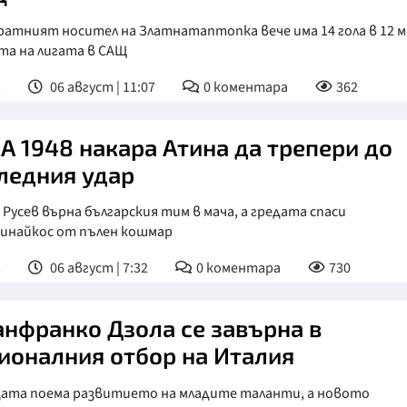
атният носител на Златнатаптопка вече има 14 гола в 12 м
та на лигата в САЩ
т
06 август | 11:07
0
коментара
362
А 1948 накара Атина да трепери до
ледния удар
 Русев върна българския тим в мача, а гредата спаси
инайкос от пълен кошмар
т
06 август | 7:32
0
коментара
730
нфранко Дзола се завърна в
ионалния отбор на Италия
дата поема развитието на младите таланти, а новото