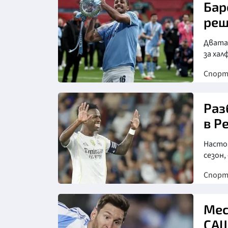
Бар
реш
Двата
за хал
Спор
Раз
в Р
Насто
сезон, 
Спор
Мес
СА