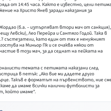
яда от 14:45 часа. Както е известно, цели петим
жение на Христо Янев заради наказания за
Жордао (б.а. – изтърпяват втори мач от санкция)
рещу Левски), Лео Перейра и Сантяго Годой. Така в
17 състезатели, като един от тях е ненужният
I гостува на Миньор Пк и се очаква някои от
астие в този мач, за да седнат на пейката на
рналисти темата с петимата наказани след
Бистрица в петък: „Ако вие ми дадете друго
сърце. Такъв е форматът на първенството, ние см
Искаме да имаме всички налични футболисти за
т, който имаме“.
о