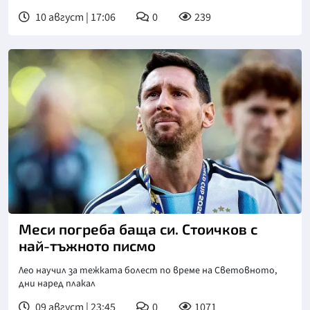
10 август | 17:06
0
239
Меси погреба баща си. Стоичков с
най-тъжното писмо
Лео научил за тежката болест по време на Световното,
дни наред плакал
09 август | 23:45
0
1071