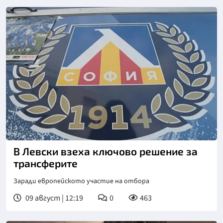
Снимка: БГНЕС
В Левски взеха ключово решение за
трансферите
Заради европейското участие на отбора
09 август | 12:19
0
463