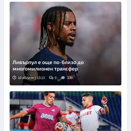
Ливърпул е още по-близо до
многомилионен трансфер
10 август | 13:13
0
239