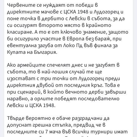
Червените се нуждаят от победи в
директните мачове с ЦСКА 1948 и Лудогорец и
поне точка в дербито с Левски в събота, за да
си осигурят второто място в крайното
класиране. А то е от ключово знамение, защото
би осигурило участие в Европа без бараж, при
евентуална загуба от Локо Пд във финала за
Купата на България.
Ако армейците спечелят днес и не загубят в
събота, то в най-лошия случай те ще
изостават с три точки от Лудогорец преди
директния двубой от последния кръг. Това е
при сценарий, в който вечното дерби завърши
наравно, а орлите победят последователно
Левски и ЦСКА 1948.
Твърде вероятно е обаче разградчани да
допуснат грешна стъпка, предвид че в
последните си 7 мача във всички турнири имат