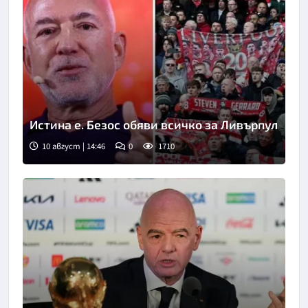
Истина е. Безос обяви всичко за Ливърпул
10 август | 14:46
0
1710