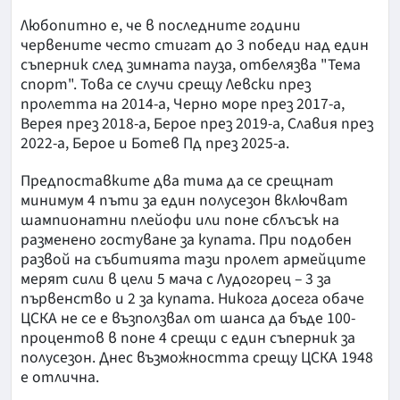
Любопитно е, че в последните години
червените често стигат до 3 победи над един
съперник след зимната пауза, отбелязва "Тема
спорт". Това се случи срещу Левски през
пролетта на 2014-а, Черно море през 2017-а,
Верея през 2018-а, Берое през 2019-а, Славия през
2022-а, Берое и Ботев Пд през 2025-а.
Предпоставките два тима да се срещнат
минимум 4 пъти за един полусезон включват
шампионатни плейофи или поне сблъсък на
разменено гостуване за купата. При подобен
развой на събитията тази пролет армейците
мерят сили в цели 5 мача с Лудогорец – 3 за
първенство и 2 за купата. Никога досега обаче
ЦСКА не се е възползвал от шанса да бъде 100-
процентов в поне 4 срещи с един съперник за
полусезон. Днес възможността срещу ЦСКА 1948
е отлична.