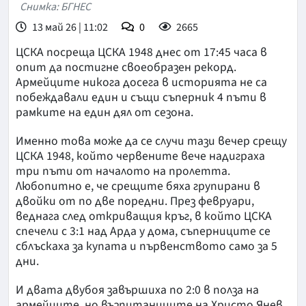
Снимка: БГНЕС
13 май 26 | 11:02
0
2665
ЦСКА посреща ЦСКА 1948 днес от 17:45 часа в
опит да постигне своеобразен рекорд.
Армейците никога досега в историята не са
побеждавали един и същи съперник 4 пъти в
рамките на един дял от сезона.
Именно това може да се случи тази вечер срещу
ЦСКА 1948, който червените вече надиграха
три пъти от началото на пролетта.
Любопитно е, че срещите бяха групирани в
двойки от по две поредни. През февруари,
веднага след откриващия кръг, в който ЦСКА
спечели с 3:1 над Арда у дома, съперниците се
сблъскаха за купата и първенството само за 5
дни.
И двата двубоя завършиха по 2:0 в полза на
армейците, но възпитаниците на Христо Янев