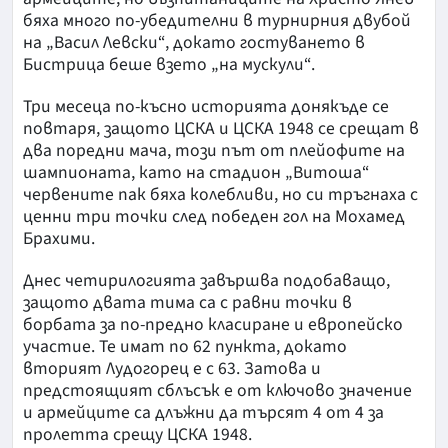
бяха много по-убедителни в турнирния двубой
на „Васил Левски“, докато гостуването в
Бистрица беше взето „на мускули“.
Три месеца по-късно историята донякъде се
повтаря, защото ЦСКА и ЦСКА 1948 се срещат в
два поредни мача, този път от плейофите на
шампионата, като на стадион „Витоша“
червените пак бяха колебливи, но си тръгнаха с
ценни три точки след победен гол на Мохамед
Брахими.
Днес четирилогията завършва подобаващо,
защото двата тима са с равни точки в
борбата за по-предно класиране и европейско
участие. Те имат по 62 пункта, докато
вторият Лудогорец е с 63. Затова и
предстоящият сблъсък е от ключово значение
и армейците са длъжни да търсят 4 от 4 за
пролетта срещу ЦСКА 1948.