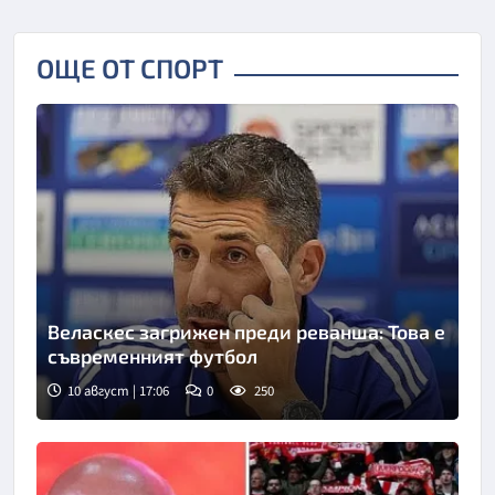
ОЩЕ ОТ СПОРТ
Веласкес загрижен преди реванша: Това е
съвременният футбол
10 август | 17:06
0
250