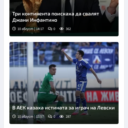
Три континента поискаха да свалят
Джани Инфантино
10 август | 14:17
0
362
Снимка: Асошиейтед прес
В АЕК казаха истината за играч на Левски
10 август | 13:57
0
287