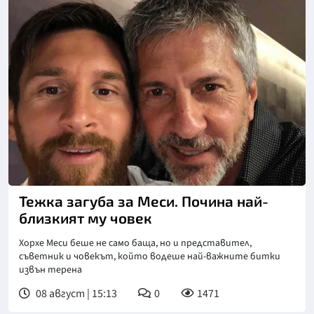
Снимка: Инстаграм
Тежка загуба за Меси. Почина най-
близкият му човек
Хорхе Меси беше не само баща, но и представител,
съветник и човекът, който водеше най-важните битки
извън терена
08 август | 15:13
0
1471