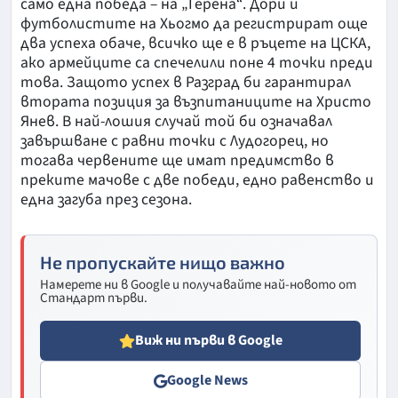
само една победа – на „Герена“. Дори и
футболистите на Хьогмо да регистрират още
два успеха обаче, всичко ще е в ръцете на ЦСКА,
ако армейците са спечелили поне 4 точки преди
това. Защото успех в Разград би гарантирал
втората позиция за възпитаниците на Христо
Янев. В най-лошия случай той би означавал
завършване с равни точки с Лудогорец, но
тогава червените ще имат предимство в
преките мачове с две победи, едно равенство и
една загуба през сезона.
Не пропускайте нищо важно
Намерете ни в Google и получавайте най-новото от
Стандарт първи.
Виж ни първи в Google
Google News