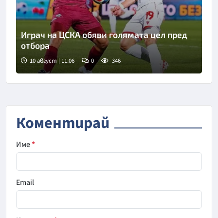
Играч на ЦСКА обяви голямата цел пред
отбора
10 август | 11:06
0
346
Коментирай
Име
*
Email