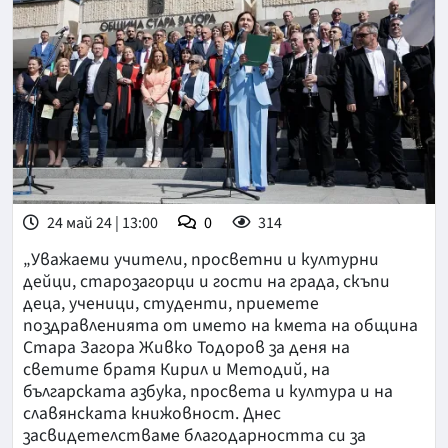
24 май 24 | 13:00
0
314
„Уважаеми учители, просветни и културни
дейци, старозагорци и гости на града, скъпи
деца, ученици, студенти, приемете
поздравленията от името на кмета на община
Стара Загора Живко Тодоров за деня на
светите братя Кирил и Методий, на
българската азбука, просвета и култура и на
славянската книжовност. Днес
засвидетелстваме благодарността си за