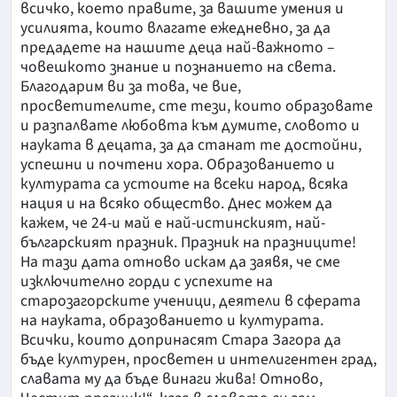
всичко, което правите, за вашите умения и
усилията, които влагате ежедневно, за да
предадете на нашите деца най-важното –
човешкото знание и познанието на света.
Благодарим ви за това, че вие,
просветителите, сте тези, които образовате
и разпалвате любовта към думите, словото и
науката в децата, за да станат те достойни,
успешни и почтени хора. Образованието и
културата са устоите на всеки народ, всяка
нация и на всяко общество. Днес можем да
кажем, че 24-и май е най-истинският, най-
българският празник. Празник на празниците!
На тази дата отново искам да заявя, че сме
изключително горди с успехите на
старозагорските ученици, деятели в сферата
на науката, образованието и културата.
Всички, които допринасят Стара Загора да
бъде културен, просветен и интелигентен град,
славата му да бъде винаги жива! Отново,