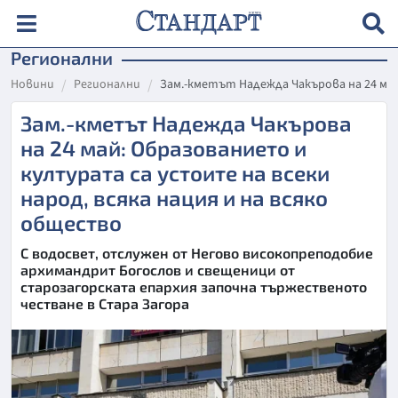
Регионални
Новини
Регионални
Зам.-кметът Надежда Чакърова на 24 май
Зам.-кметът Надежда Чакърова
на 24 май: Образованието и
културата са устоите на всеки
народ, всяка нация и на всяко
общество
С водосвет, отслужен от Негово високопреподобие
архимандрит Богослов и свещеници от
старозагорската епархия започна тържественото
честване в Стара Загора