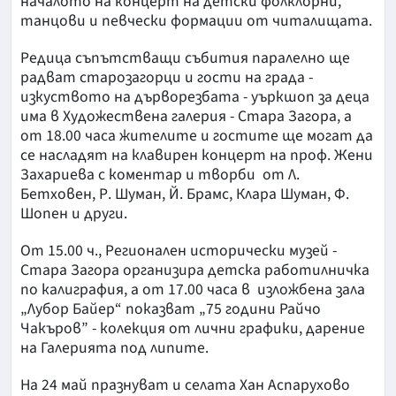
началото на концерт на детски фолклорни,
танцови и певчески формации от читалищата.
Редица съпътстващи събития паралелно ще
радват старозагорци и гости на града -
изкуството на дърворезбата - уъркшоп за деца
има в Художествена галерия - Стара Загора, а
от 18.00 часа жителите и гостите ще могат да
се насладят на клавирен концерт на проф. Жени
Захариева с коментар и творби от Л.
Бетховен, Р. Шуман, Й. Брамс, Клара Шуман, Ф.
Шопен и други.
От 15.00 ч., Регионален исторически музей -
Стара Загора организира детска работилничка
по калиграфия, а от 17.00 часа в изложбена зала
„Лубор Байер“ показват „75 години Райчо
Чакъров” - колекция от лични графики, дарение
на Галерията под липите.
На 24 май празнуват и селата Хан Аспарухово