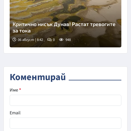
Критично нисък Дунав! Растат тревогите
за тока
06 август | 8:42
0
948
Снимка: goggle
Коментирай
Име
*
Email