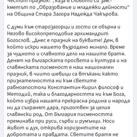
Честит празник!“, каза в словото си зам.-
кметът по „Образование и младежки дейности“
на Община Стара Загора Надежда Чакърова.
С думи към старозагорци и гости се обърна и
Негово високопреподобие архимандрит
Богослов. „Днес е празник на буквите! Ден, в
който искри нашето възродено минало. Време
за чудното и славното дело на нашите братя.
Денят на българската просвета и култура и на
славянската писменост е наш национален
празник, в чиито шевици са втъкани както
признателността ни към светите
равноапостоли Константин-Кирил философ и
Методий, така и благодарността ни към Бога,
който избра нашата прекрасна родина и народа
ни да съхранят дара, приготвен за целия
славянски род. От България писмеността
преминава при руси, сърби и румънци. Носи
живот и дух, открива хоризонтите на
добротата и правдата. Светите братя не