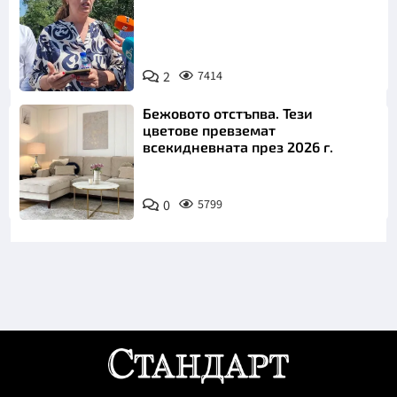
2
7414
Снимка: БТА
Бежовото отстъпва. Тези
цветове превземат
всекидневната през 2026 г.
0
5799