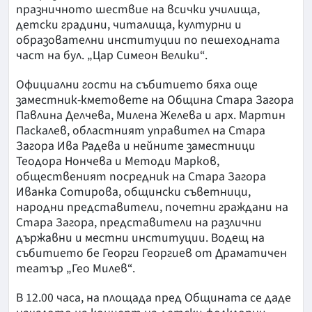
празничното шествие на всички училища,
детски градини, читалища, културни и
образователни институции по пешеходната
част на бул. „Цар Симеон Велики“.
Официални гости на събитието бяха още
заместник-кметовете на Община Стара Загора
Павлина Делчева, Милена Желева и арх. Мартин
Паскалев, областният управител на Стара
Загора Ива Радева и нейните заместници
Теодора Нончева и Методи Марков,
общественият посредник на Стара Загора
Иванка Сотирова, общински съветници,
народни представители, почетни граждани на
Стара Загора, представители на различни
държавни и местни институции. Водещ на
събитието бе Георги Георгиев от Драматичен
театър „Гео Милев“.
В 12.00 часа, на площада пред Общината се даде