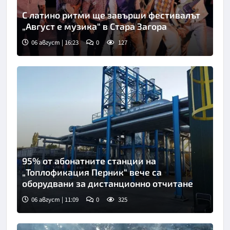
С латино ритми ще завърши фестивалът
„Август е музика“ в Стара Загора
06 август | 16:23
0
127
95% от абонатните станции на
„Топлофикация Перник“ вече са
оборудвани за дистанционно отчитане
06 август | 11:09
0
325