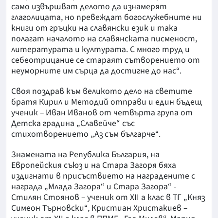
само извършват делото да изнамерят
глаголицата, но превеждат богослужебните ни
книги от гръцки на славянски език и така
полагат началото на славянската писменост,
литературата и културата. С много труд и
себеотрицание се стараят сътворението от
неуморните им сърца да достигне до нас“.
Своя поздрав към великото дело на светите
братя Кирил и Методий отправи и един бъдещ
ученик – Иван Иванов от четвърта група от
Детска градина „Славейче“ със
стихотворението „Аз съм българче“.
Знамената на Република България, на
Европейския съюз и на Стара Загоря бяха
издигнати в присъствието на наградените с
награда „Млада Загора“ и Стара Загора“ -
Стилян Стоянов – ученик от XII а клас в ТГ „Княз
Симеон Търновски“, Кристиан Христакиев –