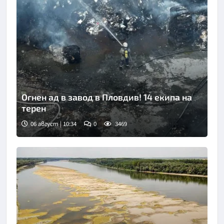
Огнен ад в завод в Пловдив! 14 екипа на
терен
06 август | 10:34
0
3469