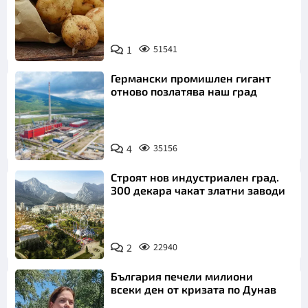
Снимка:
1
51541
Пиксабей
Германски промишлен гигант
отново позлатява наш град
4
35156
Строят нов индустриален град.
300 декара чакат златни заводи
2
22940
България печели милиони
всеки ден от кризата по Дунав