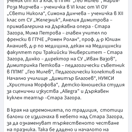
ученик от XII а клас в ППМГ „Гео Милев“, Мария-
Роза Мирчева – ученичка в VI клас от VI ОУ
„Свети Никола“, Симона Динчева – ученичка в XII
клас от СУ „Железник“, Анелия Димитрова –
примабалерина на Държавна опера - Стара
Загора, Мима Петрова – главен учител по
френски в ГПЧЕ „Ромен Ролан“, проф. д-р Юлиан
Ананиев, д-р по медицина, декан на Медицински
факултет при Тракийски Университет – Стара
Загора, Динко – директор на СУ „Иван Вазов“,
Димитринка Петкова – педагогически съветник
в ППМГ „Гео Милев“, Педагогически колектив на
Начално училище „Димитър Благоев“, НУМСИ
„Христина Морфова“, Детско-юношеска студия
за сценични изкуства „Allegra” и Държавен
куклен театър –Стара Загора.
В края на церемонията, по традиция, стотици
балони се издигнаха в небето над Стара Загора,
за да ознаменуват тържественото честване
на празника. Така бе дадено и началото на