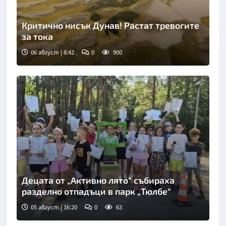
Критично нисък Дунав! Растат тревогите
за тока
06 август | 8:42
0
900
Снимка: goggle
Децата от „Активно лято“ събираха
разделно отпадъци в парк „Тюлбе“
05 август | 16:20
0
63