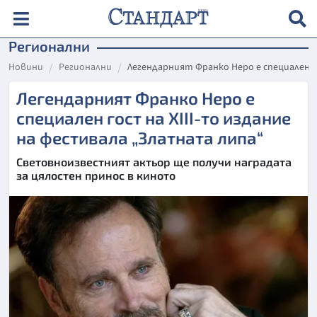
Регионални
Новини
Регионални
Легендарният Франко Неро е специален г
Легендарният Франко Неро е
специален гост на XIII-то издание
на фестивала „Златната липа“
Световноизвестният актьор ще получи наградата
за цялостен принос в киното