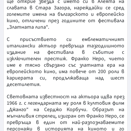
ще открие звезда с името си в Алеята на
славата в Стара Загора, нареждайки се сред
големите имена на българското и европейско
кино, отличени през годините от фестивала
„Златната липа“.
С присъствието си емблематичният
италиански актьор превръща тазгодишното
издание на фестивала в събитие с
изключителен престиж. Франко Неро, чието
име е тясно свързано със златната ера на
европейското кино, има повече от 200 роли в
кариерата си, продължаваща над шест
десетилетия.
Световната известност на актьора идва през
1966 г. с легендарната му роля в култовия филм
„Джанго“ на Серджо Корбучи. Образът на
мълчаливия стрелец, изигран от Франко Неро, се
превръща в един от най-разпознаваемите
персонажи в историята на киното и го