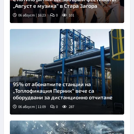
„Август е музика“ в Стара Загора
06 август | 16:23
0
101
95% от абонатните станции на
„Топлофикация Перник“ вече са
оборудвани за дистанционно отчитане
06 август | 11:09
0
287