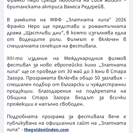
Франко Неро среща любовта на своя живот –
британската актриса Ванеса Редгрейв.
В рамките на МФФ „Златната липа“ 2026
Франко Неро ще представи и романтичната
драма „Щастливи дни“, в която изпълнява една
от водещите роли. Филмът е включен в
специалната селекция на фестивала.
XIII-то издание на Международния филмов
фестивал за ново европейско кино „Златната
липа“ ще се проведе от 30 май до 3 юни в Стара
Загора. Програмата включва общо 50 заглавия –
специален подбор от български и чуждестранни
продукции. Благодарение на подкрепата на
Община Стара Загора входът за всички
прожекции е напълно свободен.
Подробната програма за фестивала вече е
публикувана на официалния сайт на „Златната
липа“ -
thegoldenlinden.com