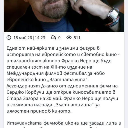
18 май 26 | 14:23
0
511
Една от най-ярките и значими фигури в
историята на европейското и световно кино -
италианският актьор Франко Неро ще бъде
специален гост на XIII-то издание на
Международния филмов фестивал за ново
европейско кино „Златната липа“.
Легендарният Джанго от едноименния филм на
Серджо Корбучи ще открие киносъбитието в
Стара Загора на 30 май. Франко Неро ще получи
и голямата награда „Златната липа“ за
цялостен принос в киното.
Италианската филмова икона ще засади липа и