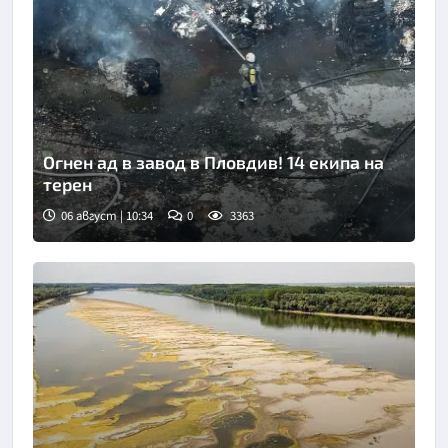
Огнен ад в завод в Пловдив! 14 екипа на
терен
06 август | 10:34
0
3363