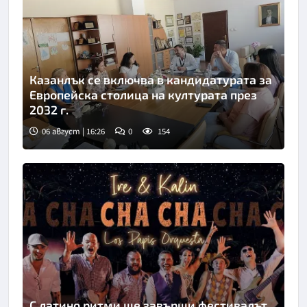
Казанлък се включва в кандидатурата за
Европейска столица на културата през
2032 г.
06 август | 16:26
0
154
С латино ритми ще завърши фестивалът