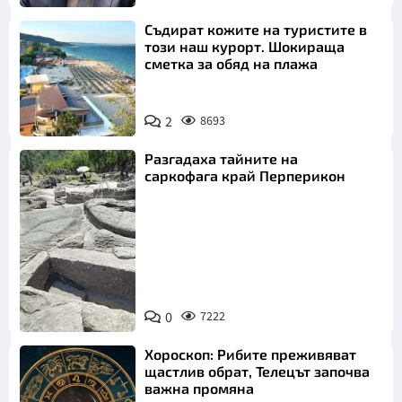
Съдират кожите на туристите в
този наш курорт. Шокираща
сметка за обяд на плажа
2
8693
Разгадаха тайните на
саркофага край Перперикон
Снимка:
Bulgaria ON
0
7222
AIR
Хороскоп: Рибите преживяват
щастлив обрат, Телецът започва
важна промяна