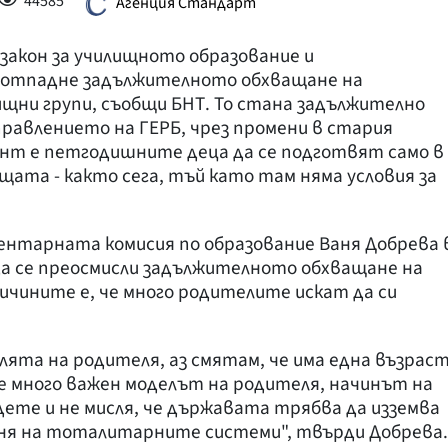
44585
Агенция Стандарт
 закон за училищното образование и
 отпадне задължителното обхващане на
щни групи, съобщи БНТ. То стана задължително
правлението на ГЕРБ, чрез промени в стария
ант е петгодишните деца да се подготвят само в
ищата - както сега, тъй като там няма условия за
ентарната комисия по образование Ваня Добрева 
да се преосмисли задължителното обхващане на
чините е, че много родителите искат да си
лята на родителя, аз смятам, че има една възрас
е много важен моделът на родителя, начинът на
дете и не мисля, че държавата трябва да изземва
мня на тоталитарните системи", твърди Добрева.