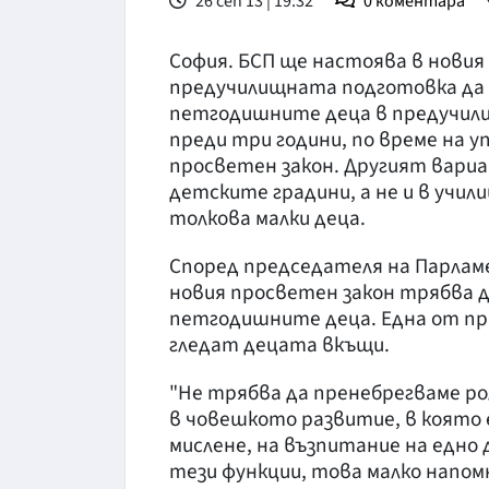
26 сеп 13 | 19:32
0
коментара
София. БСП ще настоява в новия
предучилищната подготовка да
петгодишните деца в предучили
преди три години, по време на у
просветен закон. Другият вари
детските градини, а не и в учил
толкова малки деца.
Според председателя на Парлам
новия просветен закон трябва 
петгодишните деца. Една от при
гледат децата вкъщи.
"Не трябва да пренебрегваме ро
в човешкото развитие, в която 
мислене, на възпитание на едно 
тези функции, това малко напо