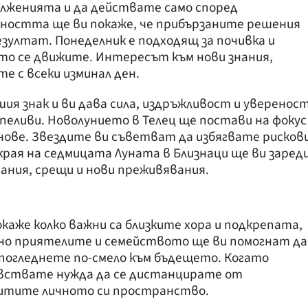
ълженията и да действате само според
лността ще ви покаже, че прибързаните решения
езултат. Понеделник е подходящ за почивка и
ято се движите. Интересът към нови знания,
е с всеки изминал ден.
ия знак и ви дава сила, издръжливост и увереност
пеливи. Новолунието в Телец ще постави на фокус
нове. Звездите ви съветват да избягвате рисков
 края на седмицата Луната в Близнаци ще ви заред
вания, срещи и нови преживявания.
каже колко важни са близките хора и подкрепата,
но приятелите и семейството ще ви помогнат да
а погледнете по-смело към бъдещето. Когато
увствате нужда да се дистанцирате от
щитите личното си пространство.