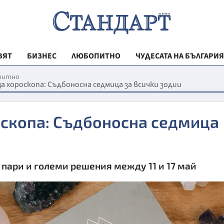
ВЯТ
БИЗНЕС
ЛЮБОПИТНО
ЧУДЕСАТА НА БЪЛГАРИЯ
РЕГИОНАЛНИ
питно
 хороскопа: Съдбоносна седмица за всички зодии
ВЕСТНИК СТА
МЛАДЕЖКА АК
скопа: Съдбоносна седмица
ЗДРАВЕ
ОБРАЗОВАНИ
 пари и големи решения между 11 и 17 май
МОЯТ ГРАД
ТЕХНОЛОГИИ
ДА!НА БЪЛГАР
ДА! НА БЪЛГ