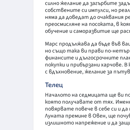
силно желание да загърбите зад
собствените си импулси, но реа
няма да доведат до очаквания р
преосмисляне на посоката, в ко
обучение и саморазвитие ще раст
Марс продължава да бъде във ваш
но също така ви прави по-нетър
финансите и дългосрочните пла
покупки и прибързани харчове. В
с вдъхновение, желание за пъту
Телец
Началото на седмицата ще ви по
която получавате от тях. Имен
повярвате повече в себе си и д
Луната премине в Овен, ще поч
излишното напрежение и да за