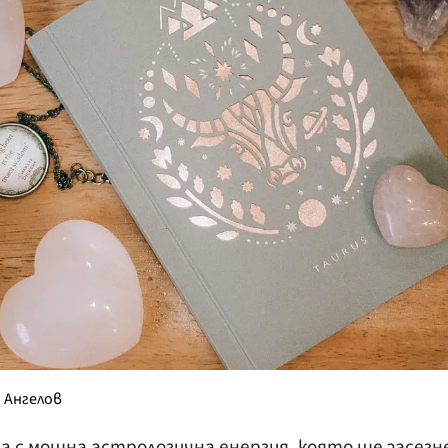
КУЛТУРА
ПРАВОСЪДИЕ
КРИМИ
КИБЕРЗАЩИТ
ВЯРА
ОБЯВИ
ВОЙНАТА В У
ВРЕМЕТО
 Ангелов
а с мощна астрологична енергия, която ще засегн