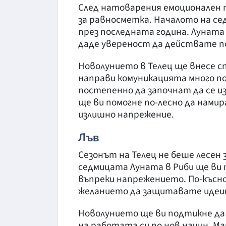
След натоварения емоционален 
за равносметка. Началото на се
през последната година. Луната 
даде увереност да действате п
Новолунието в Телец ще внесе 
направи комуникацията много п
постепенно да започнат да се и
ще ви помогне по-лесно да нами
излишно напрежение.
Лъв
Сезонът на Телец не беше лесен з
седмицата Луната в Риби ще ви 
въпреки напрежението. По-късно
желанието да защитавате идеи
Новолунието ще ви подтикне д
на работата си по нов начин. Ма