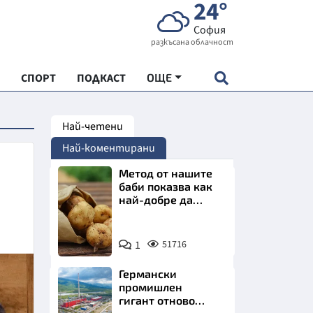
24°
София
разкъсана облачност
СПОРТ
ПОДКАСТ
ОЩЕ
Най-четени
НДАРТ
Най-коментирани
АДЕМИЯ "ЧУДЕСАТА НА БЪЛГАРИЯ"
Метод от нашите
баби показва как
най-добре да
Е
съхраняваме
картофите у дома
Снимка:
1
51716
Пиксабей
Германски
СКАТА ХРАНА
промишлен
гигант отново
АРСКАТА ИКОНОМИКА