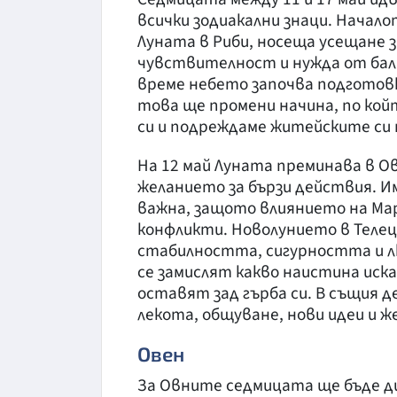
всички зодиакални знаци. Начал
Луната в Риби, носеща усещане 
чувствителност и нужда от бала
време небето започва подготовка
това ще промени начина, по ко
си и подреждаме житейските си
На 12 май Луната преминава в О
желанието за бързи действия. И
важна, защото влиянието на Мар
конфликти. Новолунието в Телец
стабилността, сигурността и л
се замислят какво наистина иска
оставят зад гърба си. В същия д
лекота, общуване, нови идеи и ж
Овен
За Овните седмицата ще бъде д