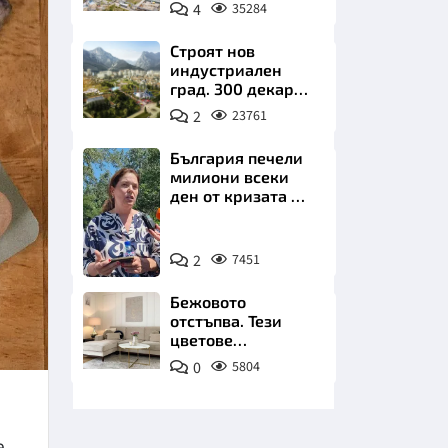
позлатява наш
4
35284
град
Строят нов
индустриален
град. 300 декара
чакат златни
2
23761
заводи
НИЦИ
България печели
милиони всеки
ден от кризата по
Дунав
Снимка:
КРАЙНА
2
7451
БТА
Бежовото
отстъпва. Тези
цветове
превземат
0
5804
всекидневната
през 2026 г.
е