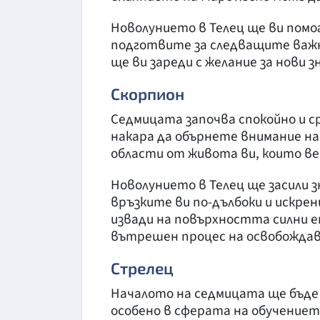
Новолунието в Телец ще ви помо
подготвите за следващите важни
ще ви зареди с желание за нови з
Скорпион
Седмицата започва спокойно и с
накара да обърнете внимание на
области от живота ви, които ве
Новолунието в Телец ще засили
връзките ви по-дълбоки и искрен
извади на повърхността силни е
вътрешен процес на освобождава
Стрелец
Началото на седмицата ще бъде 
особено в сферата на обучениет