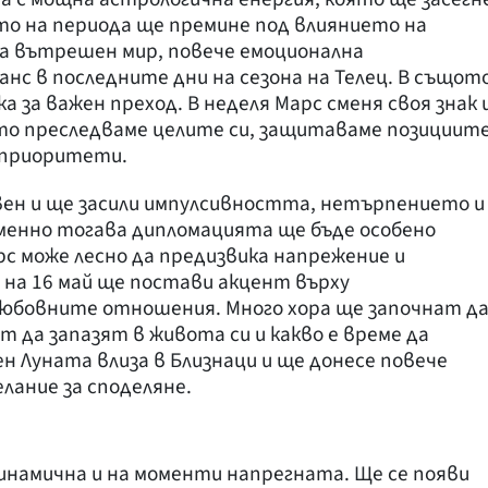
ото на периода ще премине под влиянието на
за вътрешен мир, повече емоционална
нс в последните дни на сезона на Телец. В същот
 за важен преход. В неделя Марс сменя своя знак 
йто преследваме целите си, защитаваме позициит
 приоритети.
вен и ще засили импулсивността, нетърпението и
менно тогава дипломацията ще бъде особено
с може лесно да предизвика напрежение и
 на 16 май ще постави акцент върху
юбовните отношения. Много хора ще започнат д
т да запазят в живота си и какво е време да
ен Луната влиза в Близнаци и ще донесе повече
елание за споделяне.
инамична и на моменти напрегната. Ще се появи