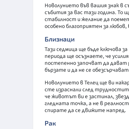
Новолунието във вашия знак в с
събития за вас тази година. То 
стабилност и желание да поеме
особено благоприятен за любов, 
Близнаци
Тази седмица ще бъде ключова з
периода ще осъзнаете, че усили
постепенно започват да дават р
бързате и да не се обезсърчават
Новолунието в Телец ще ви накар
сте израснали след трудностит
че животът ви е застинал, звезд
гледната точка, а не в реалнос
спирате да се движите напред.
Рак