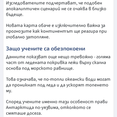
Изследователите подчертават, че подобен
апокалиптичен сценарий не се очаква в близко
бъдеще.
Новата карта обаче е изключително важна за
прогнозите как континентът ще реагира при
глобално затопляне.
Защо учените са обезпокоени
Данните показват още нещо тревожно - голяма
част от ледената покривка лежи върху скална
основа под морското равнище.
Това означава, че по-топли океански води могат
да проникнат под леда и да ускорят топенето
му.
Според учените именно тази особеност прави
Антарктида по-уязвима, отколкото се
смяташе досега.