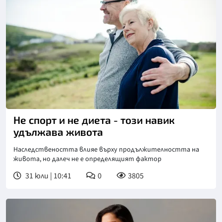
Снимка: Магнифик
Не спорт и не диета - този навик
удължава живота
Наследствеността влияе върху продължителността на
живота, но далеч не е определящият фактор
31 юли | 10:41
0
3805