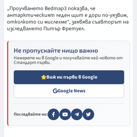
„Проучването Bedmap3 показва, че
антарктическият леден щит е дори по-уязвим,
отколкото си мислехме“, заявява съавторът на
изследването Питър Фретуел.
Не пропускайте нищо важно
Намерете ни в Google и получавайте най-новото от
Стандарт първи.
Виж ни първи в Google
Google News
Последвайте ни: