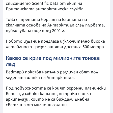
списанието Scientific Data от екип на
Британската антарктическа служба.
Това е третата версия на картата на
скалната основа на Антарктида след първата,
публикувана още през 2001 г.
Новото издание предлага изключително висока
детайлност - резолюцията достига 500 метра.
Какво се крие под милионите тонове
лед
Bedmap3 показва напълно различен свят под
ледената шапка на Антарктида.
Под повърхността се крият огромни планински
вериги, дълбоки каньони, острови и цели
архипелази, които не са виждали дневна
светлина от милиони години.