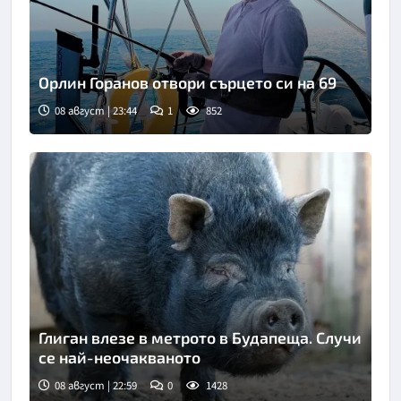
Орлин Горанов отвори сърцето си на 69
08 август | 23:44
1
852
Глиган влезе в метрото в Будапеща. Случи
се най-неочакваното
08 август | 22:59
0
1428