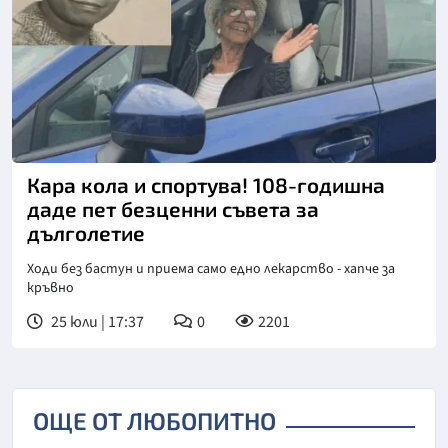
Кара кола и спортува! 108-годишна
даде пет безценни съвета за
дълголетие
Ходи без бастун и приема само едно лекарство - хапче за
кръвно
25 юли | 17:37
0
2201
ОЩЕ ОТ ЛЮБОПИТНО