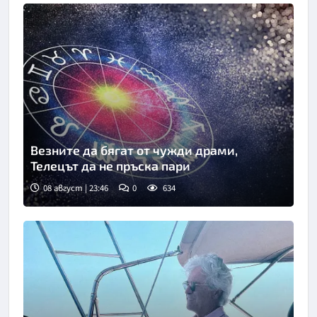
Везните да бягат от чужди драми,
Телецът да не пръска пари
08 август | 23:46
0
634