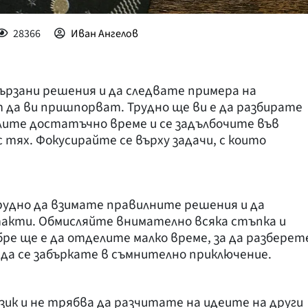
28366
Иван Ангелов
ързани решения и да следвате примера на
т да ви пришпорват. Трудно ще ви е да разбирате
лите достатъчно време и се задълбочите във
 тях. Фокусирайте се върху задачи, с които
рудно да взимате правилните решения и да
акти. Обмисляйте внимателно всяка стъпка и
ре ще е да отделите малко време, за да разберет
да се забъркате в съмнително приключение.
ик и не трябва да разчитате на идеите на други