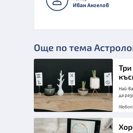
Иван Ангелов
Още по тема Астроло
Три
къс
Най-ва
да ра
Любо
Хор