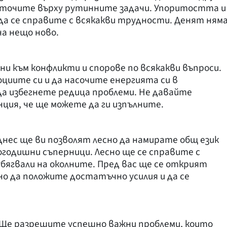
доточите върху рутинните задачи. Упоритостта и
да се справите с всякакви трудности. Денят ням
на нещо ново.
ни към конфликти и спорове по всякакви въпроси.
оциите си и да насочите енергията си в
а избегнете редица проблеми. Не давайте
нция, че ще можете да ги изпълните.
нес ще ви позволят лесно да намирате общ език
лгогодишни съперници. Лесно ще се справите с
убягвали на околните. Пред вас ще се открият
но да положите достатъчно усилия и да се
 Ще разрешите успешно важни проблеми, които