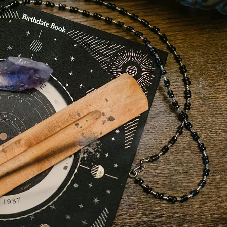
КУЛТУРА
ПРАВОСЪДИЕ
КРИМИ
КИБЕРЗАЩИТ
ВЯРА
ОБЯВИ
ВОЙНАТА В У
ВРЕМЕТО