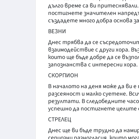
дълго време са ви притеснявали
постигнете значителен напредъ
създадете много добра основа за
ВЕЗНИ
Днес трябва да се съсредоточит
взаимодействие с други хора. В
които ще бъде добре да се въз
запознанства с интересни хора.
СКОРПИОН
В началото на деня може да ви 
разсеяност и малко суетене. Вси
резултати. В следобедните час
успешно да постигнете целите 
СТРЕЛЕЦ
Днес ще ви бъде трудно да намир
сериозни разногласия, които мо