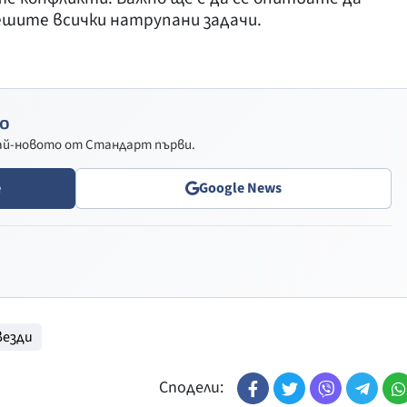
ешите всички натрупани задачи.
о
най-новото от Стандарт първи.
e
Google News
везди
Сподели: