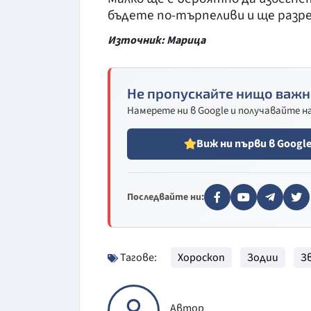
бъдете по-търпеливи и ще разр
Източник: Марица
Не пропускайте нищо важн
Намерете ни в Google и получавайте 
Виж ни първи в Googl
Последвайте ни:
Тагове:
Хороскоп
Зодии
З
Автор