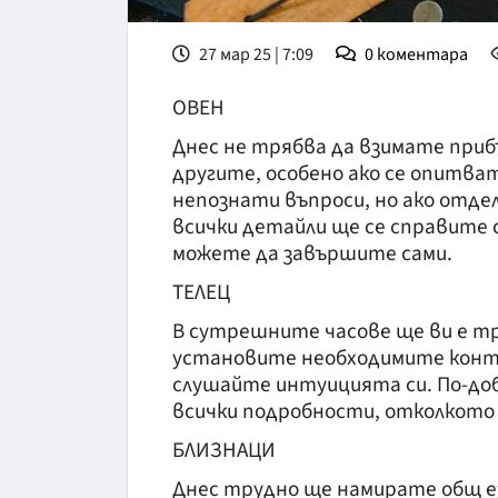
27 мар 25 | 7:09
0
коментара
ОВЕН
Днес не трябва да взимате приб
другите, особено ако се опитва
непознати въпроси, но ако отде
всички детайли ще се справите с
можете да завършите сами.
ТЕЛЕЦ
В сутрешните часове ще ви е т
установите необходимите конт
слушайте интуицията си. По-доб
всички подробности, отколкото 
БЛИЗНАЦИ
Днес трудно ще намирате общ ез