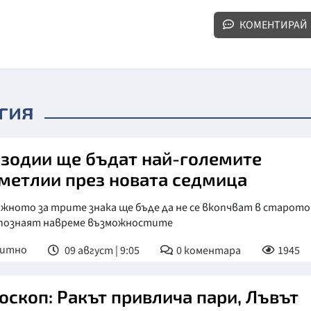
КОМЕНТИРАЙ
гия
 зодии ще бъдат най-големите
метлии през новата седмица
жното за трите знака ще бъде да не се вкопчват в старото
зпознаят навреме възможностите
питно
09 август | 9:05
0
коментара
1945
оскоп: Ракът привлича пари, Лъвът