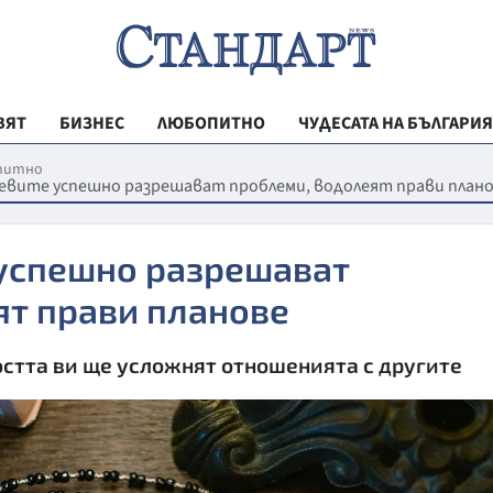
ВЯТ
БИЗНЕС
ЛЮБОПИТНО
ЧУДЕСАТА НА БЪЛГАРИЯ
РЕГИОНАЛНИ
питно
Девите успешно разрешават проблеми, водолеят прави план
ВЕСТНИК СТА
МЛАДЕЖКА АК
 успешно разрешават
ЗДРАВЕ
ят прави планове
ОБРАЗОВАНИ
стта ви ще усложнят отношенията с другите
МОЯТ ГРАД
ТЕХНОЛОГИИ
ДА!НА БЪЛГАР
ДА! НА БЪЛГ