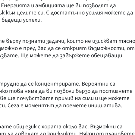
. Енергията и амбицията ще ви позволят да
к към целите си. С достатъчно усилия можете да
 бъдещи успехи.
е върху познати задачи, които не изискват тясн
ъзможно е пред вас да се открият възможности, от
ползвате. Ще можете да завържете обещаващи
е трудно да се концентрирате. Вероятни са
чко това няма да ви позволи бързо да постигнете
ове ще почувствате прилив на сили и ще можете
си. Сега е моментът да поемете инициатива.
ате общ език с хората около вас. Възможни са
гат да доведат до конфликти. Някои от плановете