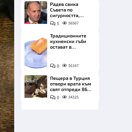
бъдеще
Радев свика
Съвета по
сигурността,
следва ключово
5
56567
изявление
Традиционните
кухненски гъби
НИЦИ
остават в
миналото. Какво
се използва сега?
Снимка:
0
56167
Пиксабей
КРАЙНА
Пещера в Турция
отвори врата към
свят отпреди 86
000 години
0
34325