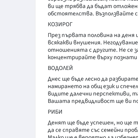
ви ще трябва да бъдат отложен
обстоятелства. Възползвайте с
КОЗИРОГ
През първата половина на деня
всякакви внушения. Негодувани
отношенията с другите. Не се з
концентрирайте върху познати 
ВОДОЛЕЙ
Днес ще бъде лесно да разбират
намирането на общ език и спече
видите далечни перспективи, та
Вашата предвидливост ще ви по
РИБИ
Денят ще бъде успешен, но ще т
да се справяте със семейни про
Малко ще е вероятно да избегне