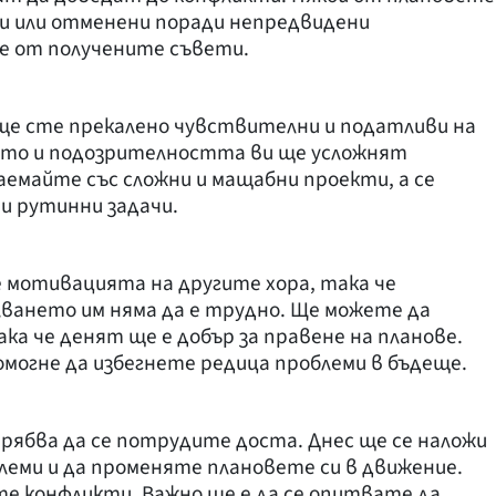
и или отменени поради непредвидени
е от получените съвети.
 ще сте прекалено чувствителни и податливи на
ето и подозрителността ви ще усложнят
аемайте със сложни и мащабни проекти, а се
и рутинни задачи.
е мотивацията на другите хора, така че
лването им няма да е трудно. Ще можете да
ка че денят ще е добър за правене на планове.
могне да избегнете редица проблеми в бъдеще.
рябва да се потрудите доста. Днес ще се наложи
блеми и да променяте плановете си в движение.
те конфликти. Важно ще е да се опитвате да