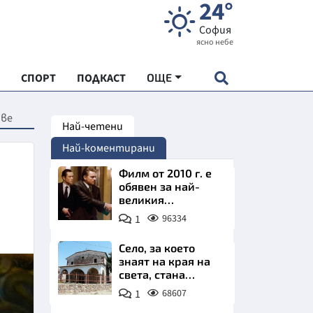
24°
София
ясно небе
СПОРТ
ПОДКАСТ
ОЩЕ
ове
Най-четени
НДАРТ
Най-коментирани
АДЕМИЯ "ЧУДЕСАТА НА БЪЛГАРИЯ"
Филм от 2010 г. е
обявен за най-
великия
Е
психологически
1
96334
трилър в
историята
Село, за което
знаят на края на
света, стана
СКАТА ХРАНА
имотно бижу на
1
68607
София. Къщи с
АРСКАТА ИКОНОМИКА