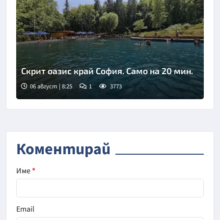
Скрит оазис край София. Само на 20 мин.
06 август | 8:25
1
3773
Коментирай
Име
*
Email