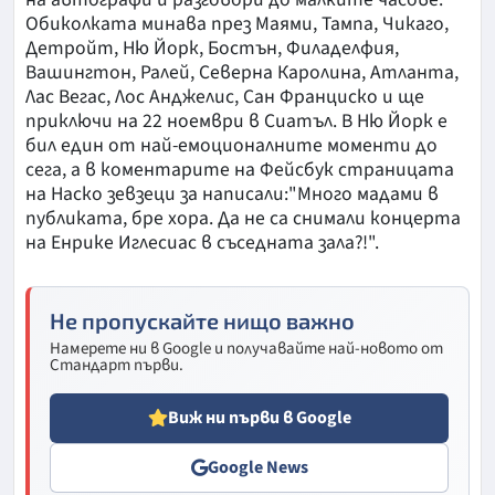
Обиколката минава през Маями, Тампа, Чикаго,
Детройт, Ню Йорк, Бостън, Филаделфия,
Вашингтон, Ралей, Северна Каролина, Атланта,
Лас Вегас, Лос Анджелис, Сан Франциско и ще
приключи на 22 ноември в Сиатъл. В Ню Йорк е
бил един от най-емоционалните моменти до
сега, а в коментарите на Фейсбук страницата
на Наско зевзеци за написали:"Много мадами в
публиката, бре хора. Да не са снимали концерта
на Енрике Иглесиас в съседната зала?!".
Не пропускайте нищо важно
Намерете ни в Google и получавайте най-новото от
Стандарт първи.
Виж ни първи в Google
Google News