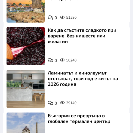
0
51530
Как да сгъстите сладкото при
варене, без нишесте или
желатин
0
50240
Ламинатът и линолеумът
отстъпват, този под е хитът на
2026 година
0
29149
България се превръща в
глобален термален център