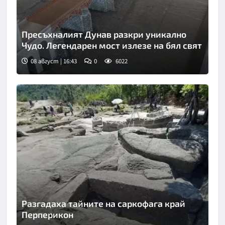
Пресъхналият Дунав разкри уникално
Чудо. Легендарен мост излезе на бял свят
08 август | 16:43
0
6022
Разгадаха тайните на саркофага край
Перперикон