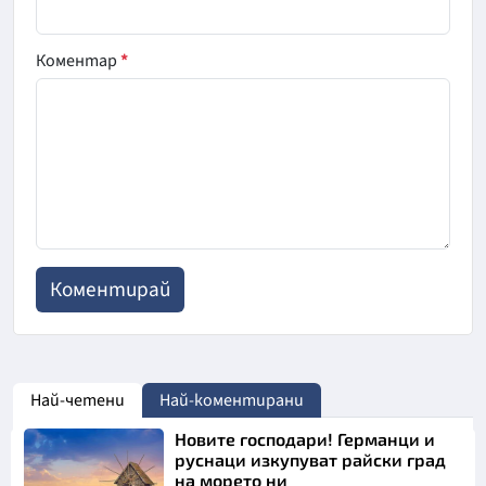
Коментар
*
Най-четени
Най-коментирани
Новите господари! Германци и
руснаци изкупуват райски град
на морето ни