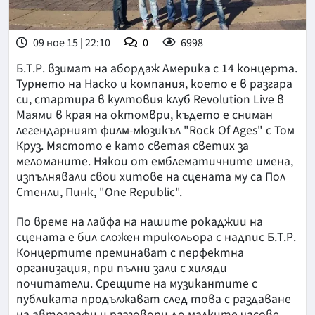
09 ное 15 | 22:10
0
6998
Б.Т.Р. взимат на абордаж Америка с 14 концерта.
Турнето на Наско и компания, което е в разгара
си, стартира в култовия клуб Revolution Live в
Маями в края на октомври, където е сниман
легендарният филм-мюзикъл "Rock Of Ages" с Том
Круз. Мястото е като светая светих за
меломаните. Някои от емблематичните имена,
изпълнявали свои хитове на сцената му са Пол
Стенли, Пинк, "One Republic".
По време на лайфа на нашите рокаджии на
сцената е бил сложен трикольора с надпис Б.Т.Р.
Концертите преминават с перфектна
организация, при пълни зали с хиляди
почитатели. Срещите на музикантите с
публиката продължават след това с раздаване
на автографи и разговори до малките часове.