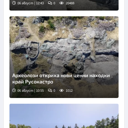
06 август | 12:43
0
20488
Снимка: Bulgaria ON AIR
Археолози откриха нови ценни находки
край Русокастро
06 август | 10:55
0
1012