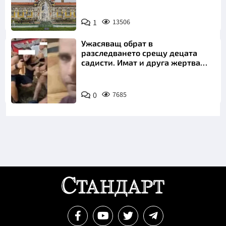
1
13506
Ужасяващ обрат в
разследването срещу децата
садисти. Имат и друга жертва
преди Георги
0
7685