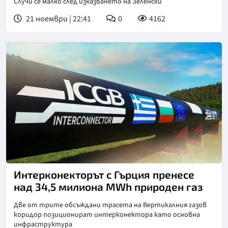
Случи се малко след изказването на Зеленски
21 ноември | 22:41
0
4162
Интерконекторът с Гърция пренесе
над 34,5 милиона MWh природен газ
Две от трите обсъждани трасета на Вертикалния газов
коридор позиционират интерконектора като основна
инфраструктура