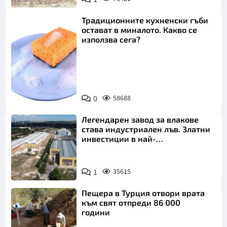
Традиционните кухненски гъби
остават в миналото. Какво се
използва сега?
Снимка:
0
58688
Пиксабей
Легендарен завод за влакове
става индустриален лъв. Златни
инвестиции в най-
аристократичния ни град
1
35615
Пещера в Турция отвори врата
към свят отпреди 86 000
години