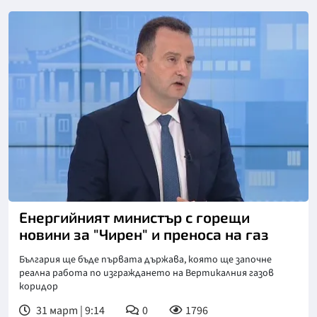
Снимка: БНТ
Енергийният министър с горещи
новини за "Чирен" и преноса на газ
България ще бъде първата държава, която ще започне
реална работа по изграждането на Вертикалния газов
коридор
31 март | 9:14
0
1796