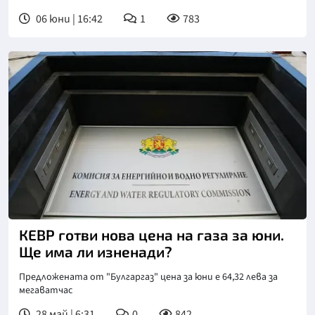
06 юни | 16:42
1
783
КЕВР готви нова цена на газа за юни.
Ще има ли изненади?
Предложената от "Булгаргаз" цена за юни е 64,32 лева за
мегаватчас
28 май | 6:31
0
842