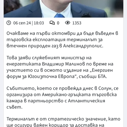
06 сеп 24 | 18:03
0
1353
Очакваме на първи октомври да бъде въведен в
търговска експлоатация терминалът за
втечнен природен газ в Александруполис.
Това заяви служебният министър на
енергетиката Владимир Малинов по време на
участието си в осмото издание на „Енергиен
форум за Югоизточна Европа“, съобщи БТА.
Събитието, което се провежда днес в Солун, се
организира от Американо-гръцката търговска
камара в партньорство с Атлантическия
съвет.
Терминалът е от стратегическо значение, като
ще осигури важен коридор за доставка на