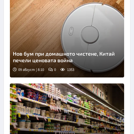
Нов бум при домашното чистене, Китай
печели ценовата война
09 август | 8:10
0
1353
Снимка: Пиксабей