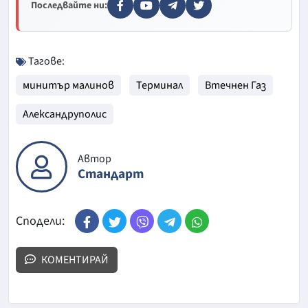
Последвайте ни:
Тагове:
минитър малинов
Терминал
Втечнен Газ
Александруполис
Автор
Стандарт
Сподели:
КОМЕНТИРАЙ