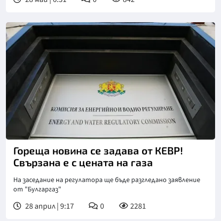
Гореща новина се задава от КЕВР!
Свързана е с цената на газа
На заседание на регулатора ще бъде разгледано заявление
от "Булгаргаз"
28 април | 9:17
0
2281