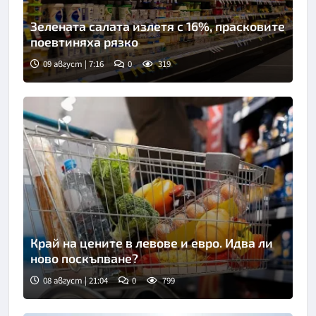
Зелената салата излетя с 16%, прасковите
поевтиняха рязко
09 август | 7:16
0
319
Край на цените в левове и евро. Идва ли
ново поскъпване?
08 август | 21:04
0
799