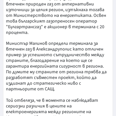
втечнен природен газ от алтернативни
източници за целия регион, изтъкнаха тогава
от Министерството на енергетиката. Освен
това българският газопреносен оператор
"Булгартрансгаз" е акционер в терминала с 20
процента.
Министър Малинов определи терминала за
втечнен газ в Александруполис като отличен
пример за успешното сътрудничество между
страните, благодарение на което ще се
гарантира енергийната сигурност в региона.
По думите му страните от региона трябва да
разработят съвместен проект, който да
издигнат до стратегическо ниво с
партньорите от САЩ.
Той отбеляза, че в момента се наблюдават
сериозни различия в цените на
електроенергията между регионите на