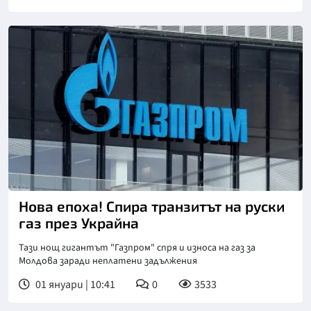
Нова епоха! Спира транзитът на руски
газ през Украйна
Тази нощ гигантът "Газпром" спря и износа на газ за
Молдова заради неплатени задължения
01 януари | 10:41
0
3533