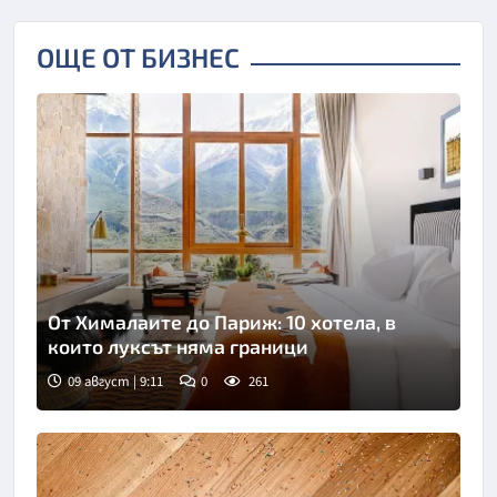
ОЩЕ ОТ БИЗНЕС
От Хималаите до Париж: 10 хотела, в
които луксът няма граници
09 август | 9:11
0
261