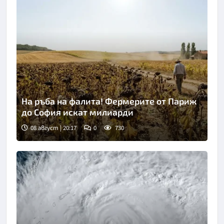
На ръба на фалита! Фермерите от Париж
до София искат милиарди
08 август | 20:17
0
730