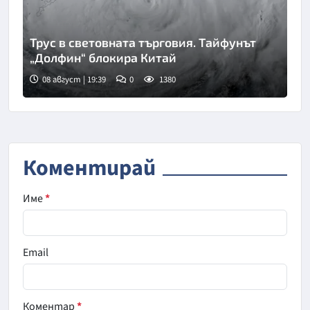
Трус в световната търговия. Тайфунът
„Долфин“ блокира Китай
08 август | 19:39
0
1380
Коментирай
Име
*
Email
Коментар
*