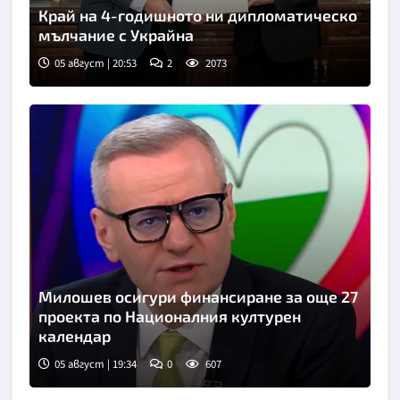
Край на 4-годишното ни дипломатическо
мълчание с Украйна
05 август | 20:53
2
2073
Милошев осигури финансиране за още 27
проекта по Националния културен
календар
05 август | 19:34
0
607
Снимка: Нова телевизия