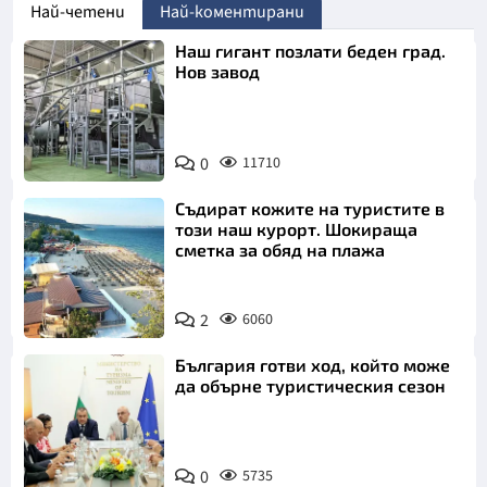
Най-четени
Най-коментирани
Наш гигант позлати беден град.
Нов завод
0
11710
Съдират кожите на туристите в
този наш курорт. Шокираща
сметка за обяд на плажа
2
6060
България готви ход, който може
да обърне туристическия сезон
0
5735