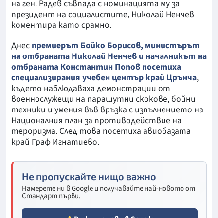
на ген. Радев съвпада с номинацията му за
президент на социалистите, Николай Ненчев
коментира като срамно.
Днес
премиерът Бойко Борисов, министърът
на отбраната Николай Ненчев и началникът на
отбраната Константин Попов посетиха
специализирания учебен център край Црънча
,
където наблюдаваха демонстрации от
военнослужещи на парашутни скокове, бойни
техники и умения във връзка с изпълнението на
Националния план за противодействие на
тероризма. След това посетиха авиобазата
край Граф Игнатиево.
Не пропускайте нищо важно
Намерете ни в Google и получавайте най-новото от
Стандарт първи.