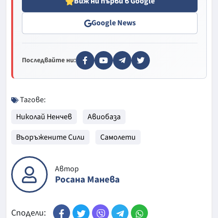
Виж ни първи в Google
Google News
Последвайте ни:
Тагове:
Николай Ненчев
Авиобаза
Въоръжените Сили
Самолети
Автор
Росана Манева
Сподели: