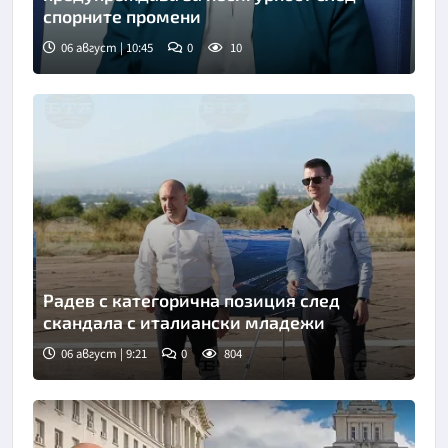
спорните промени
06 август | 10:45
0
10
Радев с категорична позиция след
скандала с италиански младежи
06 август | 9:21
0
804