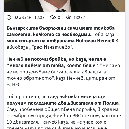
02 авг 16 | 12:37
0
13277
Българските въоръжени сили имат толкова
самолети, колкото са необходими.
Това каза
министърът на отбраната Николай Ненчев
в
авиобаза „Граф Игнатиево".
Ненчев
не посочи бройка, но каза, че тя е
"много повече от това, което беше"
. "Не само,
че не приземяваме българската авиация, а
точно обратното", каза Ненчев, цитиран от
БГНЕС.
Той припомни, че
след няколко месеца ще
получим последните два двигателя от Полша
.
След проведена обществена поръчка, в края на
ноември или през декември ВВС ще получат още
10 двигателя. Ненчев каза, че не знае коя е
спечелилата поръчка фирма, но мисли, че е