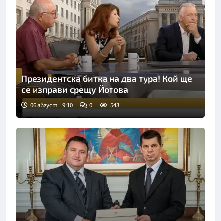
Президентска битка на два тура! Кой ще
се изправи срещу Йотова
06 август | 9:10
0
543