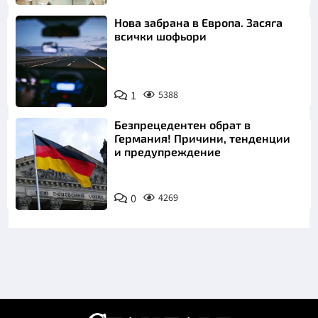
Нова забрана в Европа. Засяга
всички шофьори
1
5388
Безпрецедентен обрат в
Германия! Причини, тенденции
и предупреждение
0
4269