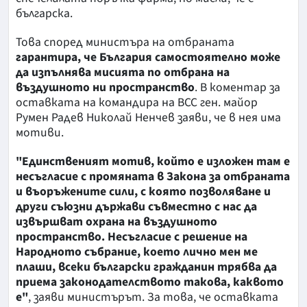
българска.
Това според министъра на отбраната
гарантира, че България самостоятелно може
да изпълнява мисията по отбрана на
въздушното ни пространство
. В коментар за
оставката на командира на ВСС ген. майор
Румен Радев Николай Ненчев заяви, че в нея има
мотиви.
"Единственият мотив, който е изложен там е
несъгласие с промяната в Закона за отбраната
и въоръжените сили, с която позволяване и
други съюзни държави съвместно с нас да
извършват охрана на въздушното
пространство. Несъгласие с решение на
Народното събрание, което лично мен ме
плаши, всеки български гражданин трябва да
приема законодателството такова, каквото
е"
, заяви министърът. За това, че оставката