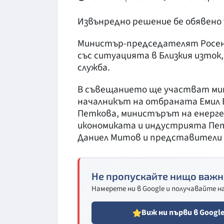
Извънредно решение бе обявено 
Министър-председателят Росен 
със ситуацията в Близкия изто
служба.
В съвещанието ще участват ми
началникът на отбраната Емил
Петкова, министърът на енерг
икономиката и индустрията Пе
Даниел Митов и представители 
Не пропускайте нищо важн
Намерете ни в Google и получавайте 
Виж ни първи в Googl