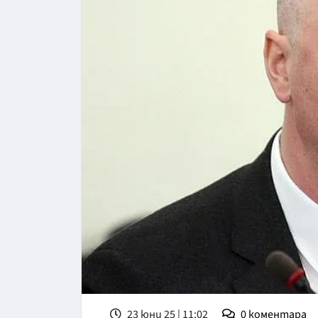
23 юни 25 | 11:02
0
коментара