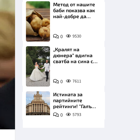
Метод от нашите
баби показва как
най-добре да
съхраняваме
картофите у дома
Снимка:
0
9530
Пиксабей
НИЦИ
„Кралят на
дюнера“ вдигна
сватба на сина си
за 3 милиона
евро на езерото
Снимка:
Комо
КРАЙНА
0
7611
Инстаграм
Истината за
партийните
рейтинги! "Галъп"
разби митовете
0
5793