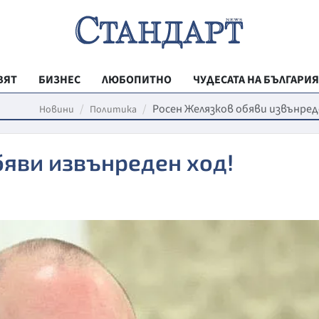
ВЯТ
БИЗНЕС
ЛЮБОПИТНО
ЧУДЕСАТА НА БЪЛГАРИЯ
РЕГИОНАЛНИ
Росен Желязков обяви извънред
Новини
Политика
ВЕСТНИК СТА
бяви извънреден ход!
МЛАДЕЖКА АК
ЗДРАВЕ
ОБРАЗОВАНИ
МОЯТ ГРАД
ТЕХНОЛОГИИ
ДА!НА БЪЛГАР
ДА! НА БЪЛГ