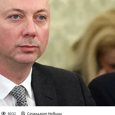
КУЛТУРА
ПРАВОСЪДИЕ
КРИМИ
КИБЕРЗАЩИТ
ВЯРА
ОБЯВИ
ВОЙНАТА В У
ВРЕМЕТО
8032
Стандарт Новини