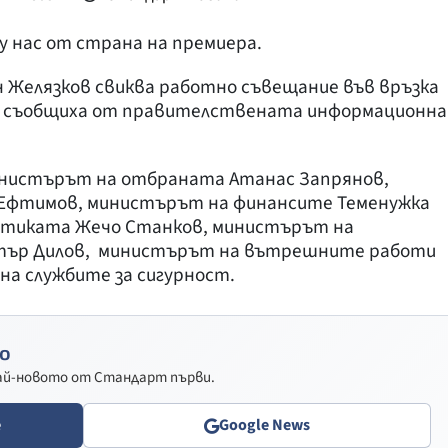
у нас от страна на премиера.
Желязков свиква работно съвещание във връзка
к, съобщиха от правителствената информационна
нистърът на отбраната Атанас Запрянов,
 Ефтимов, министърът на финансите Теменужка
етиката Жечо Станков, министърът на
тър Дилов, министърът на вътрешните работи
на службите за сигурност.
о
най-новото от Стандарт първи.
e
Google News