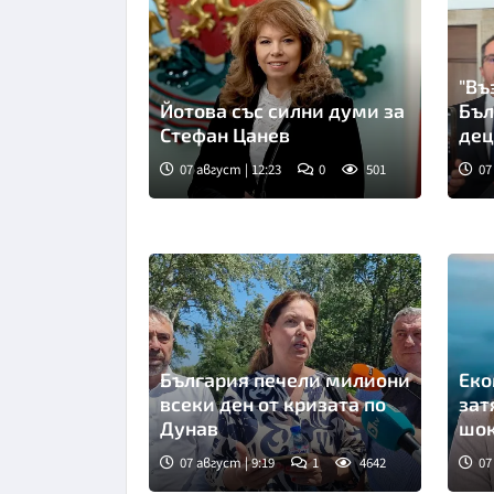
"Въ
Йотова със силни думи за
Бъл
Стефан Цанев
дец
за 
07 август | 12:23
0
501
07
реп
България печели милиони
Еко
всеки ден от кризата по
зат
Дунав
шок
07 август | 9:19
1
4642
07
Снимка: БТА
Сни