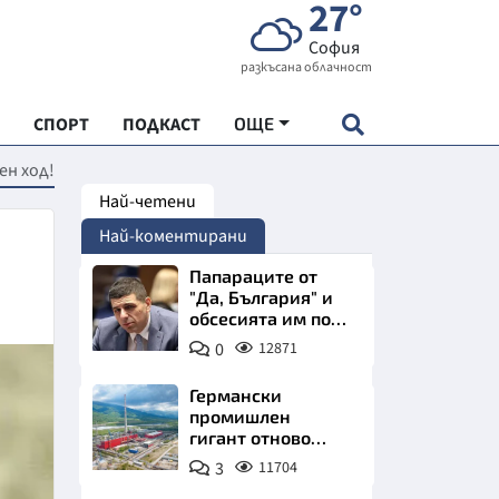
27°
София
разкъсана облачност
СПОРТ
ПОДКАСТ
ОЩЕ
ен ход!
Най-четени
НДАРТ
Най-коментирани
АДЕМИЯ "ЧУДЕСАТА НА БЪЛГАРИЯ"
Папараците от
"Да, България" и
обсесията им по
Е
Пеевски
0
12871
Германски
промишлен
гигант отново
СКАТА ХРАНА
позлатява наш
3
11704
град
АРСКАТА ИКОНОМИКА