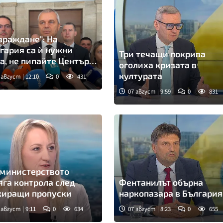
зраждане": На
гария са ѝ нужни
Три течащи покрива
а, не пипайте Центъра
оголиха кризата в
асистирана
културата
 август | 12:10
0
431
родукция
07 август | 9:59
0
831
Снимка: БНТ
министерството
яга контрола след
Фентанилът обърна
иращи пропуски
наркопазара в България
 август | 9:11
0
634
07 август | 8:23
0
655
мка: бТВ
Снимка: БНТ