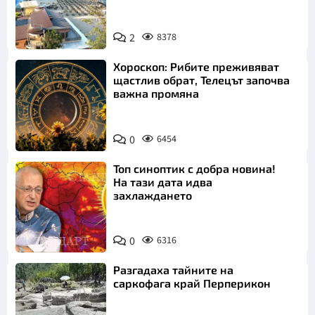
2
8378
Хороскоп: Рибите преживяват
щастлив обрат, Телецът започва
важна промяна
0
6454
Топ синоптик с добра новина!
На тази дата идва
захлаждането
0
6316
Разгадаха тайните на
саркофага край Перперикон