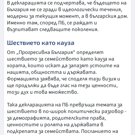
В декларацията се подчертава, че бъдещето на
България не се гради в идеологически течения,
модерни за текущия момент, а в българския дом.
Именно там, според ПБ, се раждат и
възпитават следващите поколения.
Шествието като кауза
От „Прогресивна България“ определят
шествието за семейството като кауза на
хората, които искат да запазят устоите на
нацията, общността и държавата.
Формацията заявява, че споделя тази визия и
ще продължи да бъде глас на тези ценности,
този дух и това множество.
Така декларацията на ПБ превръща темата за
шествието в по-широк политически разговор -
за демографията, родителските права,
ценностите и ролята на държавата в
подкрепата за семействата. Посланието на