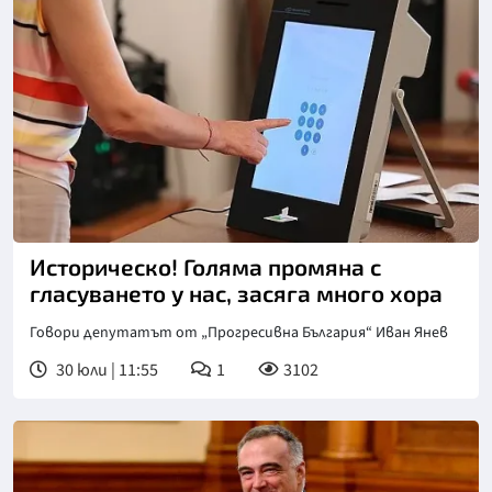
Историческо! Голяма промяна с
гласуването у нас, засяга много хора
Говори депутатът от „Прогресивна България“ Иван Янев
30 юли | 11:55
1
3102