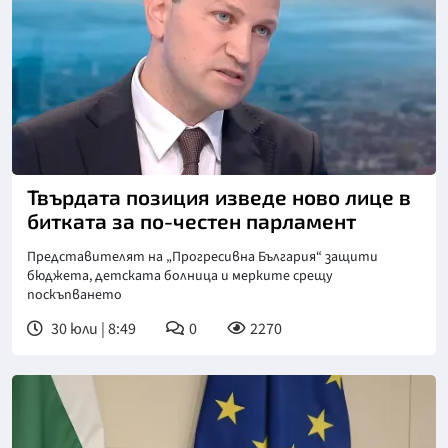
Снимка: бТВ
Твърдата позиция изведе ново лице в
битката за по-честен парламент
Представителят на „Прогресивна България“ защити
бюджета, детската болница и мерките срещу
поскъпването
30 юли | 8:49
0
2270