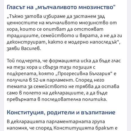
Гласът на „мълчаливото мнозинство“
„Тъкмо затова избираме да застанем зад
ценностите на мълчаливото мнозинство от
хора, които се опитват да отстояват
традициите, семейството и вярата, а не да ги
деконструират, както е модерно напоследък“,
заяви Василев.
Той подчерта, че формацията иска да бъде глас
на тези хора и свърза тази позиция с
подкрепата, която „Прогресивна България“ е
получила в 52-ия парламент. Според него
темата за семейството не трябва да остава
само в полето на декларациите, а да бъде
превърната в последователна политика.
Конституция, родители и възпитание
В декларацията парламентарната група
напомня, че според Конституцията бракът е