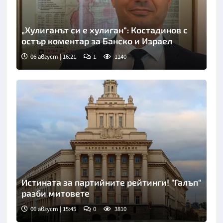
„Хулиганът си е хулиган“: Костадинов с
остър коментар за Банско и Израел
06 август | 16:21
1
1140
Истината за партийните рейтинги! "Галъп"
разби митовете
06 август | 15:45
0
3810