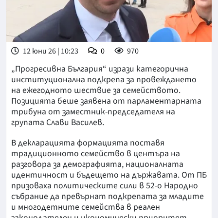
12 юни 26 | 10:23
0
970
„Прогресивна България“ изрази категорична
институционална подкрепа за провеждането
на ежегодното шествие за семейството.
Позицията беше заявена от парламентарната
трибуна от заместник-председателя на
групата Слави Василев.
В декларацията формацията поставя
традиционното семейство в центъра на
разговора за демографията, националната
идентичност и бъдещето на държавата. От ПБ
призоваха политическите сили в 52-о Народно
събрание да превърнат подкрепата за младите
и многодетните семейства в реален
законодателен и икономически приоритет.