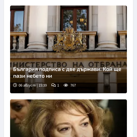
България подписа с две държави. Кой ще
пази небето ни
06 август | 15:39
1
767