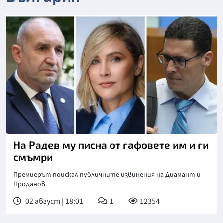
На Радев му писна от гафовете им и ги
смъмри
Премиерът поискал публичните извинения на Диамант и
Проданов
02 август | 18:01
1
12354