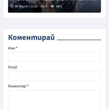
06 август | 11:36
0
4972
Коментирай
Име
*
Email
Коментар
*