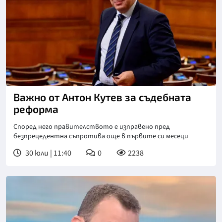
Важно от Антон Кутев за съдебната
реформа
Според него правителството е изправено пред
безпрецедентна съпротива още в първите си месеци
30 юли | 11:40
0
2238