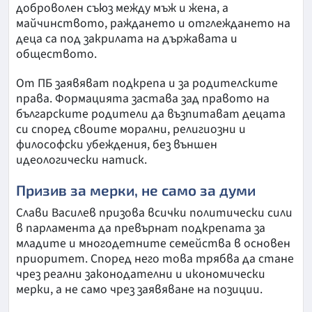
доброволен съюз между мъж и жена, а
майчинството, раждането и отглеждането на
деца са под закрилата на държавата и
обществото.
От ПБ заявяват подкрепа и за родителските
права. Формацията застава зад правото на
българските родители да възпитават децата
си според своите морални, религиозни и
философски убеждения, без външен
идеологически натиск.
Призив за мерки, не само за думи
Слави Василев призова всички политически сили
в парламента да превърнат подкрепата за
младите и многодетните семейства в основен
приоритет. Според него това трябва да стане
чрез реални законодателни и икономически
мерки, а не само чрез заявяване на позиции.