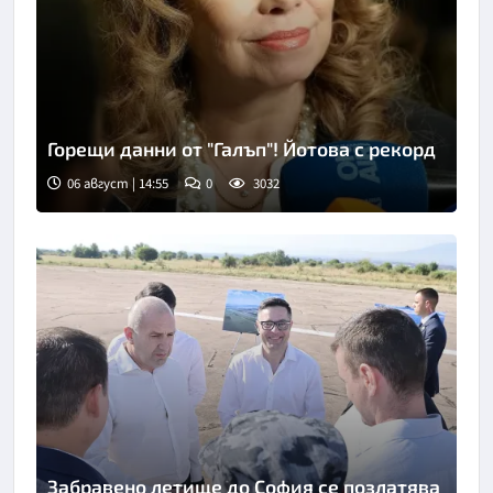
Горещи данни от "Галъп"! Йотова с рекорд
06 август | 14:55
0
3032
Снимка: БГНЕС
Забравено летище до София се позлатява