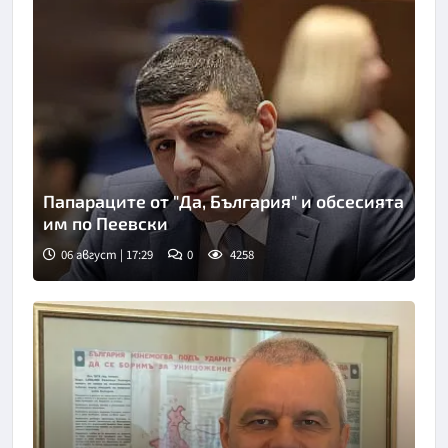
Папараците от "Да, България" и обсесията
им по Пеевски
06 август | 17:29
0
4258