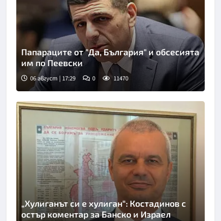
Папараците от "Да, България" и обсесията
им по Пеевски
06 август | 17:29
0
11470
„Хулиганът си е хулиган“: Костадинов с
остър коментар за Банско и Израел