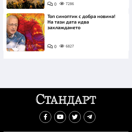
0
7286
Топ синоптик с добра новина!
На тази дата идва
захлаждането
0
6827