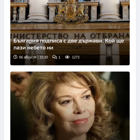
България подписа с две държави. Кой ще
пази небето ни
06 август | 15:39
1
1273