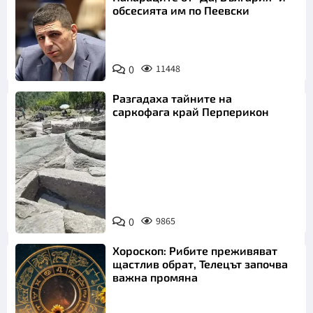
обсесията им по Пеевски
0
11448
Разгадаха тайните на
саркофага край Перперикон
Снимка:
Bulgaria ON
0
9865
AIR
Хороскоп: Рибите преживяват
щастлив обрат, Телецът започва
важна промяна