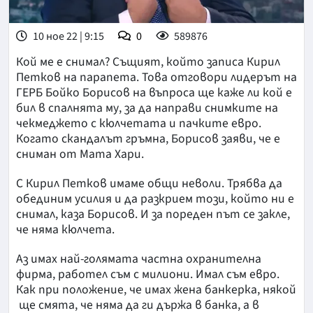
10 ное 22 | 9:15
0
589876
Кой ме е снимал? Същият, който записа Кирил
Петков на парапета. Това отговори лидерът на
ГЕРБ Бойко Борисов на въпроса ще каже ли кой е
бил в спалнята му, за да направи снимките на
чекмеджето с кюлчетата и пачките евро.
Когато скандалът гръмна, Борисов заяви, че е
сниман от Мата Хари.
С Кирил Петков имаме общи неволи. Трябва да
обединим усилия и да разкрием този, който ни е
снимал, каза Борисов. И за пореден път се закле,
че няма кюлчета.
Аз имах най-голямата частна охранителна
фирма, работел съм с милиони. Имал съм евро.
Как при положение, че имах жена банкерка, някой
ще смята, че няма да ги държа в банка, а в