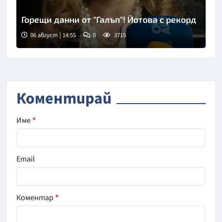
Горещи данни от "Галъп"! Йотова с рекорд
06 август | 14:55
0
3715
Снимка: БГНЕС
Коментирай
Име
*
Email
Коментар
*