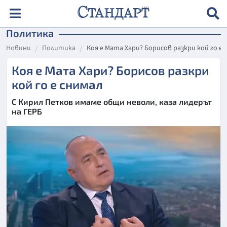
Политика
Новини
Политика
Коя е Мата Хари? Борисов разкри кой го е 
Коя е Мата Хари? Борисов разкри
кой го е снимал
С Кирил Петков имаме общи неволи, каза лидерът
на ГЕРБ