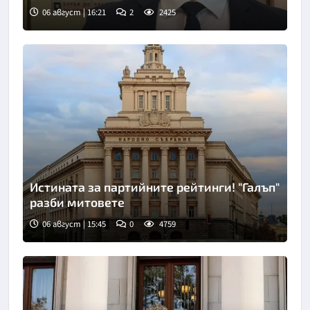
06 август | 16:21
2
2425
Истината за партийните рейтинги! "Галъп"
разби митовете
06 август | 15:45
0
4759