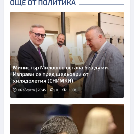
ОЩЕ ОТ ПОЛИТИКА
Министър Милошев остана без думи.
Изправи се пред шедьоври от
хилядолетия (СНИМКИ)
06 август | 20:45
0
1668