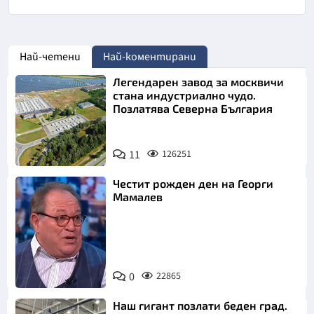
Най-четени
Най-коментирани
Легендарен завод за москвичи
стана индустриално чудо.
Позлатява Северна България
11
126251
Честит рожден ден на Георги
Мамалев
0
22865
Снимка: БНТ
Наш гигант позлати беден град.