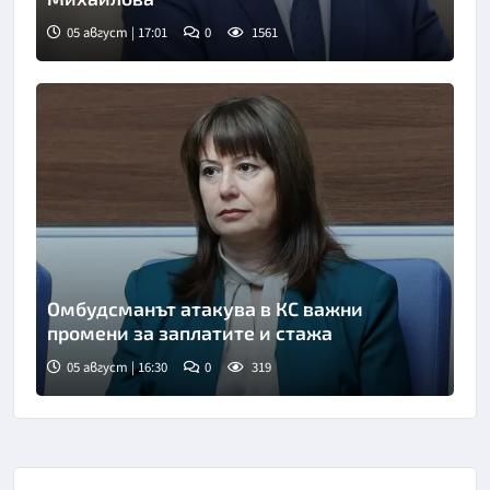
05 август | 17:01
0
1561
Омбудсманът атакува в КС важни
промени за заплатите и стажа
05 август | 16:30
0
319