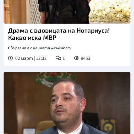
Драма с вдовицата на Нотариуса!
Какво иска МВР
Свързано е с нейната длъжност
02 март | 12:32
1
8453