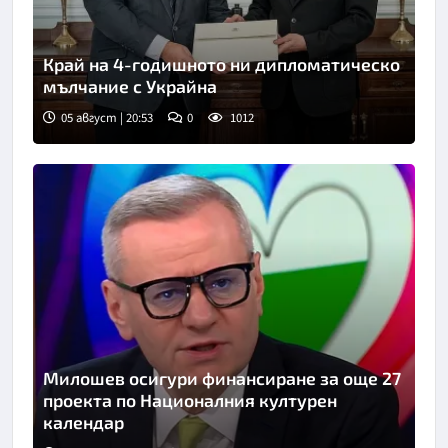
Край на 4-годишното ни дипломатическо
мълчание с Украйна
05 август | 20:53
0
1012
Милошев осигури финансиране за още 27
проекта по Националния културен
календар