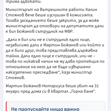
трима адвокати.
Министърът на вътрешните работи Калин
Стоянов вече беше изслушан в комисията.
Тогава заседанието беше закрито, за да може
министърът да отговори на депутатите дали
е бил Божанов сътрудник на МВР.
„Дали е бил или не е сътрудник едно лице,
независимо дали е Мартин Божанов или който и
да е било друг, това представлява държавна
тайна. Дали едно лице е сътрудник, или не –
това по никакъв начин не му дава протекция по
отношение на него да не бъде извършено
наказателно преследване“, каза министър
Стоянов.
Мартин Божанов-Нотариуса беше убит на 31
януари пред дома си в квартал „Горна баня“.
Не пропускайте нищо важно