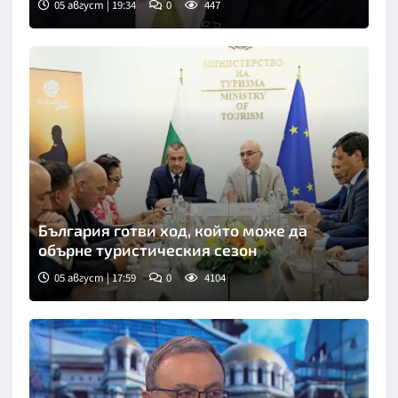
05 август | 19:34
0
447
Снимка: Нова телевизия
България готви ход, който може да
обърне туристическия сезон
05 август | 17:59
0
4104