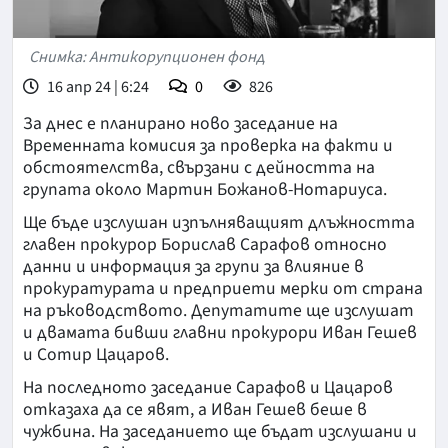
Снимка: Антикорупционен фонд
16 апр 24 | 6:24
0
826
За днес е планирано ново заседание на
Временната комисия за проверка на факти и
обстоятелства, свързани с дейността на
групата около Мартин Божанов-Нотариуса.
Ще бъде изслушан изпълняващият длъжността
главен прокурор Борислав Сарафов относно
данни и информация за групи за влияние в
прокуратурата и предприети мерки от страна
на ръководството. Депутатите ще изслушат
и двамата бивши главни прокурори Иван Гешев
и Сотир Цацаров.
На последното заседание Сарафов и Цацаров
отказаха да се явят, а Иван Гешев беше в
чужбина. На заседанието ще бъдат изслушани и