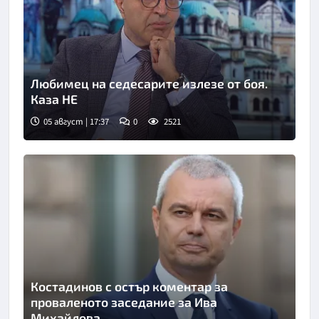
Любимец на седесарите излезе от боя.
Каза НЕ
05 август | 17:37
0
2521
Костадинов с остър коментар за
проваленото заседание за Ива
Михайлова