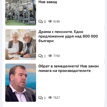
Нов завод
0
8186
Драма с пенсиите. Едно
предложение удря над 800 000
българи
1
7760
Обрат в земеделието! Нов закон
помага на производителите
1
7627
Снимка: бТВ