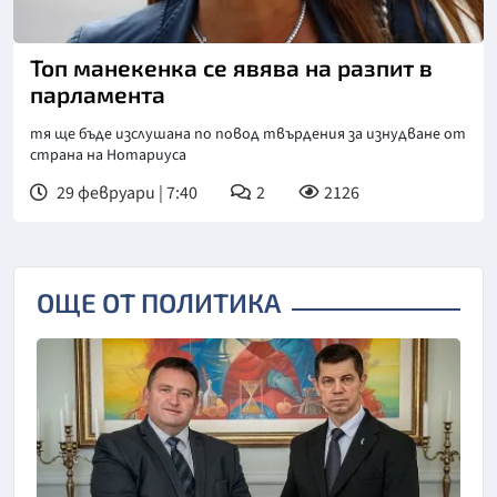
Снимка: БТА, архив
Топ манекенка се явява на разпит в
парламента
тя ще бъде изслушана по повод твърдения за изнудване от
страна на Нотариуса
29 февруари | 7:40
2
2126
ОЩЕ ОТ ПОЛИТИКА