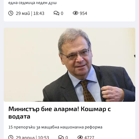
една седмица леден душ
29 май | 18:43
0
954
Министър бие аларма! Кошмар с
водата
15 препоръки за мащабна национална реформа
29 април | 10:53
0
4727