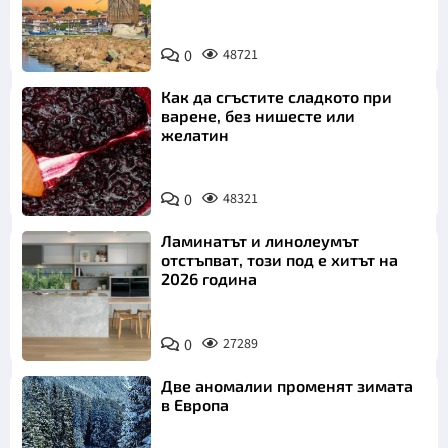
0
48721
Как да сгъстите сладкото при
варене, без нишесте или
желатин
0
48321
Ламинатът и линолеумът
отстъпват, този под е хитът на
2026 година
0
27289
Две аномалии променят зимата
в Европа