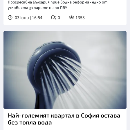
Прогресивна България прие водна реформа - едно от
условията за парите ни по ПВУ
03 юни | 16:54
0
1353
Снимка: Пиксабей
Най-големият квартал в София остава
без топла вода