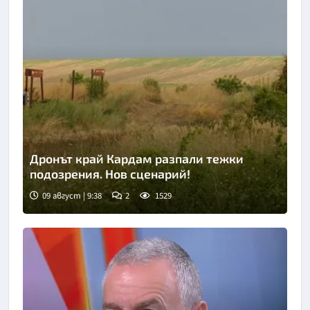
Дронът край Кардам разпали тежки
подозрения. Нов сценарий!
09 август | 9:38
2
1529
Снимка: Нова телевизия