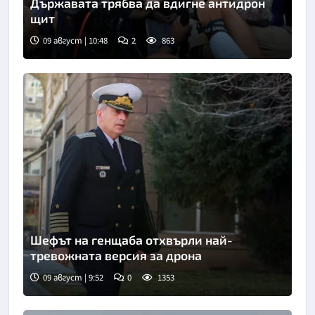
Държавата трябва да вдигне антидрон
щит
09 август | 10:48
2
863
Снимка: БТА
Шефът на генщаба отхвърли най-
тревожната версия за дрона
09 август | 9:52
0
1353
Снимка: БТА