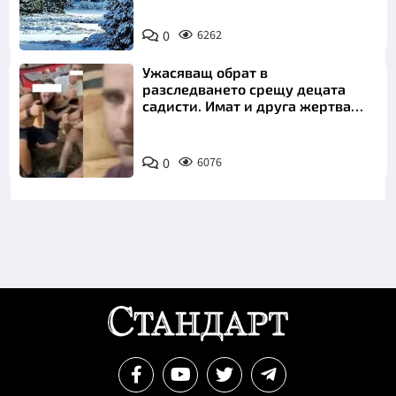
0
6262
Ужасяващ обрат в
разследването срещу децата
садисти. Имат и друга жертва
преди Георги
0
6076