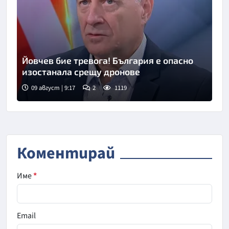
Йовчев бие тревога! България е опасно
изостанала срещу дронове
09 август | 9:17
2
1119
Снимка: бТВ
Коментирай
Име
*
Email