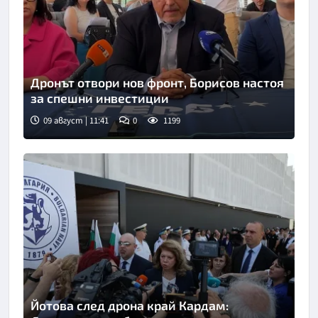
Дронът отвори нов фронт, Борисов настоя
за спешни инвестиции
09 август | 11:41
0
1199
Йотова след дрона край Кардам: