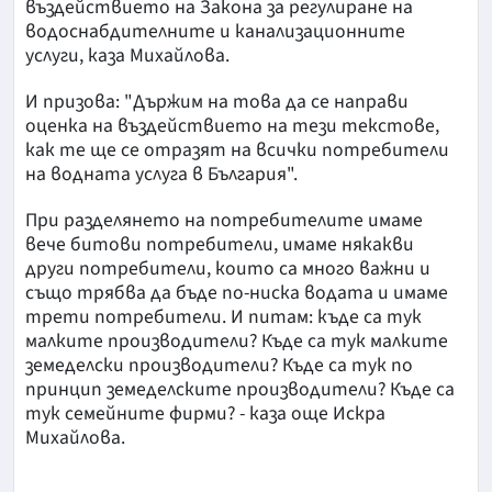
въздействието на Закона за регулиране на
водоснабдителните и канализационните
услуги, каза Михайлова.
И призова: "Държим на това да се направи
оценка на въздействието на тези текстове,
как те ще се отразят на всички потребители
на водната услуга в България".
При разделянето на потребителите имаме
вече битови потребители, имаме някакви
други потребители, които са много важни и
също трябва да бъде по-ниска водата и имаме
трети потребители. И питам: къде са тук
малките производители? Къде са тук малките
земеделски производители? Къде са тук по
принцип земеделските производители? Къде са
тук семейните фирми? - каза още Искра
Михайлова.