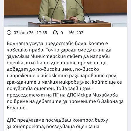
03 юни 26 | 17:55
0
202
Водната услуга предоставя вода, която е
човешко право. Точно заради сме длъжни да
задължим Министерския съвет да направи
оценка, тъй като днешните промени ще
доведат до по-високи цени, по-високо
напрежение и абсолютно разочарование сред
гражданите и малкия микробизнес, който ще се
почувства ощетен. Това заяви зам.-
председателят на ПГ на ДПС Искра Михайлова
по време на дебатите за промените в Закона за
водите.
ДПС предлагаме последващ контрол върху
законопроекта, последваща оценка на