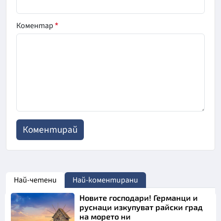
Коментар
*
Най-четени
Най-коментирани
Новите господари! Германци и
руснаци изкупуват райски град
на морето ни