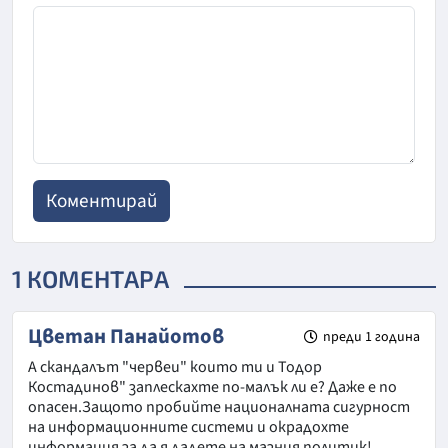
1 КОМЕНТАРА
Цветан Панайотов
преди 1 година
А скандалът "червеи" които ти и Тодор
Костадинов" заплескахте по-малък ли е? Даже е по
опасен.Защото пробийте националната сигурност
на информационните системи и окрадохте
информация за да я дадете на мазния политик!