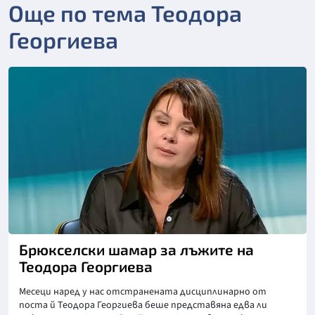
Още по тема Теодора
Георгиева
Брюкселски шамар за лъжите на
Теодора Георгиева
Месеци наред у нас отстранената дисциплинарно от
поста й Теодора Георгиева беше представяна едва ли