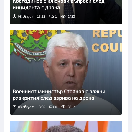
Костадинов с ключови въпроси след
инцидента с дрона
08 август | 13:52
1
1423
Снимка: Нова телевизия
Военният министър Стоянов с важни
разкрития след взрива на дрона
08 август | 13:06
0
3512