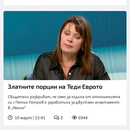
Златните порции на Теди Еврото
Свидетели разкриват, че само за година от отношенията
си с Петьо Петров е заработила за двустаен апартамент
в „Люлин“
10 март | 15:41
0
6944