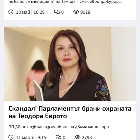
не като „мъченицата“ на Темида – смел европрокурор...
18 май | 10:29
0
9018
Скандал! Парламентът брани охраната
на Теодора Еврото
ПП-ДБ не позволи изслушване на двама министри
11 март | 9:15
0
2798