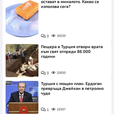
остават в миналото. Какво се
използва сега?
Снимка:
0
30039
Пиксабей
Пещера в Турция отвори врата
към свят отпреди 86 000
години
0
20850
Турция с мощен план. Ердоган
превръща Джейхан в петролно
чудо
1
16597