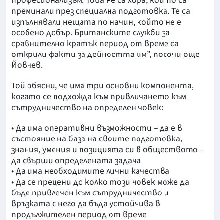
професионализъм. Това не са хора, които са
преминали през специална подготовка. Те са
изпълнявали нещата по начин, който не е
особено добър. Британските служби за
сравнително кратък период от време са
открили факти за дейността им”, посочи още
Йовчев.
Той обясни, че има три основни компонента,
когато се подхожда към привличането към
сътрудничество на определен човек:
• Да има оперативни възможности – да е в
състояние на база на своите подготовка,
знания, умения и позицията си в обществото –
да свърши определената задача
• Да има необходимите лични качества
• Да се прецени до колко този човек може да
бъде привлечен към сътрудничество и
връзката с него да бъда устойчива в
продължителен период от време