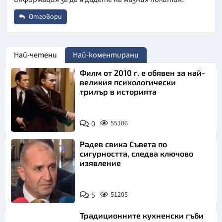
Отговори
Име
*
Най-четени
Най-коментирани
Филм от 2010 г. е обявен за най-
Email
великия психологически
трилър в историята
Коментар
*
0
55106
Радев свика Съвета по
сигурността, следва ключово
изявление
5
51205
Откажи
Традиционните кухненски гъби