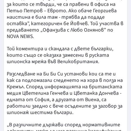
за които се твърди, че са правени в офиса на
Петьо Петров – Еврото. Ако обаче Георгиева
наистина е била там - трябва да подаде
оставка”, категоричен бе Йовчев. Той участва в
предаването „Офанзива с Любо Огнянов” по
NOVA NEWS.
Той коментира и скандала с двете българки,
които също се оказаха замесени в руската
шпионска мрежа във Великобритания.
Разследване на Би Би Си установи кои са те и
как са подпомагали следенето на хора в полза на
Кремъл. Според информацията на британската
медия Цветелина Генчева и Цветанка Дончева -
едната от София, а другата от Виена, са
работили заедно с вече осъдените за заговор за
шпионаж шестима българи.
„В различните държави според нормативните