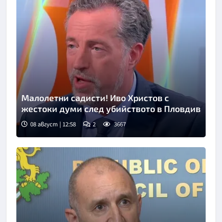
Малолетни садисти! Иво Христов с
жестоки думи след убийството в Пловдив
08 август | 12:58
2
3667
Снимка: бТВ