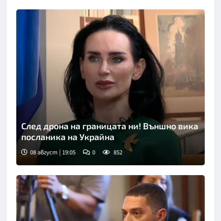
След дрона на границата ни! Външно вика
посланика на Украйна
08 август | 19:05
0
852
Снимка: Нова телевизия