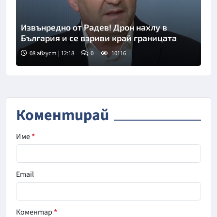
Извънредно от Радев! Дрон нахлу в
България и се взриви край границата
08 август | 12:18
0
10116
Коментирай
Име
*
Email
Коментар
*