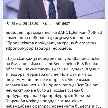
29 мар 25 | 18:20
1
5687
Бившият председател на ДАНС Цветлин Йовчев
коментира новината за разследването на
Европейската прокуратура срещу българския
европрокурор Теодора Георгиева.
„Този скандал за пореден път уронва престижа
на България. Има негативен аспект във всички
области. Не сме сигурни дали на изтеклия запис
е Теодора Георгиева или не. Но е факт, че до
този момент тя не е отрекла. Ако е имало
заплахи към нея, най-нормалното действие от
нейна страна е било да подаде сигнал в
прокуратурата. Европрокурорът Теодора
Георгиева може да подаде сигнал, ако е
набеждавана с разпространените видеозаписи,