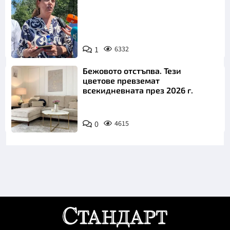
1
6332
Снимка: БТА
Бежовото отстъпва. Тези
цветове превземат
всекидневната през 2026 г.
0
4615