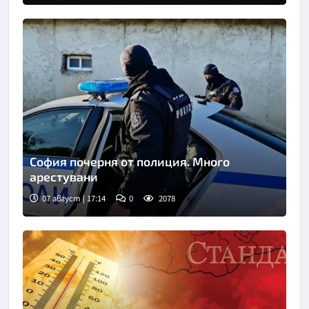
София почерня от полиция. Много
арестувани
07 август | 17:14
0
2078