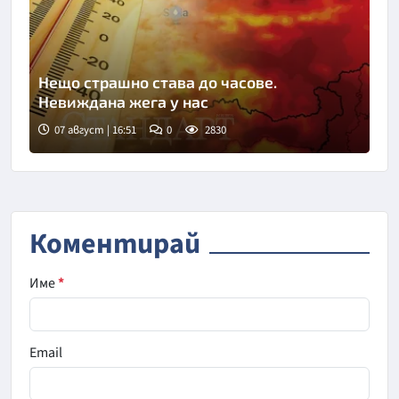
Нещо страшно става до часове.
Невиждана жега у нас
07 август | 16:51
0
2830
Коментирай
Име
*
Email