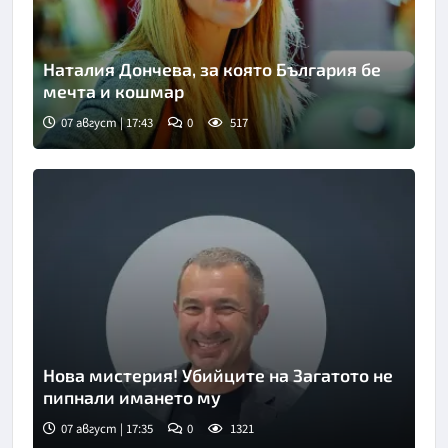
Наталия Дончева, за която България бе
мечта и кошмар
07 август | 17:43
0
517
Нова мистерия! Убийците на Загатото не
пипнали имането му
07 август | 17:35
0
1321