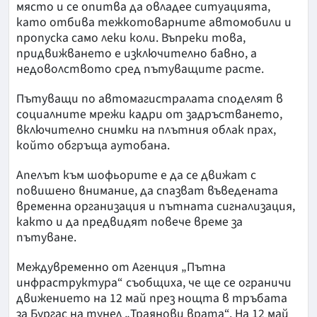
място и се опитва да овладее ситуацията,
като отбива тежкотоварните автомобили и
пропуска само леки коли. Въпреки това,
придвижването е изключително бавно, а
недоволството сред пътуващите расте.
Пътуващи по автомагистралата споделят в
социалните мрежи кадри от задръстването,
включително снимки на плътния облак прах,
който обгръща аутобана.
Апелът към шофьорите е да се движат с
повишено внимание, да спазват въведената
временна организация и пътната сигнализация,
както и да предвидят повече време за
пътуване.
Междувременно от Агенция „Пътна
инфраструктура“ съобщиха, че ще се ограничи
движението на 12 май през нощта в тръбата
за Бургас на тунел „Траянови врата“. На 12 май