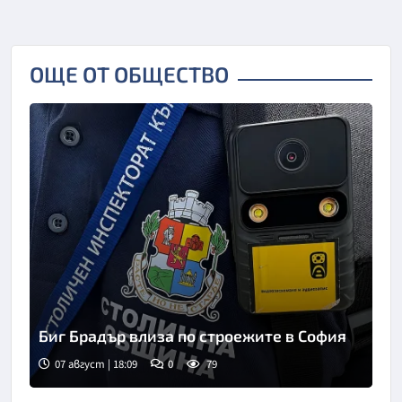
ОЩЕ ОТ ОБЩЕСТВО
Биг Брадър влиза по строежите в София
07 август | 18:09
0
79
Снимка: БНТ