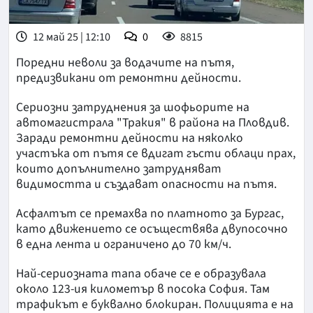
12 май 25 | 12:10
0
8815
Поредни неволи за водачите на пътя,
предизвикани от ремонтни дейности.
Сериозни затруднения за шофьорите на
автомагистрала "Тракия" в района на Пловдив.
Заради ремонтни дейности на няколко
участъка от пътя се вдигат гъсти облаци прах,
които допълнително затрудняват
видимостта и създават опасности на пътя.
Асфалтът се премахва по платното за Бургас,
като движението се осъществява двупосочно
в една лента и ограничено до 70 км/ч.
Най-сериозната тапа обаче се е образувала
около 123-ия километър в посока София. Там
трафикът е буквално блокиран. Полицията е на