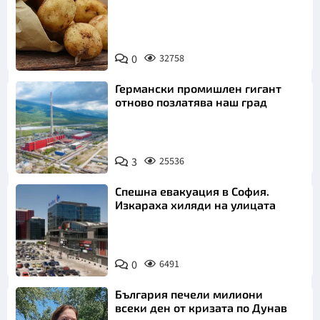
Снимка:
0
32758
Пиксабей
Германски промишлен гигант
отново позлатява наш град
3
25536
Спешна евакуация в София.
Изкараха хиляди на улицата
0
6491
България печели милиони
всеки ден от кризата по Дунав