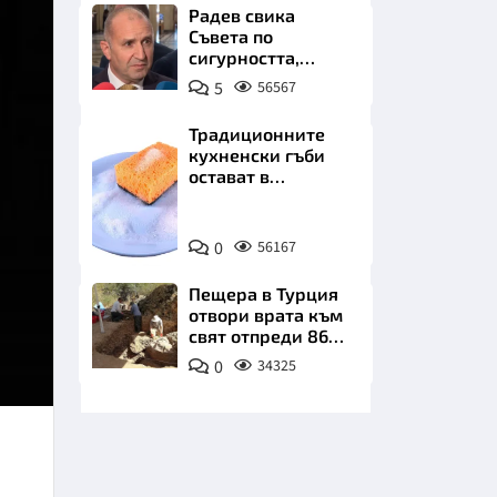
бъдеще
Радев свика
Съвета по
сигурността,
следва ключово
5
56567
изявление
Традиционните
кухненски гъби
НИЦИ
остават в
миналото. Какво
се използва сега?
Снимка:
0
56167
Пиксабей
КРАЙНА
Пещера в Турция
отвори врата към
свят отпреди 86
000 години
0
34325