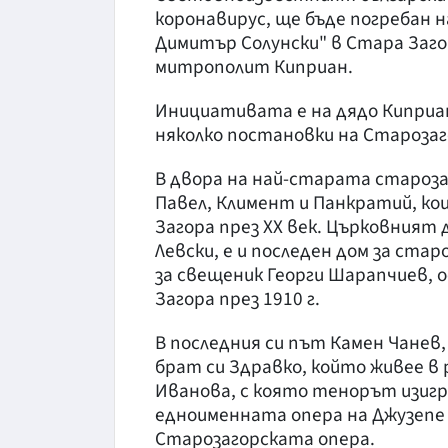
коронавирус, ще бъде погребан 
Димитър Солунски" в Стара Заг
митрополит Киприан.
Инициативата е на дядо Киприан
няколко постановки на Старозаг
В двора на най-старата староз
Павел, Климент и Панкратий, ко
Загора през XX век. Църковният 
Левски, е и последен дом за ста
за свещеник Георги Шарапчиев,
Загора през 1910 г.
В последния си път Камен Чанев,
брат си Здравко, който живее в 
Иванова, с която тенорът изигра
едноименната опера на Джузепе
Старозагорската опера.