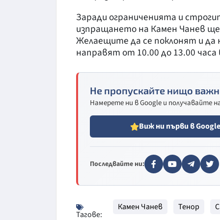
Заради ограниченията и строг
изпращането на Камен Чанев ще
Желаещите да се поклонят и да
направят от 10.00 до 13.00 час
Не пропускайте нищо важн
Намерете ни в Google и получавайте 
Виж ни първи в Googl
Последвайте ни:
Камен Чанев
Тенор
Тагове: