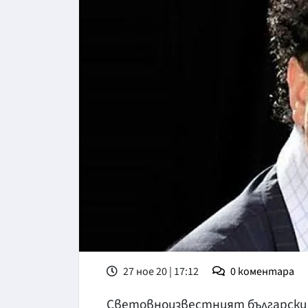
27 ное 20 | 17:12
0
коментара
Световноизвестният български 