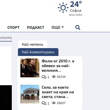
24°
София
ясно небе
СПОРТ
ПОДКАСТ
ОЩЕ
полити
Най-четени
НДАРТ
Най-коментирани
АДЕМИЯ "ЧУДЕСАТА НА БЪЛГАРИЯ"
Филм от 2010 г. е
обявен за най-
великия
Е
психологически
1
96334
трилър в
историята
Село, за което
знаят на края на
света, стана
СКАТА ХРАНА
имотно бижу на
1
68607
София. Къщи с
АРСКАТА ИКОНОМИКА