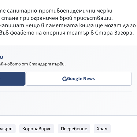
ите санитарно-противоепидемични мерки
 стане при ограничен брой присъстващи.
 напишат нещо в паметната книга ще могат да го
а във фоайето на оперния театър в Стара Загора.
о
най-новото от Стандарт първи.
e
Google News
Смърт
Коронавирус
Погребение
Храм