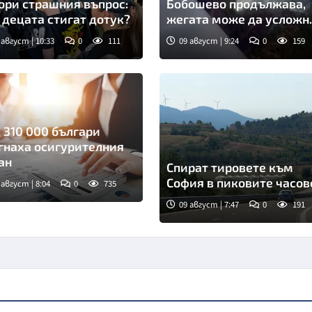
ори страшния въпрос:
Бобошево продължава,
 децата стигат дотук?
жегата може да усложн
всичко
 август | 10:33
0
111
09 август | 9:24
0
159
мка: БТА
Снимка: Нова телевизия
 310 000 българи
гнаха осигурителния
ан
Спират тировете към
София в пиковите часов
 август | 8:04
0
735
09 август | 7:47
0
191
Снимка: БТА