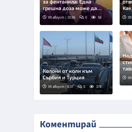
за фентанила: Една
отв
грешна доза може да
Как
убие!
09 август | 10:36
0
58
09
Снимка: бТВ
Сни
Над
сти
тав
Колони от коли към
Сърбия и Турция
09
09 август | 8:37
0
378
Снимка: БНТ
Коментирай