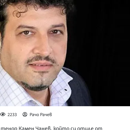
КУЛТУРА
ПРАВОСЪДИЕ
КРИМИ
КИБЕРЗАЩИТ
ВЯРА
ОБЯВИ
ВОЙНАТА В У
ВРЕМЕТО
2233
Рачо Рачев
тенор Камен Чанев, който си отиде от