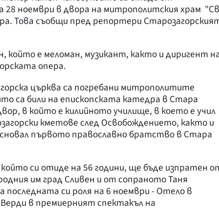
на 28 ноември в двора на митрополитския храм "Св
ора. Това съобщи пред репортери Старозагорския
, който е меломан, музикант, както и диригент н
орската опера.
агорска църква са погребани митрополитите
ито са били на епископската катедра в Стара
двор, в който е килийното училище, в което е учил
розагорски кметове след Освобождението, както и
 основал първото православно братство в Стара
 който си отиде на 56 години, ще бъде изпратен о
родния им град Сливен и от сопраното Таня
 последната си роля на 6 ноември - Отело в
 Верди в премиерният спектакъл на