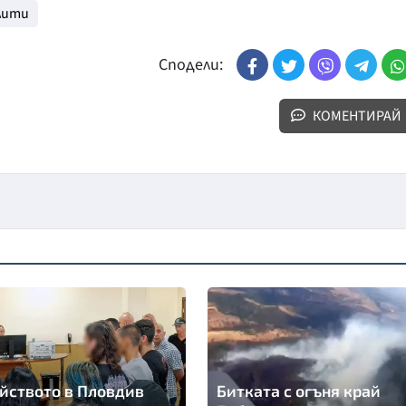
лити
Сподели:
КОМЕНТИРАЙ
йството в Пловдив
Битката с огъня край