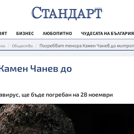
ВЯТ
БИЗНЕС
ЛЮБОПИТНО
ЧУДЕСАТА НА БЪЛГАРИЯ
РЕГИОНАЛНИ
Погребват тенора Камен Чанев до митро
ини
Общество
ВЕСТНИК СТА
Камен Чанев до
МЛАДЕЖКА АК
ЗДРАВЕ
ОБРАЗОВАНИ
навирус, ще бъде погребан на 28 ноември
МОЯТ ГРАД
ТЕХНОЛОГИИ
ДА!НА БЪЛГАР
ДА! НА БЪЛГ