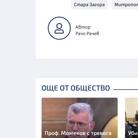
Стара Загора
Митропо
Автор
Рачо Рачев
ОЩЕ ОТ ОБЩЕСТВО
Проф. Момеков с тревога
Уби