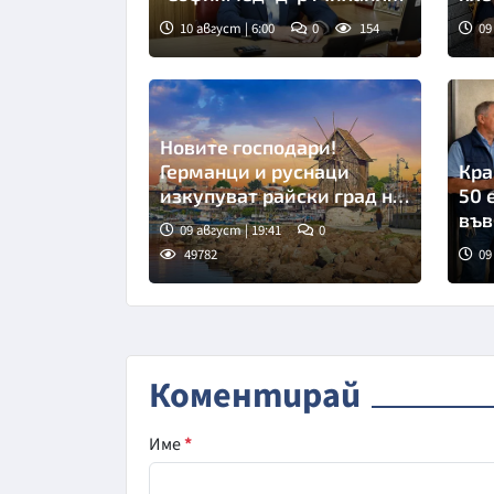
Тиков
10 август | 6:00
0
154
09
Новите господари!
Германци и руснаци
Кра
изкупуват райски град на
50 
морето ни
във
09 август | 19:41
0
49782
09
Коментирай
Име
*