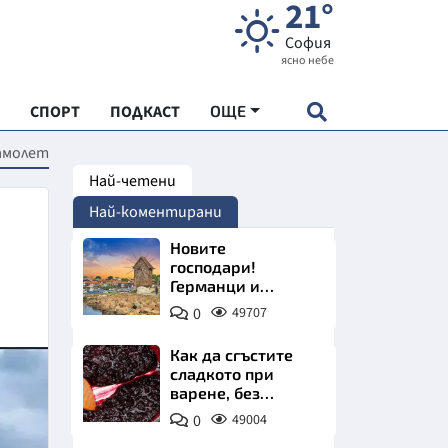
21°
София
ясно небе
СПОРТ
ПОДКАСТ
ОЩЕ
самолет
Най-четени
НДАРТ
Най-коментирани
АДЕМИЯ "ЧУДЕСАТА НА БЪЛГАРИЯ"
Новите
господари!
Германци и
Е
руснаци
0
49707
изкупуват райски
град на морето
Как да сгъстите
ни
сладкото при
варене, без
СКАТА ХРАНА
нишесте или
0
49004
желатин
АРСКАТА ИКОНОМИКА