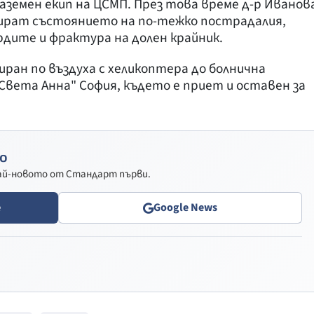
аземен екип на ЦСМП. През това време д-р Иванов
зират състоянието на по-тежко пострадалия,
рдите и фрактура на долен крайник.
ан по въздуха с хеликоптера до болнична
вета Анна" София, където е приет и оставен за
о
най-новото от Стандарт първи.
e
Google News