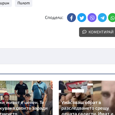
ирин
Пилот
Сподели:
КОМЕНТИРАЙ
ки живот е ценен. Те
Ужасяващ обрат в
куваха своите заради
разследването срещу
тничето
децата садисти. Имат и