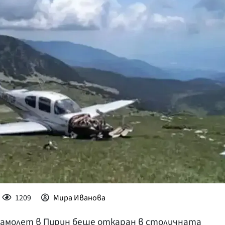
КУЛТУРА
ПРАВОСЪДИЕ
КРИМИ
КИБЕРЗАЩИТ
ВЯРА
ОБЯВИ
ВОЙНАТА В У
ВРЕМЕТО
1209
Мира Иванова
самолет в Пирин беше откаран в столичната