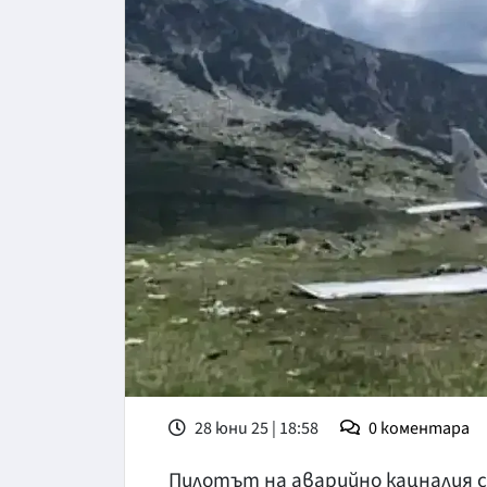
28 юни 25 | 18:58
0
коментара
Пилотът на аварийно кацналия 