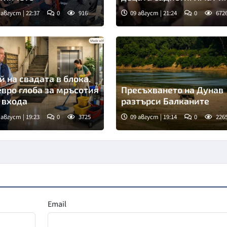
друга жертва преди
 август | 22:37
0
916
09 август | 21:24
0
672
Георги
й на свадата в блока.
евро глоба за мръсотия
Пресъхването на Дунав
 входа
разтърси Балканите
 август | 19:23
0
3725
09 август | 19:14
0
226
Email