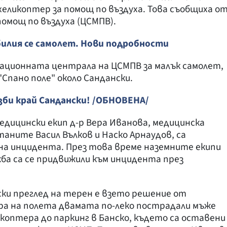
 хеликоптер за помощ по въздуха. Това съобщиха о
омощ по въздуха (ЦСМПВ).
илия се самолет. Нови подробности
национната централа на ЦСМПВ за малък самолет,
Спано поле" около Сандански.
зби край Сандански! /ОБНОВЕНА/
дицински екип д-р Вера Иванова, медицинска
аните Васил Вълков и Наско Арнаудов, са
на инцидента. През това време наземните екипи
ба са се придвижили към инцидента през
ки преглед на терен е взето решение от
ра на полета двамата по-леко пострадали мъже
оптера до паркинг в Банско, където са оставени