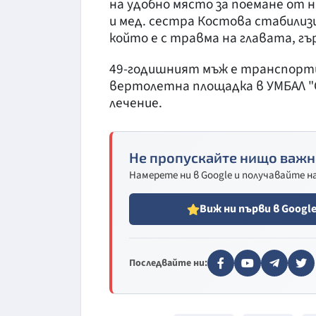
на удобно място за поемане от н
и мед. сестра Костова стабили
който е с травма на главата, гъ
49-годишният мъж е транспортир
вертолетна площадка в УМБАЛ "С
лечение.
Не пропускайте нищо важн
Намерете ни в Google и получавайте 
Виж ни първи в Googl
Последвайте ни: