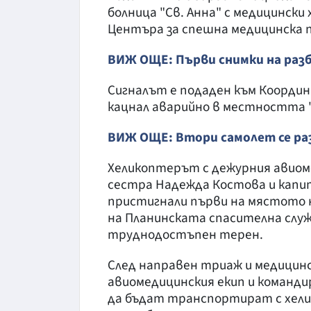
болница "Св. Анна" с медицински
Центъра за спешна медицинска п
ВИЖ ОЩЕ: Първи снимки на разб
Сигналът е подаден към Коорди
кацнал аварийно в местността "
ВИЖ ОЩЕ: Втори самолет се ра
Хеликоптерът с дежурния авиоме
сестра Надежда Костова и капит
пристигнали първи на мястото 
на Планинската спасителна служ
труднодостъпен терен.
След направен триаж и медицинс
авиомедицинския екип и команди
да бъдат транспортират с хелик