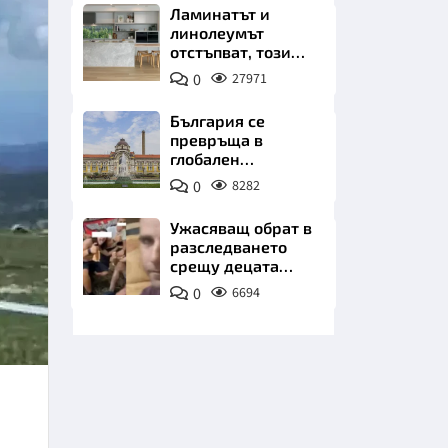
Ламинатът и
линолеумът
отстъпват, този
под е хитът на
0
27971
2026 година
България се
превръща в
НИЦИ
глобален
термален център
0
8282
Ужасяващ обрат в
разследването
КРАЙНА
срещу децата
садисти. Имат и
0
6694
друга жертва
преди Георги