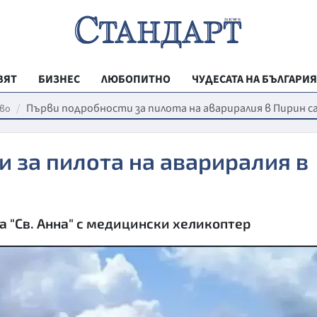
ВЯТ
БИЗНЕС
ЛЮБОПИТНО
ЧУДЕСАТА НА БЪЛГАРИЯ
РЕГИОНАЛНИ
Първи подробности за пилота на авариралия в Пирин 
во
ВЕСТНИК СТА
 за пилота на авариралия в
МЛАДЕЖКА АК
ЗДРАВЕ
ОБРАЗОВАНИ
а "Св. Анна" с медицински хеликоптер
МОЯТ ГРАД
ТЕХНОЛОГИИ
ДА!НА БЪЛГАР
ДА! НА БЪЛГ