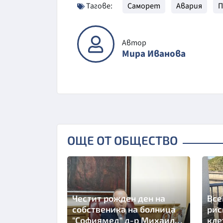
Тагове:
Саморет
Авария
П
Автор
Мира Иванова
ОЩЕ ОТ ОБЩЕСТВО
Честит рожден ден на
Все
собственика на болница
рис
"Софиямед" д-р Михаил
кле