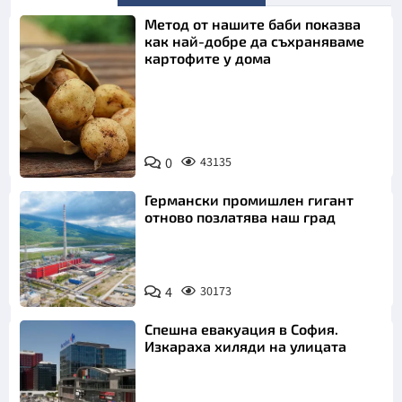
Метод от нашите баби показва
как най-добре да съхраняваме
картофите у дома
Снимка:
0
43135
Пиксабей
Германски промишлен гигант
отново позлатява наш град
4
30173
Спешна евакуация в София.
Изкараха хиляди на улицата