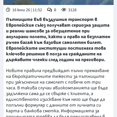
16 юни 26 | 11:52
0
3128
Пътниците във въздушния транспорт в
Европейския съюз получават сериозна защита
и реални шансове за обезщетение при
анулирани полети, както и право на безплатен
ръчен багаж към базовия самолетен билет.
Европейските институции постигнаха това
ключово решение в полза на гражданите на
държавите членки след години на преговори.
Новите правила предвиждат пълно премахване
на бюрократичните тежести за пътниците
при закъснение на самолет с повече от три
часа. В такива случаи авиокомпанията ще бъде
задължена сама да се свърже с клиента, а
единственото изискване към него ще бъде да
попълни формуляр с данните от личната си
карта и банкова сметка. Информацията за
процедурата трябва да бъде предоставена в