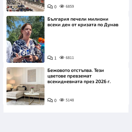
0
6859
България печели милиони
всеки ден от кризата по Дунав
1
6811
Снимка: БТА
Бежовото отстъпва. Тези
цветове превземат
всекидневната през 2026 г.
0
5148