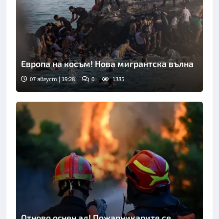
Европа на косъм! Нова мигрантска вълна
07 август | 19:28
0
1385
Снимка: Асошиейтед прес
Отново огнен ад! Пожарникарите се