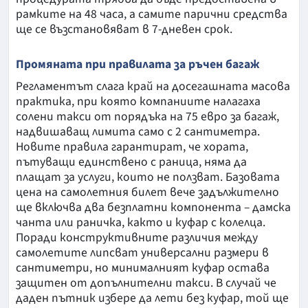
рамките на 48 часа, а самите парични средства
ще се възстановяват в 7-дневен срок.
Промяната при правилата за ръчен багаж
Регламентът слага край на досегашната масова
практика, при която компаниите налагаха
солени такси от порядъка на 75 евро за багаж,
надвишаващ лимита само с 2 сантиметра.
Новите правила гарантират, че хората,
пътуващи единствено с раница, няма да
плащат за услуги, които не ползват. Базовата
цена на самолетния билет вече задължително
ще включва два безплатни компонента – дамска
чанта или раничка, както и куфар с колелца.
Поради конструктивните различия между
самолетите липсват универсални размери в
сантиметри, но минималният куфар остава
защитен от допълнителни такси. В случай че
даден пътник избере да лети без куфар, той ще