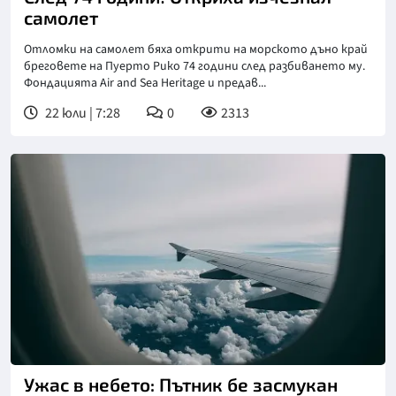
самолет
Отломки на самолет бяха открити на морското дъно край
бреговете на Пуерто Рико 74 години след разбиването му.
Фондацията Аir and Sea Heritage и предав...
22 юли | 7:28
0
2313
Ужас в небето: Пътник бе засмукан