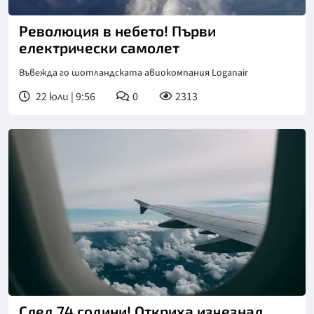
Революция в небето! Първи
електрически самолет
Въвежда го шотландската авиокомпания Loganair
22 юли | 9:56
0
2313
След 74 години! Откриха изчезнал