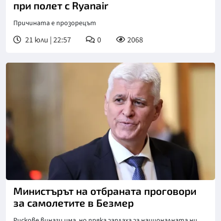
при полет с Ryanair
Причината е прозорецът
21 юли | 22:57
0
2068
Министърът на отбраната проговори
за самолетите в Безмер
Рискове винаги има, но пряка заплаха за националната ни