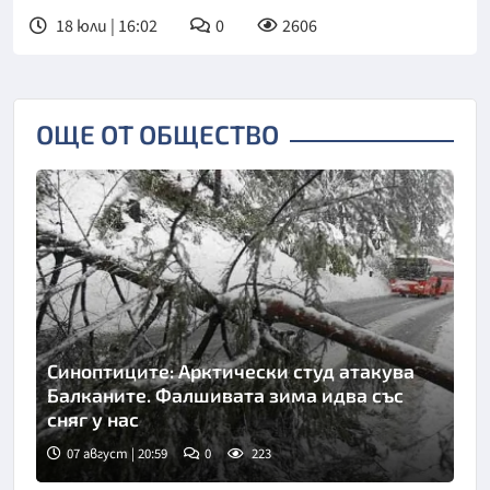
18 юли | 16:02
0
2606
ОЩЕ ОТ ОБЩЕСТВО
Синоптиците: Арктически студ атакува
Балканите. Фалшивата зима идва със
сняг у нас
07 август | 20:59
0
223