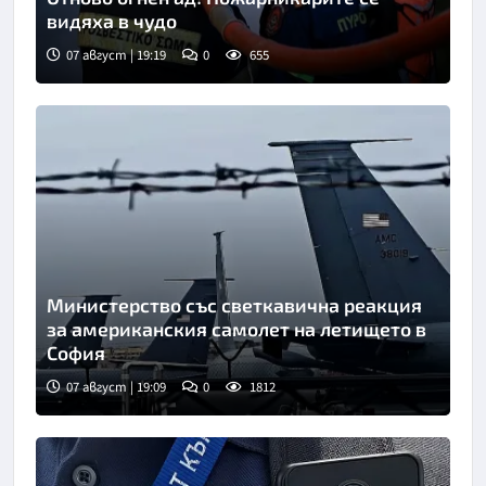
видяха в чудо
07 август | 19:19
0
655
Снимка: АП/БТА
Министерство със светкавична реакция
за американския самолет на летището в
София
07 август | 19:09
0
1812