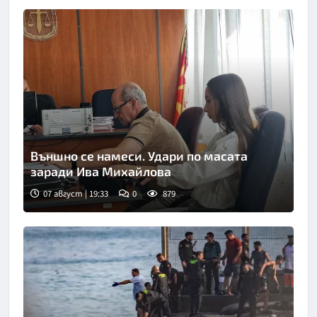
Външно се намеси. Удари по масата
заради Ива Михайлова
07 август | 19:33
0
879