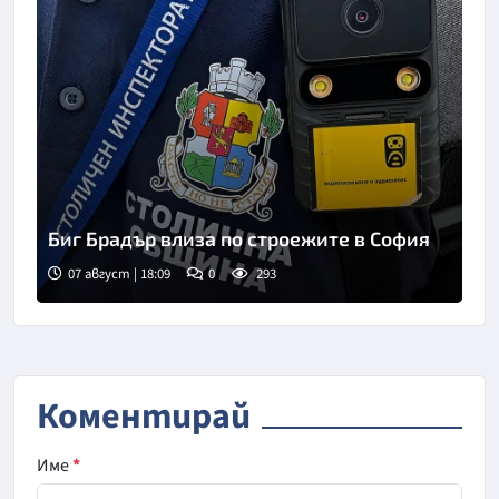
Биг Брадър влиза по строежите в София
07 август | 18:09
0
293
Снимка: БНТ
Коментирай
Име
*