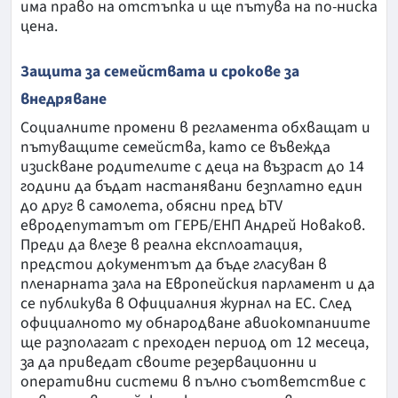
има право на отстъпка и ще пътува на по-ниска
цена.
Защита за семействата и срокове за
внедряване
Социалните промени в регламента обхващат и
пътуващите семейства, като се въвежда
изискване родителите с деца на възраст до 14
години да бъдат настанявани безплатно един
до друг в самолета, обясни пред bTV
евродепутатът от ГЕРБ/ЕНП Андрей Новаков.
Преди да влезе в реална експлоатация,
предстои документът да бъде гласуван в
пленарната зала на Европейския парламент и да
се публикува в Официалния журнал на ЕС. След
официалното му обнародване авиокомпаниите
ще разполагат с преходен период от 12 месеца,
за да приведат своите резервационни и
оперативни системи в пълно съответствие с