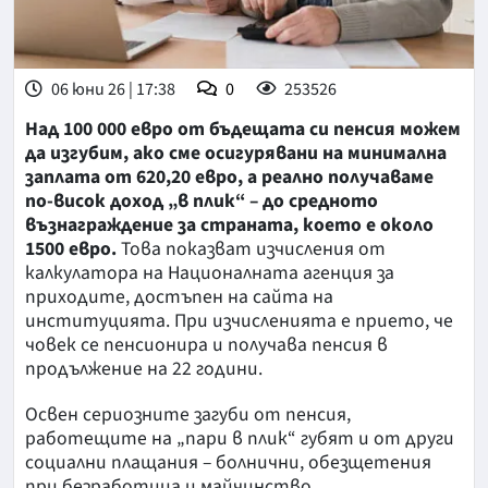
06 юни 26 | 17:38
0
253526
Над 100 000 евро от бъдещата си пенсия можем
да изгубим, ако сме осигурявани на минимална
заплата от 620,20 евро, а реално получаваме
по-висок доход „в плик“ – до средното
възнаграждение за страната, което е около
1500 евро.
Това показват изчисления от
калкулатора на Националната агенция за
приходите, достъпен на сайта на
институцията. При изчисленията е прието, че
човек се пенсионира и получава пенсия в
продължение на 22 години.
Освен сериозните загуби от пенсия,
работещите на „пари в плик“ губят и от други
социални плащания – болнични, обезщетения
при безработица и майчинство.