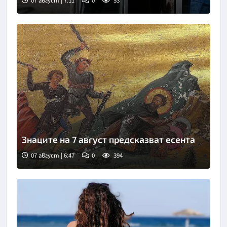
07 август | 7:11
0
53
Снимка: БТА
Знаците на 7 август предсказват есента
07 август | 6:47
0
394