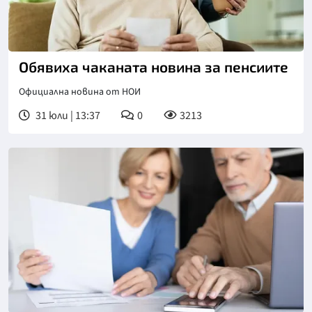
Обявиха чаканата новина за пенсиите
Официална новина от НОИ
31 юли | 13:37
0
3213