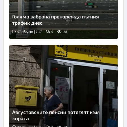
Голяма забрана пренарежда пътния
трафик днес
07 август | 7:17
0
58
Снимка: БТА
Августовските пенсии потеглят към
хората