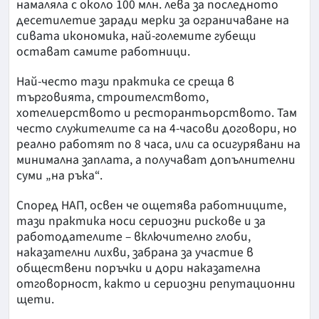
намаляла с около 100 млн. лева за последното
десетилетие заради мерки за ограничаване на
сивата икономика, най-големите губещи
остават самите работници.
Най-често тази практика се среща в
търговията, строителството,
хотелиерството и ресторантьорството. Там
често служителите са на 4-часови договори, но
реално работят по 8 часа, или са осигурявани на
минимална заплата, а получават допълнителни
суми „на ръка“.
Според НАП, освен че ощетява работниците,
тази практика носи сериозни рискове и за
работодателите – включително глоби,
наказателни лихви, забрана за участие в
обществени поръчки и дори наказателна
отговорност, както и сериозни репутационни
щети.