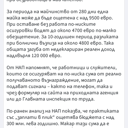
За периода на майчинство от 280 дни една
майка може да бъде ощетена с над 9500 евро.
При оставане без работа по-ниските
осигуровки водят до около 4700 евро по-малко
обезщетение. За 10-годишен период разликата
при болнични възлиза на около 4800 евро. Така
общата загуба от недеклариран реален доход
надхвърля 120 000 евро.
От НАП напомнят, че работници и служители,
които се осигуряват на по-ниска сума от реално
получаваното възнаграждение, могат да
подават сигнали – както на телефон, така и
чрез формуляр на сайта на приходната агенция
или до Главната инспекция по труда.
По-ранен анализ на НАП показва, че практиката
със „заплати в плик“ ощетява бюджета с над
300 млн. лева годишно. Макар тази сума да е