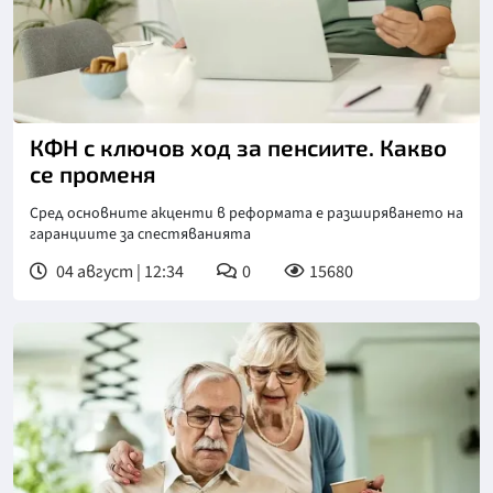
Снимка: Фрийпик
КФН с ключов ход за пенсиите. Какво
се променя
Сред основните акценти в реформата е разширяването на
гаранциите за спестяванията
04 август | 12:34
0
15680