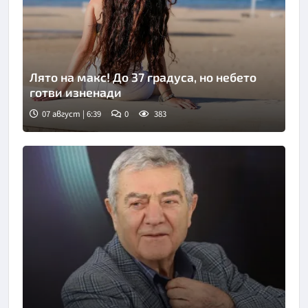
Лято на макс! До 37 градуса, но небето
готви изненади
07 август | 6:39
0
383