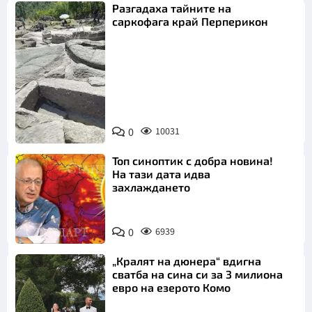
Разгадаха тайните на
саркофага край Перперикон
Снимка:
Bulgaria ON
0
10031
AIR
Топ синоптик с добра новина!
На тази дата идва
захлаждането
0
6939
„Кралят на дюнера“ вдигна
сватба на сина си за 3 милиона
евро на езерото Комо