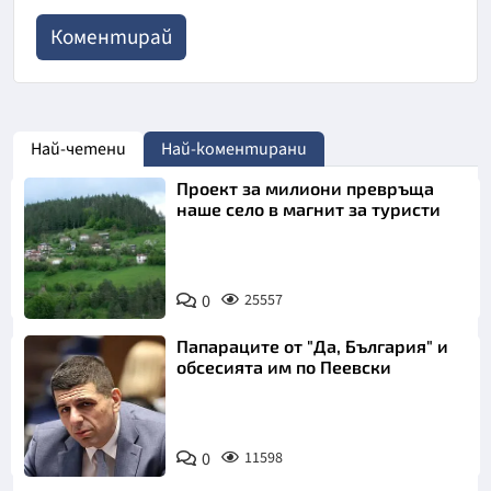
Най-четени
Най-коментирани
Проект за милиони превръща
наше село в магнит за туристи
0
25557
Папараците от "Да, България" и
обсесията им по Пеевски
0
11598