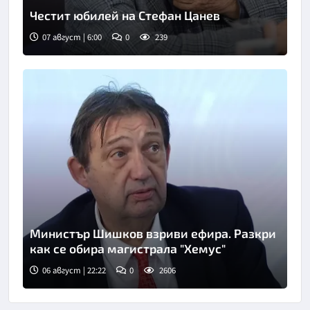
Честит юбилей на Стефан Цанев
07 август | 6:00
0
239
Снимка: БНР
Министър Шишков взриви ефира. Разкри
как се обира магистрала "Хемус"
06 август | 22:22
0
2606
Снимка: БТА