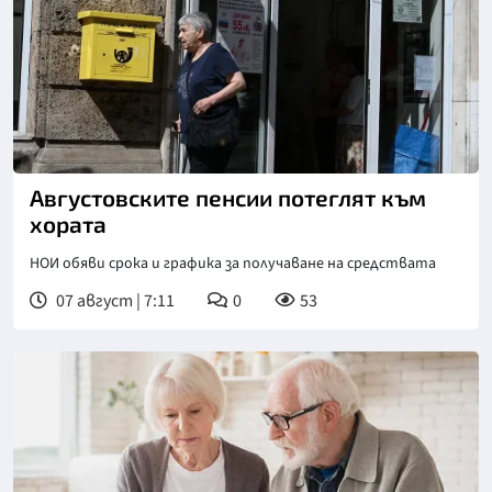
Снимка: БТА
Августовските пенсии потеглят към
хората
НОИ обяви срока и графика за получаване на средствата
07 август | 7:11
0
53