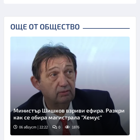
ОЩЕ ОТ ОБЩЕСТВО
Министър Шишков взриви ефира. Разкри
как се обира магистрала "Хемус"
06 август | 22:22
0
1876
Снимка: БТА