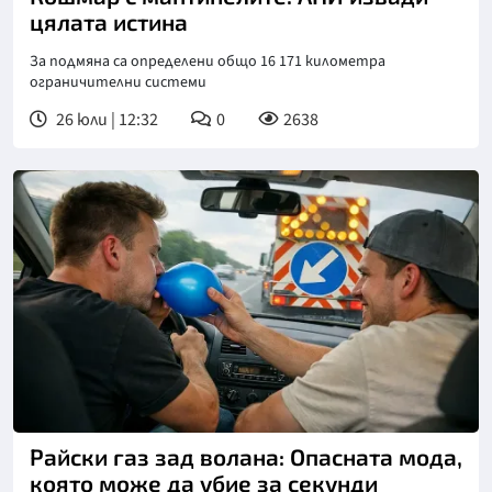
цялата истина
За подмяна са определени общо 16 171 километра
ограничителни системи
26 юли | 12:32
0
2638
Райски газ зад волана: Опасната мода,
която може да убие за секунди