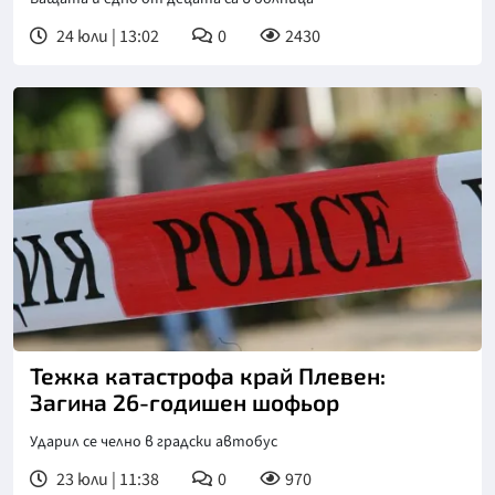
24 юли | 13:02
0
2430
Тежка катастрофа край Плевен:
Загина 26-годишен шофьор
Ударил се челно в градски автобус
23 юли | 11:38
0
970