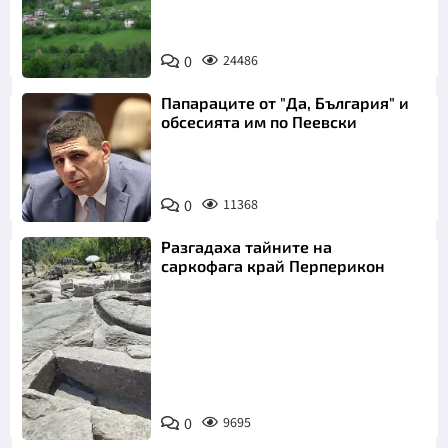
0
24486
Папараците от "Да, България" и
обсесията им по Пеевски
0
11368
Разгадаха тайните на
саркофага край Перперикон
Снимка:
Bulgaria ON
0
9695
AIR