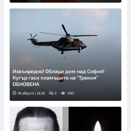
Извънредно! Облаци дим над София!
Кугър гаси пламъците на "Тракия"
ОБНОВЕНА
06 август | 18:30
0
1087
Снимка: БТА