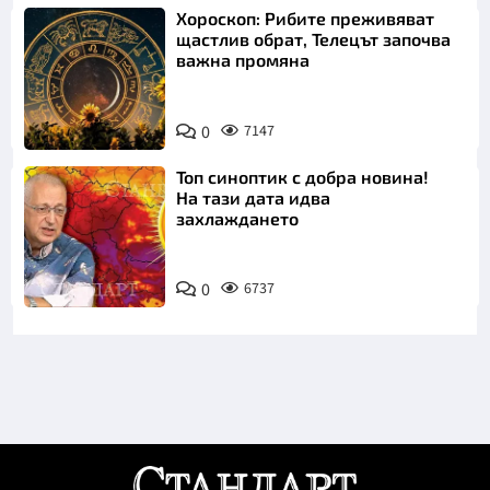
Хороскоп: Рибите преживяват
щастлив обрат, Телецът започва
важна промяна
0
7147
Топ синоптик с добра новина!
На тази дата идва
захлаждането
0
6737