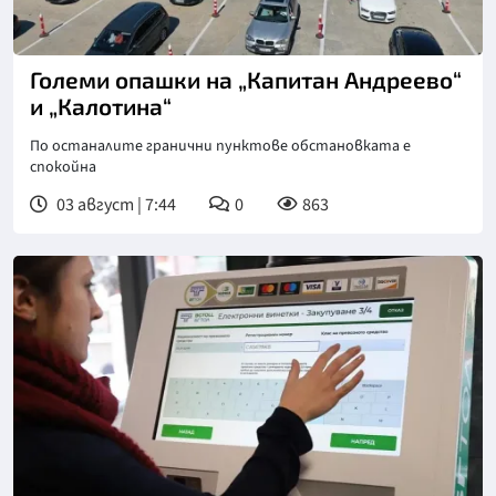
Големи опашки на „Капитан Андреево“
и „Калотина“
По останалите гранични пунктове обстановката е
спокойна
03 август | 7:44
0
863