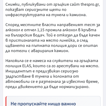
Снимки, публикувани от гръцкия сайт thespro.gr,
показват сериозните щети по
инфраструктурата на тунела и камиона.
Според местните власти направеният тест за
алкохол е отчел 1,15 промила алкохол в кръвта
на българския водач. Той е отказал да бъде качен
в пристигналата на място линейка, а след
идването на пътната полиция дори се опитал
да потегли с авариралия камион.
Наложила се е намеса на служители на гръцката
полиция ELAS, които са го арестували на място.
Инцидентът е предизвикал сериозно
задръстване в тунела и колоната от
автомобили се е разтегнала за известно време,
преди движението да бъде нормализирано.
Не пропускайте нищо важно