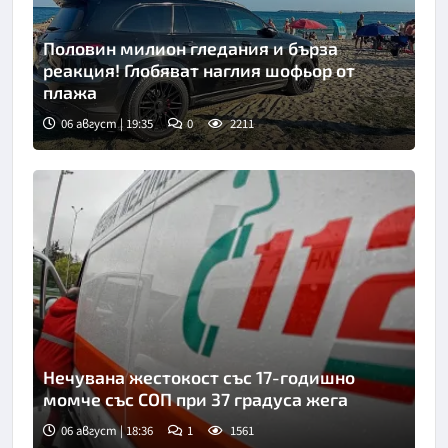
Половин милион гледания и бърза
реакция! Глобяват наглия шофьор от
плажа
06 август | 19:35
0
2211
Нечувана жестокост със 17-годишно
момче със СОП при 37 градуса жега
06 август | 18:36
1
1561