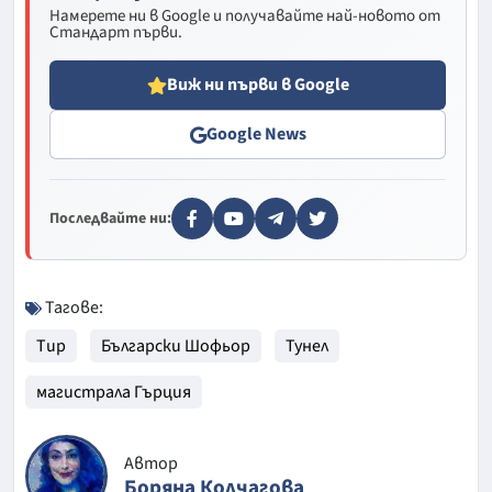
Намерете ни в Google и получавайте най-новото от
Стандарт първи.
Виж ни първи в Google
Google News
Последвайте ни:
Тагове:
Тир
Български Шофьор
Тунел
магистрала Гърция
Автор
Боряна Колчагова