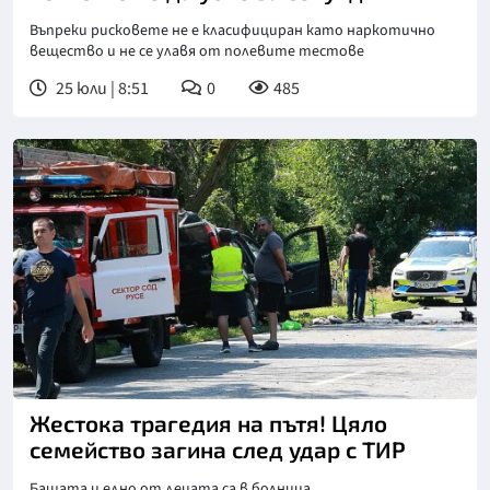
Въпреки рисковете не е класифициран като наркотично
вещество и не се улавя от полевите тестове
25 юли | 8:51
0
485
Жестока трагедия на пътя! Цяло
семейство загина след удар с ТИР
Бащата и едно от децата са в болница