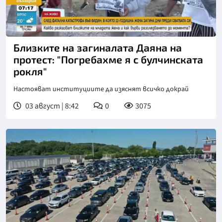
Близките на загиналата Даяна на
протест: "Погребахме я с булчинската
рокля"
Настояват институциите да изяснят всичко докрай
03 август | 8:42
0
3075