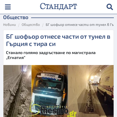
Общество
Новини
Общество
БГ шофьор отнесе части от тунел в Гърц
БГ шофьор отнесе части от тунел в
Гърция с тира си
Станало голямо задръстване по магистрала
„Егнатия“