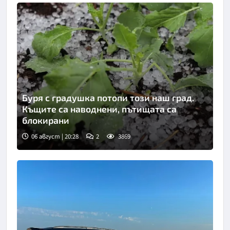
Буря с градушка потопи този наш град.
Къщите са наводнени, пътищата са
блокирани
06 август | 20:28
2
3869