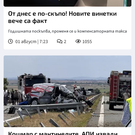
От днес е по-скъпо! Новите винетки
вече са факт
Годишната поскъпва, променя се и компенсаторната такса
01 август | 7:23
2
1055
Кошмар с мантинелите. АПИ извади