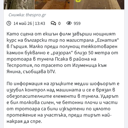
Снимка: thespro.gr
14 май 26 | 13:43
0
959
Като сцена от екшън филм завърши нощният
курс на български тир по магистрала „Егнатия“
в Гърция. Малко преди полунощ тежкотоварен
камион буквално е „разорал“ близо 50 метра от
тротоара в тунела Псака в района на
Теспротия, по трасето от Игуменица към
Янина, съобщава bTV.
По информация на гръцките медии шофьорът е
изгубил контрол над машината и се е врязал в
обезопасителните елементи в тунела. Ударът
е бил толкова силен, че бетонни плочи и части
от тротоара са били изкъртени по цялото
протежение на участъка, преди тирът най-
накрая да спре.