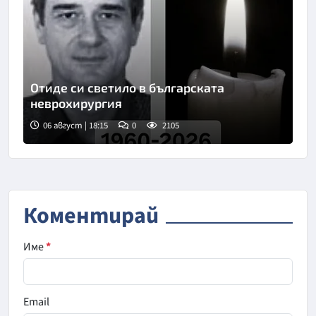
Отиде си светило в българската
неврохирургия
06 август | 18:15
0
2105
Коментирай
Име
*
Email