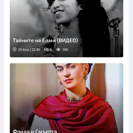
Тайните на Ейми (ВИДЕО)
25 юли | 22:45
0
996
Фрида и Смъртта