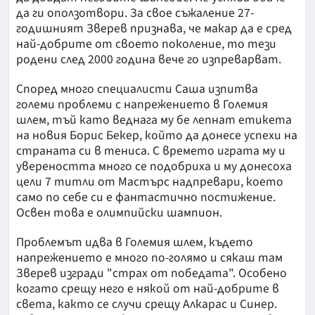
да ги оползотвори. За свое съжаление 27-
годишният Зверев признава, че макар да е сред
най-добрите от своето поколение, то тези
родени след 2000 година вече го изпреварват.
Според много специалисти Саша изпитва
големи проблеми с напрежението в Големия
шлем, тъй като веднага му бе лепнат етикета
на новия Борис Бекер, който да донесе успехи на
страната си в тениса. С времето играта му и
увереността много се подобриха и му донесоха
цели 7 титли от Мастърс надпревари, което
само по себе си е фантастично постижение.
Освен това е олимпийски шампион.
Проблемът идва в Големия шлем, където
напрежението е много по-голямо и сякаш там
Зверев изгради "страх от победата". Особено
когато срещу него е някой от най-добрите в
света, както се случи срещу Алкарас и Синер.