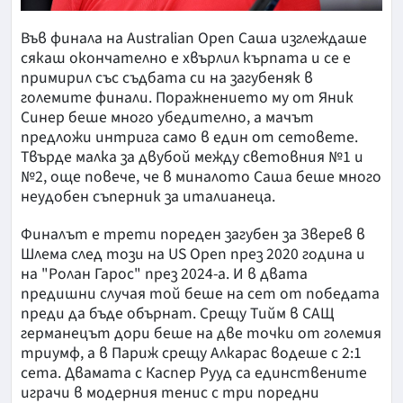
Във финала на Australian Open Саша изглеждаше
сякаш окончателно е хвърлил кърпата и се е
примирил със съдбата си на загубеняк в
големите финали. Поражнението му от Яник
Синер беше много убедително, а мачът
предложи интрига само в един от сетовете.
Твърде малка за двубой между световния №1 и
№2, още повече, че в миналото Саша беше много
неудобен съперник за италианеца.
Финалът е трети пореден загубен за Зверев в
Шлема след този на US Open през 2020 година и
на "Ролан Гарос" през 2024-а. И в двата
предишни случая той беше на сет от победата
преди да бъде обърнат. Срещу Тийм в САЩ
германецът дори беше на две точки от големия
триумф, а в Париж срещу Алкарас водеше с 2:1
сета. Двамата с Каспер Рууд са единствените
играчи в модерния тенис с три поредни