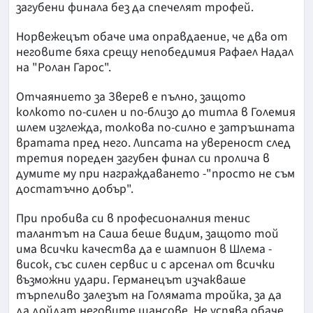
загубени финала без да спечелят трофей.
Норвежецът обаче има оправдаение, че два от
неговите бяха срещу непобедимия Рафаел Надал
на "Ролан Гарос".
Отчаянието за Зверев е пълно, защото
колкото по-силен и по-близо до титла в Големия
шлем изглежда, толкова по-силно е затръшната
вратата пред него. Липсата на увереност след
третия пореден загубен финал си пролича в
думите му при награждаването -"просто не съм
достатъчно добър".
При пробива си в професионалния тенис
талантът на Саша беше видим, защото той
има всички качества да е шампион в Шлема -
висок, със силен сервис и с арсенал от всички
възможни удари. Германецът изчакваше
търпеливо залезът на Голямата тройка, за да
да дойдат неговите шансове. Не успява обаче