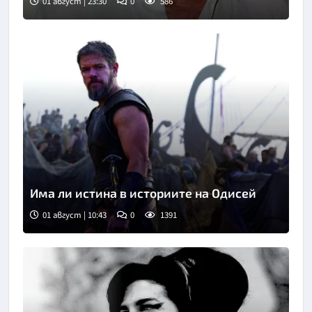
01 август | 23:30
0
586
Има ли истина в историите на Одисей
01 август | 10:43
0
1391