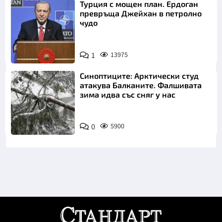
Турция с мощен план. Ердоган
превръща Джейхан в петролно
чудо
1
13975
Синоптиците: Арктически студ
атакува Балканите. Фалшивата
зима идва със сняг у нас
0
5900