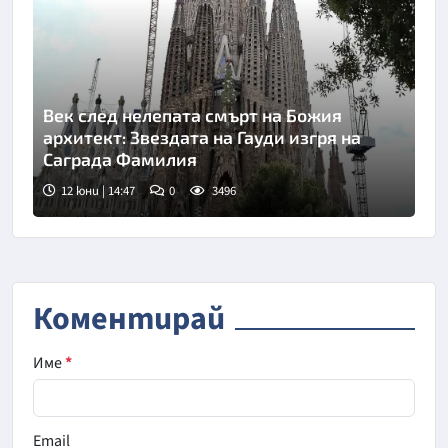
Век след нелепата смърт на Божия
архитект: Звездата на Гауди изгря на
Саграда Фамилия
12 юни | 14:47
0
3496
Коментирай
Име
*
Email