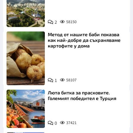
2
58150
Метод от нашите баби показва
как най-добре да съхраняваме
картофите у дома
Снимка:
1
58107
Пиксабей
Люта битка за прасковите.
Големият победител е Турция
0
37421