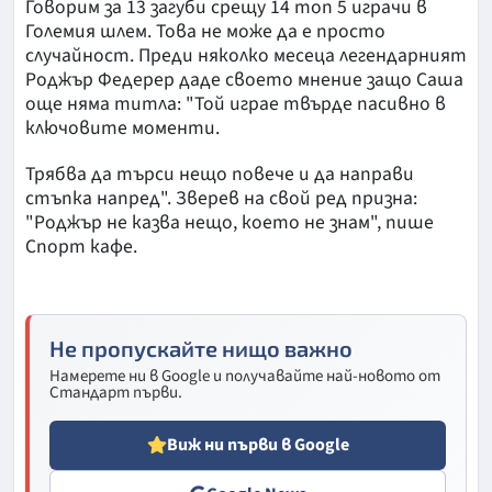
Говорим за 13 загуби срещу 14 топ 5 играчи в
Големия шлем. Това не може да е просто
случайност. Преди няколко месеца легендарният
Роджър Федерер даде своето мнение защо Саша
още няма титла: "Той играе твърде пасивно в
ключовите моменти.
Трябва да търси нещо повече и да направи
стъпка напред". Зверев на свой ред призна:
"Роджър не казва нещо, което не знам", пише
Спорт кафе.
Не пропускайте нищо важно
Намерете ни в Google и получавайте най-новото от
Стандарт първи.
Виж ни първи в Google