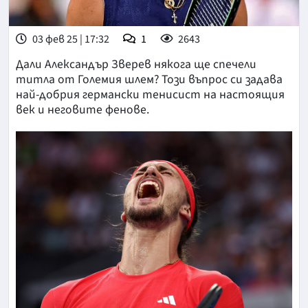
03 фев 25 | 17:32
1
2643
Дали Александър Зверев някога ще спечели
титла от Големия шлем? Този въпрос си задава
най-добрия германски тенисист на настоящия
век и неговите фенове.