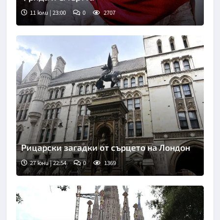
11 юли | 23:00
0
2707
Рицарски загадки от сърцето на Лондон
27 юни | 22:54
0
1369