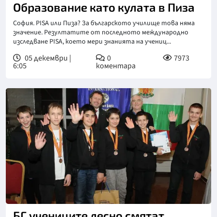
Образование като кулата в Пиза
София. PISA или Пиза? За българското училище това няма
значение. Резултатите от последното международно
изследване PISA, което мери знанията на учениц...
05 декември |
0
7973
6:05
коментара
БГ учениците лесно смятат,