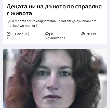
Децата ни на дъното по справяне
с живота
Една трета от българчетата не могат да стигнат от
точка А до точка B
01 април |
0
20339
18:06
коментара