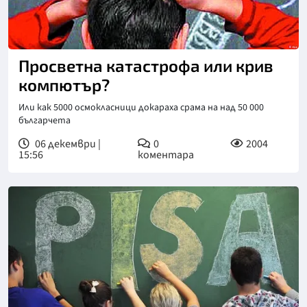
Просветна катастрофа или крив
компютър?
Или как 5000 осмокласници докараха срама на над 50 000
българчета
06 декември |
0
2004
15:56
коментара