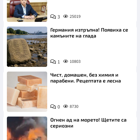
3
25019
Германия изтръпна! Появиха се
камъните на глада
1
10803
Чист, домашен, без химия и
парабени. Рецептата е лесна
0
8730
Огнен ад на морето! Щетите са
сериозни