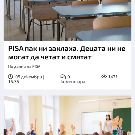
PISA пак ни заклаха. Децата ни не
могат да четат и смятат
По данни на PISA
05 декември |
0
1471
15:35
коментара