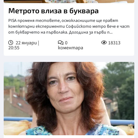
Метрото влиза в буквара
PISA променя тестовете, осмокласниците ще правят
компютърни експерименти Софийското метро вече е част
от букварчето на първолака. Догодина за първи п...
22 януари |
0
18313
20:55
коментара