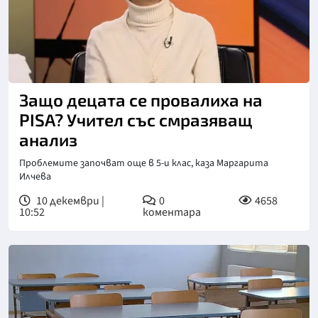
Защо децата се провалиха на
PISA? Учител със смразяващ
анализ
Проблемите започват още в 5-и клас, каза Маргарита
Илчева
10 декември |
0
4658
10:52
коментара