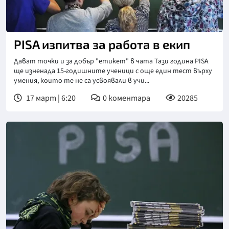
PISA изпитва за работа в екип
Дават точки и за добър "етикет" в чата Тази година PISA
ще изненада 15-годишните ученици с още един тест върху
умения, които те не са усвоявали в учи...
17 март | 6:20
0
коментара
20285