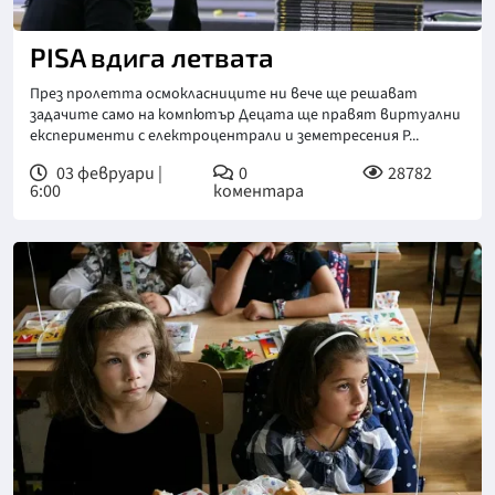
PISA вдига летвата
През пролетта осмокласниците ни вече ще решават
задачите само на компютър Децата ще правят виртуални
експерименти с електроцентрали и земетресения P...
03 февруари |
0
28782
6:00
коментара