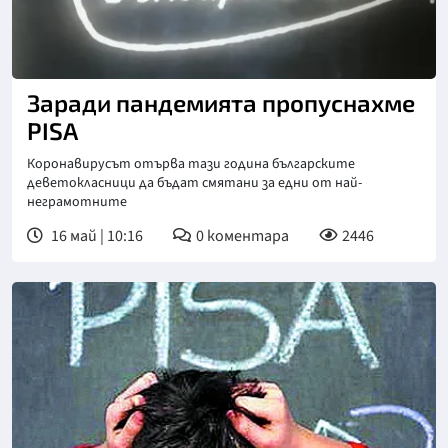
Заради пандемията пропуснахме
PISA
Коронавирусът отърва тази година българските
деветокласници да бъдат смятани за едни от най-
неграмотните
16 май | 10:16
0
коментара
2446