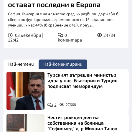
остават последни в Европа
София. България е на 47 място сред 65 развити държави в
света по функционална грамотност на 15-годишните
ученици. У нас 44% (в сравнение с 41% през 2...
03 декември |
0
24784
12:42
коментара
Най-четени
Най-коментирани
Турският вътрешен министър
идва у нас. България и Турция
подписват меморандум
2
27668
Честит рожден ден на
собственика на болница
"Софиямед" д-р Михаил Тиков