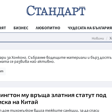
ВЯТ
БИЗНЕС
ЛЮБОПИТНО
ЧУДЕСАТА НА БЪЛГАРИЯ
РЕГИОНАЛНИ
Х
Новини
ВЕСТНИК СТА
МЛАДЕЖКА АК
тари за Хонконг. Събрахме водещите материали и бърз дост
мата се развива най-активно.
ЗДРАВЕ
ят
ОБРАЗОВАНИ
МОЯТ ГРАД
ТЕХНОЛОГИИ
ингтон му връща златния статут под
иска на Китай
ДА!НА БЪЛГАР
 дом тихомълком вдига тежките санкции, за да спаси
ДА! НА БЪЛГ