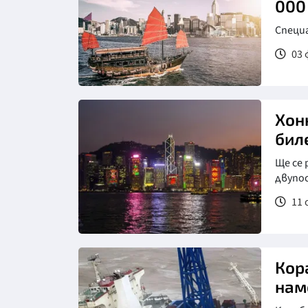
000
Специа
03 
Хон
бил
Щe ce
двyпo
11 
Кор
нам