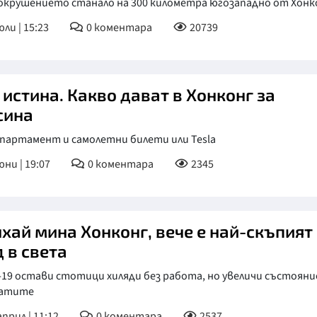
окрушението станало на 300 километра югозападно от Хонк
юли | 15:23
0
коментара
20739
 истина. Какво дават в Хонконг за
сина
апартамент и самолетни билети или Tesla
юни | 19:07
0
коментара
2345
хай мина Хонконг, вече е най-скъпият
 в света
-19 остави стотици хиляди без работа, но увеличи състоян
гатите
април | 11:12
0
коментара
2537