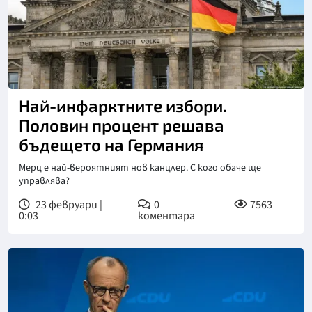
Най-инфарктните избори.
Половин процент решава
бъдещето на Германия
Мерц е най-вероятният нов канцлер. С кого обаче ще
управлява?
23 февруари |
0
7563
0:03
коментара