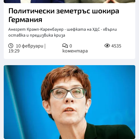
Политически земетръс шокира
Германия
Анегрет Крамп-Каренбауер - шефката на ХДС - хвърли
оставка и предизвика криза
10 февруари |
0
4535
19:29
коментара