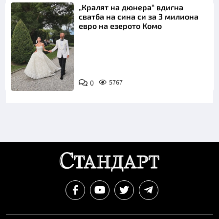
„Кралят на дюнера“ вдигна
сватба на сина си за 3 милиона
евро на езерото Комо
Снимка:
0
5767
Инстаграм