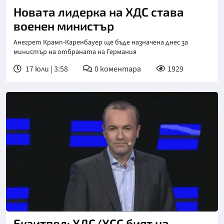
Новата лидерка на ХДС става
военен министър
Анегрет Крамп-Каренбауер ще бъде назначена днес за
министър на отбраната на Германия
17 юли | 3:58
0
коментара
1929
Екзитпол: ХДС/ХСС бият на