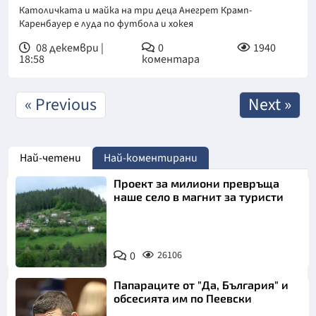
Католичката и майка на три деца Анегрет Крамп-
Каренбауер е луда по футбола и хокея
08 декември |
0
1940
18:58
коментара
« Previous
Next »
Най-четени
Най-коментирани
Проект за милиони превръща
наше село в магнит за туристи
0
26106
Папараците от "Да, България" и
обсесията им по Пеевски