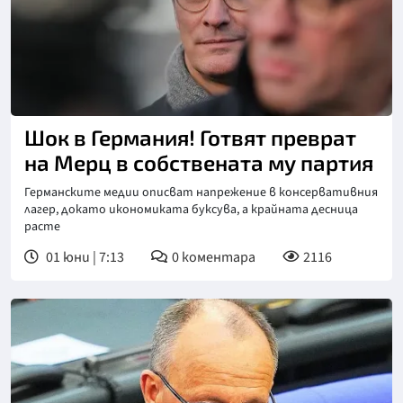
Снимка: ДПА
Шок в Германия! Готвят преврат
на Мерц в собствената му партия
Германските медии описват напрежение в консервативния
лагер, докато икономиката буксува, а крайната десница
расте
01 юни | 7:13
0
коментара
2116