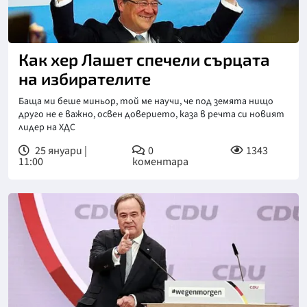
Как хер Лашет спечели сърцата
на избирателите
Баща ми беше миньор, той ме научи, че под земята нищо
друго не е важно, освен доверието, каза в речта си новият
лидер на ХДС
25 януари |
0
1343
11:00
коментара