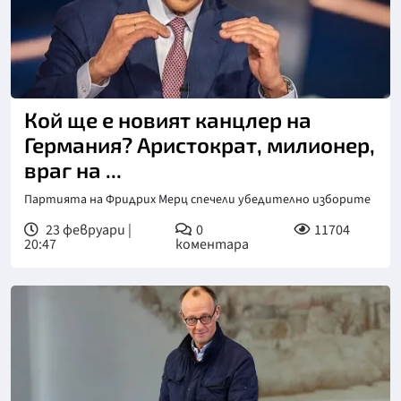
Кой ще е новият канцлер на
Германия? Аристократ, милионер,
враг на ...
Партията на Фридрих Мерц спечели убедително изборите
23 февруари |
0
11704
20:47
коментара