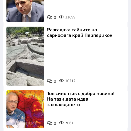
0
11699
Разгадаха тайните на
саркофага край Перперикон
Снимка:
Bulgaria ON
0
10212
AIR
Топ синоптик с добра новина!
На тази дата идва
захлаждането
0
7067