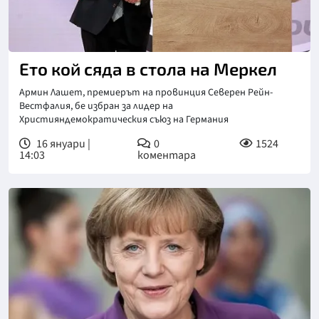
Ето кой сяда в стола на Меркел
Армин Лашет, премиерът на провинция Северен Рейн-
Вестфалия, бе избран за лидер на
Християндемократическия съюз на Германия
16 януари |
0
1524
14:03
коментара