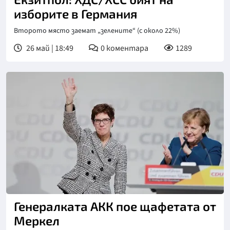
изборите в Германия
Второто място заемат „зелените“ (с около 22%)
26 май | 18:49
0
коментара
1289
Генералката АКК пое щафетата от
Меркел