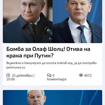
Бомба за Олаф Шолц! Отива на
крака при Путин?
Възможно е канцлерът да опита такъв ход, за да пооправи
рейтинга си
22 декември |
0
4072
10:08
коментара