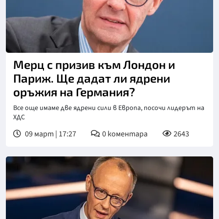
Снимка: ДПА
Мерц с призив към Лондон и
Париж. Ще дадат ли ядрени
оръжия на Германия?
Все още имаме две ядрени сили в Европа, посочи лидерът на
ХДС
09 март | 17:27
0
коментара
2643