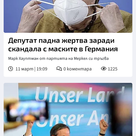
Депутат падна жертва заради
скандала с маските в Германия
Марк Хауптман от партията на Меркел си тръгва
11 март | 19:09
0
коментара
1225