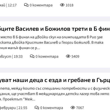
май | 12:17
0
коментара
1018
бците Василев и Божилов трети в Б фи
място в Б финал на двойки скул на олимпиадата в Рио зае
ската двойка Кристиян Василев и Георги Божилов. В така
ния малък финал се р...
август | 19:33
0
коментара
5409
уват наши деца с езда и гребане в Гър
апета, между които със специални потребности и с физическ
дания, ще участват в международен детски лагер това лято
. Проектът "Меж...
февруари | 21:55
0
коментара
7067