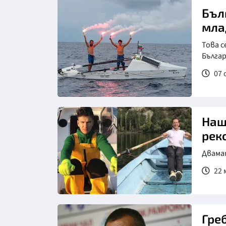
Бъл
мла
Това с
Бълга
07 
Наш
рек
Двама
22 
Гре