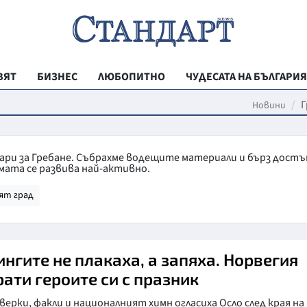
ВЯТ
БИЗНЕС
ЛЮБОПИТНО
ЧУДЕСАТА НА БЪЛГАРИЯ
РЕГИОНАЛНИ
Г
Новини
ВЕСТНИК СТА
МЛАДЕЖКА АК
тари за Гребане. Събрахме водещите материали и бърз достъ
мата се развива най-активно.
ЗДРАВЕ
ят град
ОБРАЗОВАНИ
МОЯТ ГРАД
ТЕХНОЛОГИИ
ингите не плакаха, а запяха. Норвегия
рати героите си с празник
ДА!НА БЪЛГАР
ерки, факли и националният химн огласиха Осло след края на
ДА! НА БЪЛГ