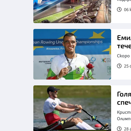
06 
Еми
теч
Скоро 
25 
Гол
спе
Кристи
Олимпи
28 