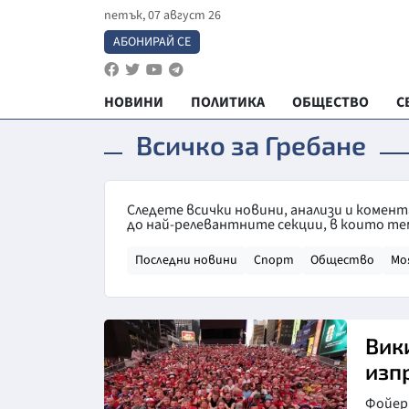
петък, 07 август 26
АБОНИРАЙ СЕ
НОВИНИ
ПОЛИТИКА
ОБЩЕСТВО
С
Всичко за Гребане
Следете всички новини, анализи и комен
до най-релевантните секции, в които те
Последни новини
Спорт
Общество
Мо
Вик
изп
Фойерв