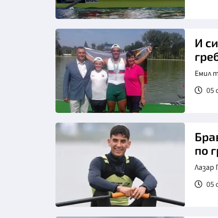
И с
гре
Емил 
05 
Бра
по 
Лазар
05 