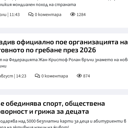
еликия мондиален поход на страната
КУЛТУРА
юли | 11:43
0
коментара
1284
ПРАВОСЪДИЕ
КРИМИ
вдив официално пое организацията на
КИБЕРЗАЩИТ
товното по гребане през 2026
ВЯРА
 на Федерацията Жан-Кристоф Ролан връчи знамето на но
ОБЯВИ
ини
ВОЙНАТА В У
август | 14:23
0
коментара
874
ВРЕМЕТО
se обединява спорт, обществена
оворност и грижа за децата
подарява над 5000 безплатни карти за деца и абитуриенти в
епа на активния начин на живот!