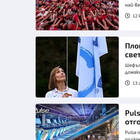
най-в
12 
Снимка: Анадолска агенция
Пло
све
Шефът
домак
13 
Pul
отг
Pulse 
подкр