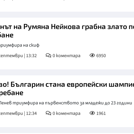
инът на Румяна Нейкова грабна злато п
бане
триумфира на скиф
септември | 13:32
0
коментара
6950
во! Българин стана европейски шампи
гребане
 Пенев триумфира на първенството за младежи до 23 години
септември | 12:34
0
коментара
1961