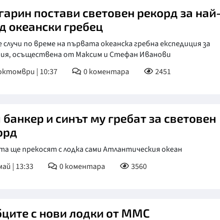
гарин постави световен рекорд за най
д океански гребец
е случи по време на първата океанска гребна експедиция за
рия, осъществена от Максим и Стефан Иванови
октомври | 10:37
0
коментара
2451
 банкер и синът му гребат за световен
орд
та ще прекосят с лодка сами Атлантическия океан
май | 13:33
0
коментара
3560
бците с нови лодки от ММС