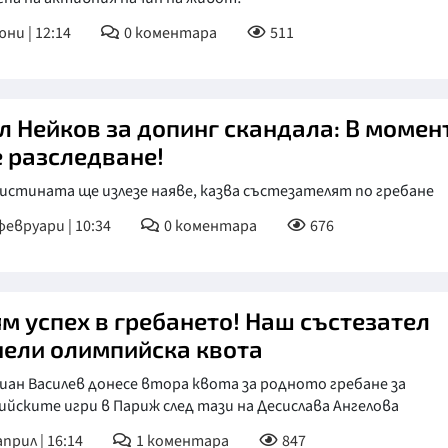
юни | 12:14
0
коментара
511
л Нейков за допинг скандала: В момен
е разследване!
истината ще излезе наяве, казва състезателят по гребане
февруари | 10:34
0
коментара
676
ям успех в гребането! Наш състезател
чели олимпийска квота
ан Василев донесе втора квота за родното гребане за
йските игри в Париж след тази на Десислава Ангелова
април | 16:14
1
коментара
847