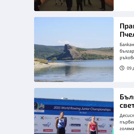
Пра
Пче
Балка
бългa
ръков
09 
Бъл
све
Десисл
първен
голяма