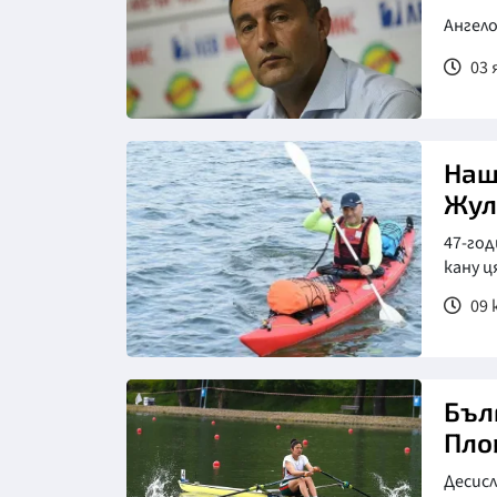
Ангело
03 
Наш
Жул
47-го
кану ц
09 
Бъл
Пло
Десисл