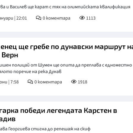
ва и Василев ще карат с тях на олимпийската квалификация
януари | 22:01
0
коментара
1113
енец ще гребе по дунавски маршрут н
 Верн
дишен полицай от Шумен ще опита да преплава с едноместно
ялото поречие на река Дунав
юни | 7:58
0
коментара
1918
гарка победи легендата Карстен в
вдив
ава Георгиева стигна до репешаж на скиф