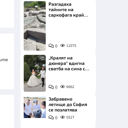
Разгадаха
тайните на
саркофага край
Перперикон
Снимка:
Bulgaria
НИЦИ
ON
0
11075
AIR
„Кралят на
вите
дюнера“ вдигна
сватба на сина си
КРАЙНА
за 3 милиона
евро на езерото
Снимка:
Комо
0
6662
Инстаграм
Забравено
летище до София
се позлатява
0
5527