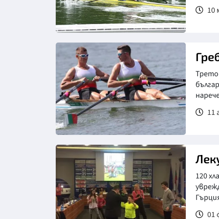
10 
Гре
Трето 
българ
нарече
11 
Лек
120 хл
увреж
Гърция
01 