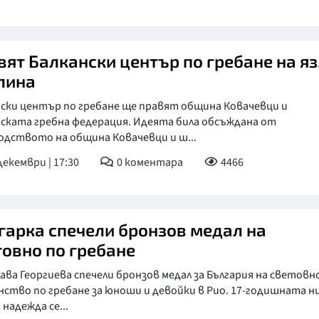
вят Балкански център по гребане на яз
лина
нски център по гребане ще правят община Ковачевци и
рската гребна федерация. Идеята била обсъждана от
одството на община Ковачевци и ш...
декември | 17:30
0
коментара
4466
гарка спечели бронзов медал на
товно по гребане
ава Георгиева спечели бронзов медал за България на светов
ство по гребане за юноши и девойки в Рио. 17-годишната н
 надежда се...