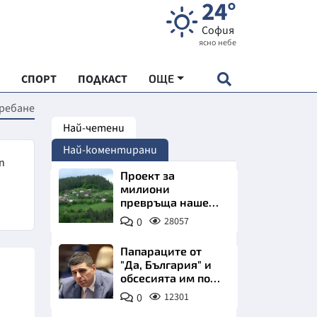
24°
София
ясно небе
СПОРТ
ПОДКАСТ
ОЩЕ
ребане
Най-четени
НДАРТ
Най-коментирани
АДЕМИЯ "ЧУДЕСАТА НА БЪЛГАРИЯ"
п
Проект за
милиони
превръща наше
Е
село в магнит за
0
28057
туристи
Папараците от
"Да, България" и
обсесията им по
СКАТА ХРАНА
Пеевски
0
12301
АРСКАТА ИКОНОМИКА