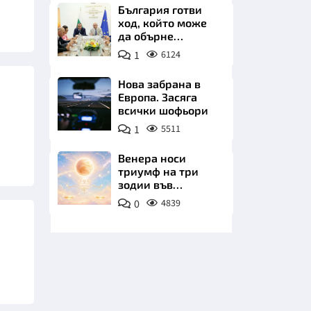
плажа
България готви
ход, който може
да обърне
туристическия
1
6124
сезон
Нова забрана в
Европа. Засяга
НИЦИ
всички шофьори
1
5511
Венера носи
триумф на три
КРАЙНА
зодии във
всичките им
0
4839
начинания до дни