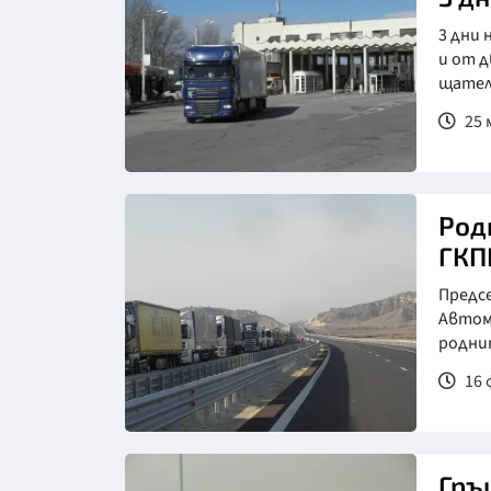
3 дни 
и от 
щателн
25 
Род
ГКП
Предс
Автом
роднит
16 
Гръ