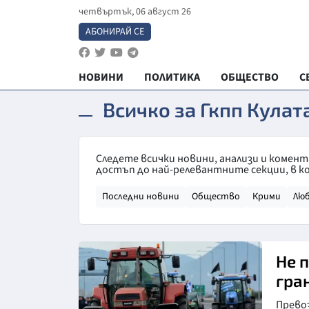
четвъртък, 06 август 26
АБОНИРАЙ СЕ
НОВИНИ
ПОЛИТИКА
ОБЩЕСТВО
С
Всичко за Гкпп Кулат
Следете всички новини, анализи и комент
достъп до най-релевантните секции, в к
Последни новини
Общество
Крими
Лю
Не 
гра
Прево