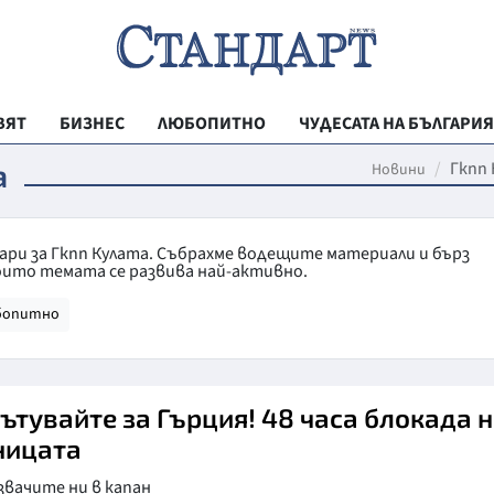
ВЯТ
БИЗНЕС
ЛЮБОПИТНО
ЧУДЕСАТА НА БЪЛГАРИЯ
РЕГИОНАЛНИ
а
Гкпп
Новини
ВЕСТНИК СТА
МЛАДЕЖКА АК
ари за Гкпп Кулата. Събрахме водещите материали и бърз
оито темата се развива най-активно.
ЗДРАВЕ
бопитно
ОБРАЗОВАНИ
МОЯТ ГРАД
ТЕХНОЛОГИИ
пътувайте за Гърция! 48 часа блокада 
ницата
ДА!НА БЪЛГАР
звачите ни в капан
ДА! НА БЪЛГ