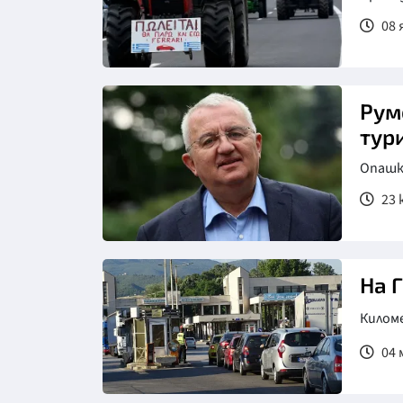
08 
Рум
тур
Опашк
23 
На 
Килом
04 