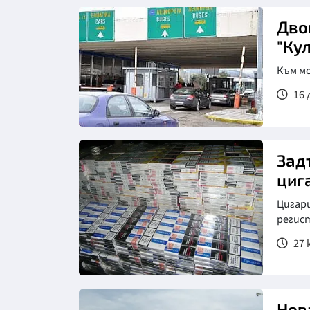
Дво
"Ку
Към м
16 
Зад
циг
Цигари
регис
27 ю
Нов