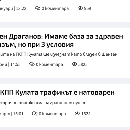
януари | 13:22
0
коментара
959
КУЛТУРА
ПРАВОСЪДИЕ
КРИМИ
ен Драганов: Имаме база за здравен
КИБЕРЗАЩИТ
изъм, но при 3 условия
ВЯРА
ите на ГКПП Кулата ще изчезнат като влезем в Шенген
ОБЯВИ
юни | 14:55
0
коментара
5825
ВОЙНАТА В У
ВРЕМЕТО
ГКПП Кулата трафикът е натоварен
етрични опашки има на граничния пункт
март | 16:01
0
коментара
1524