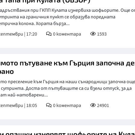
задръствания при ГКПП Кулата изнервиха шофьорите. Още 
утринта на граничния пункт се образува поредната
трична колона. Хората бърза...
септември | 17:20
0
коментара
1593
ямото пътуване към Гърция започна де
рано
то преселение към Гърция на наши сънародници започна още
сутринта. Доста от пътуващите са си взели отпуск, за да
ат най-натоварени...
септември | 18:05
0
коментара
24901
ни опашки изнервят шофьорите на Кул