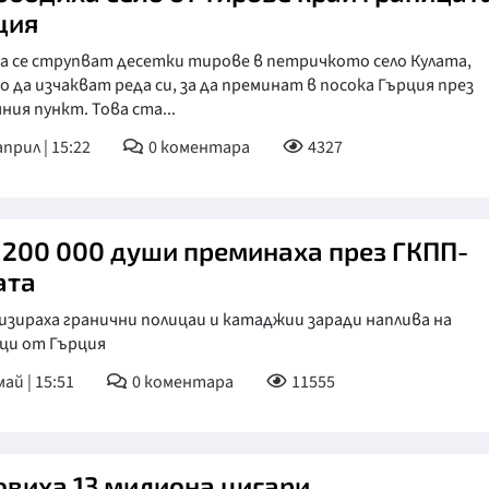
ция
а се струпват десетки тирове в петричкото село Кулата,
 да изчакват реда си, за да преминат в посока Гърция през
ния пункт. Това ста...
април | 15:22
0
коментара
4327
 200 000 души преминаха през ГКПП-
ата
зираха гранични полицаи и катаджии заради наплива на
ци от Гърция
май | 15:51
0
коментара
11555
овиха 13 милиона цигари