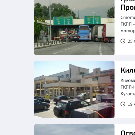
Про
Стотиц
ГКПП –
мотор
25 
Кил
Киломе
ГКПП-К
Кулата
19 м
Осв