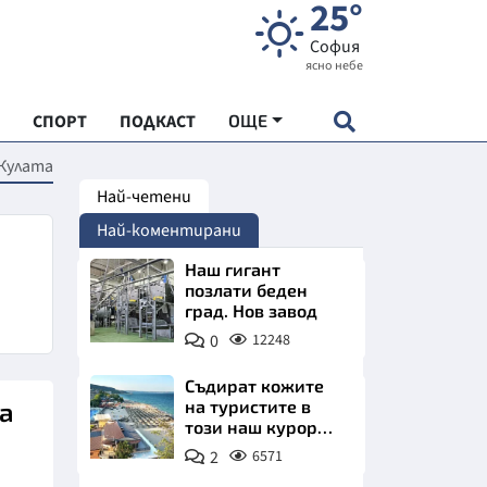
25°
София
ясно небе
СПОРТ
ПОДКАСТ
ОЩЕ
 Кулата
Най-четени
НДАРТ
Най-коментирани
АДЕМИЯ "ЧУДЕСАТА НА БЪЛГАРИЯ"
Наш гигант
позлати беден
град. Нов завод
Е
0
12248
Съдират кожите
на
на туристите в
този наш курорт.
СКАТА ХРАНА
Шокираща
2
6571
сметка за обяд на
АРСКАТА ИКОНОМИКА