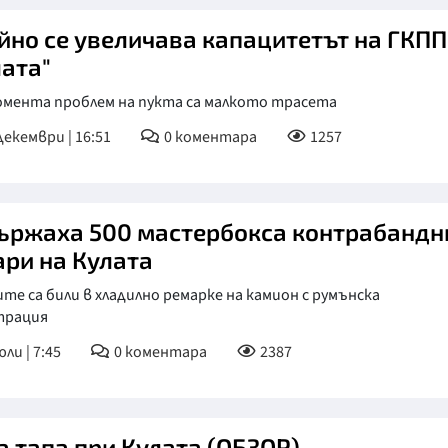
йно се увеличава капацитетът на ГКПП
лата"
омента проблем на пукта са малкото трасета
декември | 16:51
0
коментара
1257
ържаха 500 мастербокса контрабандн
ари на Кулата
те са били в хладилно ремарке на камион с румънска
трация
ли | 7:45
0
коментара
2387
а тапа при Кулата (ОБЗОР)