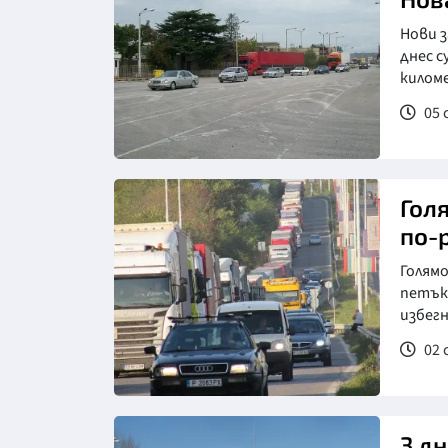
Нови 
днес с
киломе
05 
Гол
по-
Голямо
петък 
избегн
02 
3 д