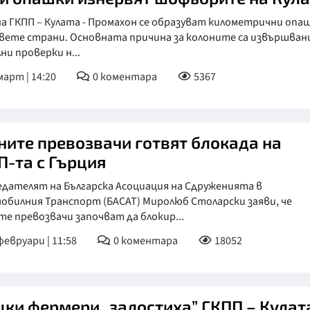
на ГКПП – Кулата - Промахон се образуват километрични опа
двете страни. Основната причина за колоните са извършва
и проверки н...
март | 14:20
0
коментара
5367
ните превозвачи готвят блокада на
П-та с Гърция
едателят на Българска Асоциация на Сдруженията в
обилния Транспорт (БАСАТ) Миролюб Столарски заяви, че
е превозвачи започват да блокир...
февруари | 11:58
0
коментара
18052
цки фермери „залостиха” ГКПП – Кулата