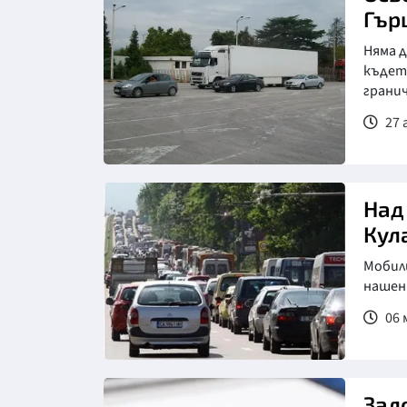
Гър
Няма д
където
гранич
27 
Над
Кул
Мобили
нашен
06 
Зал