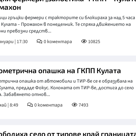
махон
и гръцки фермери с тракторите си блокираха за над 5 часа
 Кулата – Промахон в понеделник. Те спряха движението на
ни превозни средств...
януари | 17:30
0
коментара
10825
ометрична опашка на ГКПП Кулата
трична опашка от автомобили и ТИР-ве се е образувала на
улата, предаде Фокус. Колоната от ТИР-ве, достига до село
. Забавянето отнов...
ай | 8:49
0
коментара
7493
ободиха село от тирове край границата