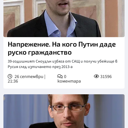
Напрежение. На кого Путин даде
руско гражданство
39-годишният Сноудън избяга от САЩ и получи убежище в
Русия след изтичането през 2013-а
26 септември |
0
31596
21:36
коментара