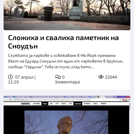
Сложиха и свалиха паметник на
Сноудън
Службата за паркове и освежаване в Ню Йорк премахна
бюст на Едуард Сноудън от един от парковете в Бруклин,
съобщи "Гардиън". Това се случи, след като...
07 април |
0
22044
21:10
коментара