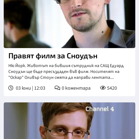
Правят филм за Сноудън
Ню Йорк. Животът на бившия сътрудник на САЩ Едуард
Сноудън ще бъде пресъздаден във филм. Носителят на
"Оскар" Оливър Стоун смята да направи лентата....
03 юни | 12:03
0
коментара
5420