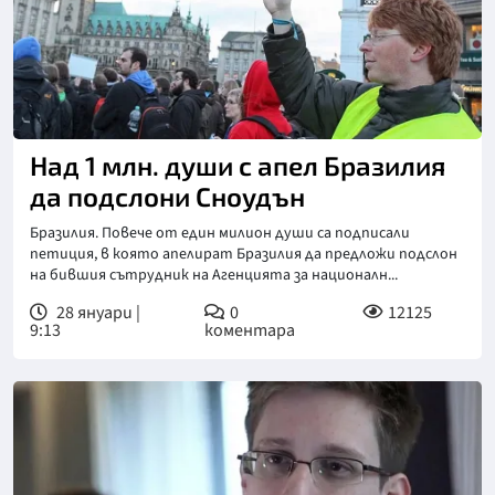
Над 1 млн. души с апел Бразилия
да подслони Сноудън
Бразилия. Повече от един милион души са подписали
петиция, в която апелират Бразилия да предложи подслон
на бившия сътрудник на Агенцията за националн...
28 януари |
0
12125
9:13
коментара