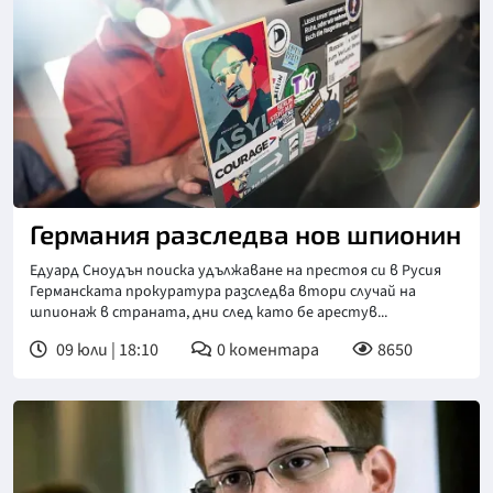
Германия разследва нов шпионин
Едуард Сноудън поиска удължаване на престоя си в Русия
Германската прокуратура разследва втори случай на
шпионаж в страната, дни след като бе арестув...
09 юли | 18:10
0
коментара
8650