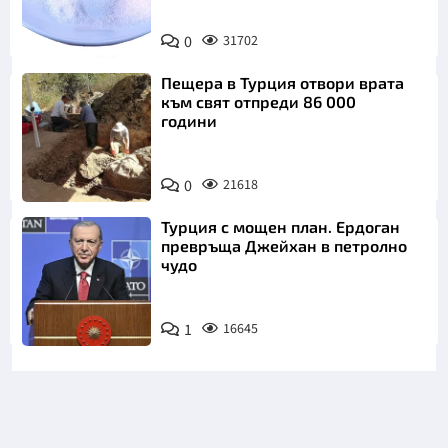
Снимка:
0
31702
Пиксабей
Пещера в Турция отвори врата
към свят отпреди 86 000
години
0
21618
Турция с мощен план. Ердоган
превръща Джейхан в петролно
чудо
1
16645