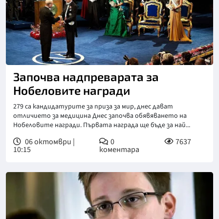
Започва надпреварата за
Нобеловите награди
279 са кандидатурите за приза за мир, днес дават
отличието за медицина Днес започва обявяването на
Нобеловите награди. Първата награда ще бъде за най...
06 октомври |
0
7637
10:15
коментара