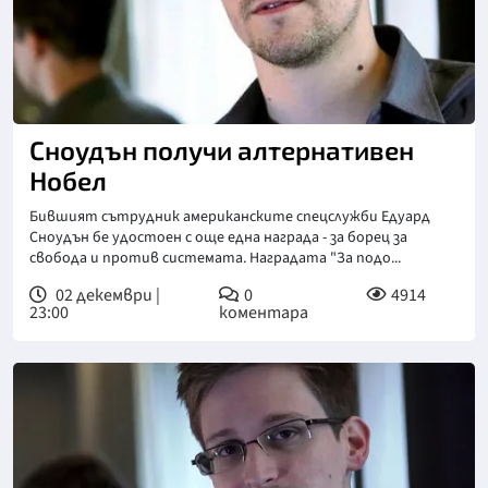
Сноудън получи алтернативен
Нобел
Бившият сътрудник американските спецслужби Едуард
Сноудън бе удостоен с още една награда - за борец за
свобода и против системата. Наградата "За подо...
02 декември |
0
4914
23:00
коментара