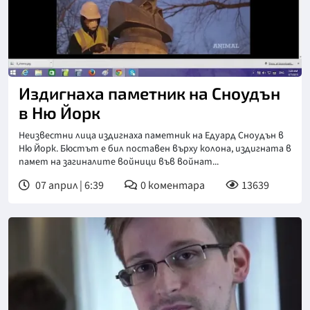
Издигнаха паметник на Сноудън
в Ню Йорк
Неизвестни лица издигнаха паметник на Едуард Сноудън в
Ню Йорк. Бюстът е бил поставен върху колона, издигната в
памет на загиналите войници във войнат...
07 април | 6:39
0
коментара
13639