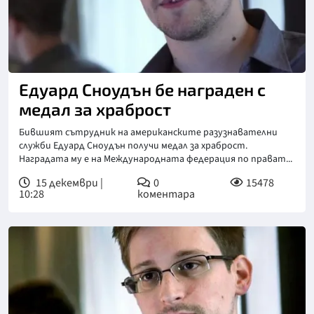
Едуард Сноудън бе награден с
медал за храброст
Бившият сътрудник на американските разузнавателни
служби Едуард Сноудън получи медал за храброст.
Наградата му е на Международната федерация по прават...
15 декември |
0
15478
10:28
коментара