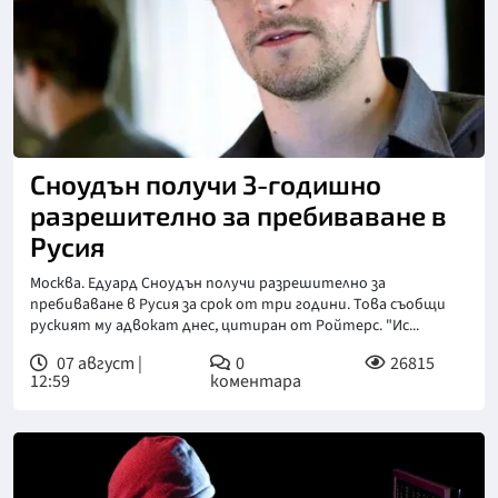
Сноудън получи 3-годишно
разрешително за пребиваване в
Русия
Москва. Едуард Сноудън получи разрешително за
пребиваване в Русия за срок от три години. Това съобщи
руският му адвокат днес, цитиран от Ройтерс. "Ис...
07 август |
0
26815
12:59
коментара