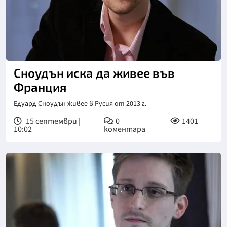
Сноудън иска да живее във
Франция
Едуард Сноудън живее в Русия от 2013 г.
15 септември |
0
1401
10:02
коментара