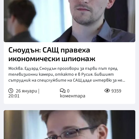
Сноудън: САЩ правеха
икономически шпионаж
Москва. Едуард Сноудън проговори за първи път пред
телевизионни камери, откакто е в Русия. Бившият
сътрудник на спецслужбите на САЩ даде интервю за не...
26 януари |
0
9359
20:01
коментара