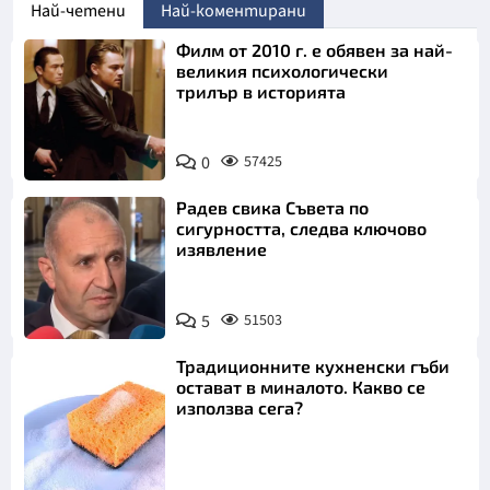
Най-четени
Най-коментирани
Филм от 2010 г. е обявен за най-
великия психологически
трилър в историята
0
57425
Радев свика Съвета по
сигурността, следва ключово
изявление
5
51503
Традиционните кухненски гъби
остават в миналото. Какво се
използва сега?