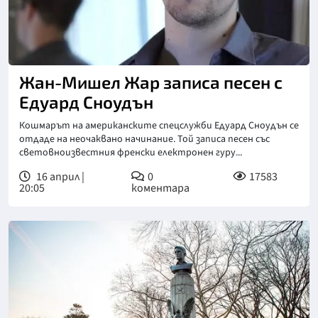
Жан-Мишел Жар записа песен с
Едуард Сноудън
Кошмарът на американските спецслужби Едуард Сноудън се
отдаде на неочаквано начинание. Той записа песен със
световноизвестния френски електронен гуру...
16 април |
0
17583
20:05
коментара