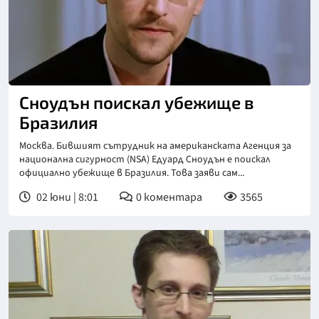
Сноудън поискал убежище в
Бразилия
Москва. Бившият сътрудник на американската Агенция за
национална сигурност (NSA) Едуард Сноудън е поискал
официално убежище в Бразилия. Това заяви сам...
02 юни | 8:01
0
коментара
3565