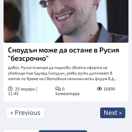
Сноудън може да остане в Русия
"безсрочно"
Давос. Русия планира да поднови своята оферта на
убежище към Едуард Сноудън, заяви руски дипломат в
петък по време на Световния икономически форум в Д...
25 януари |
0
16890
11:45
коментара
« Previous
Next »