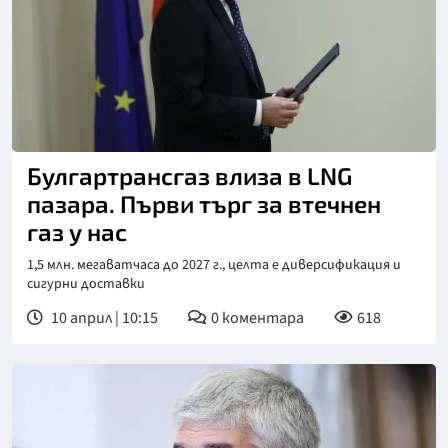
Снимка: БТА
Булгартрансгаз влиза в LNG
пазара. Първи търг за втечнен
газ у нас
1,5 млн. мегаватчаса до 2027 г., целта е диверсификация и
сигурни доставки
10 април | 10:15
0
коментара
618