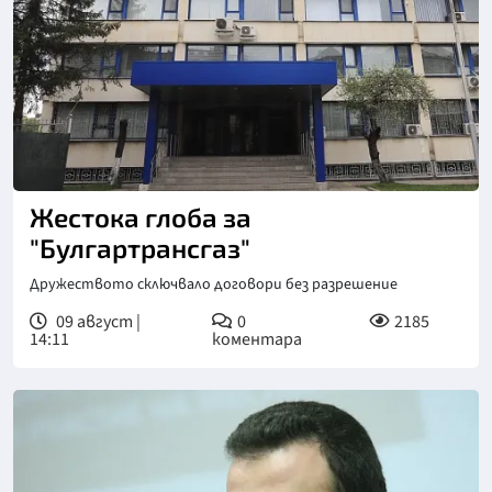
Жестока глоба за
"Булгартрансгаз"
Дружеството сключвало договори без разрешение
09 август |
0
2185
14:11
коментара