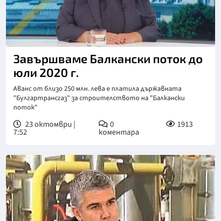
Завършваме Балкански поток до
юли 2020 г.
Аванс от близо 250 млн. лева е платила държавната
"Булгартрансгаз" за строителството на "Балкански
поток"
23 октомври |
0
1913
7:52
коментара