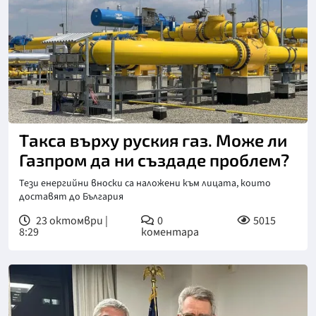
Такса върху руския газ. Може ли
Газпром да ни създаде проблем?
Тези енергийни вноски са наложени към лицата, които
доставят до България
23 октомври |
0
5015
8:29
коментара