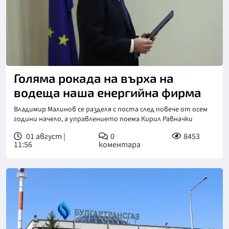
Снимка: БТА
Голяма рокада на върха на
водеща наша енергийна фирма
Владимир Малинов се разделя с поста след повече от осем
години начело, а управлението поема Кирил Равначки
01 август |
0
8453
11:56
коментара