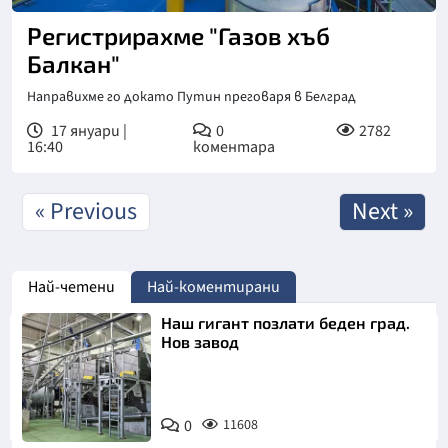
Регистрирахме "Газов хъб
Балкан"
Направихме го докато Путин преговаря в Белград
17 януари |
0
2782
16:40
коментара
« Previous
Next »
Най-четени
Най-коментирани
Наш гигант позлати беден град.
Нов завод
0
11608