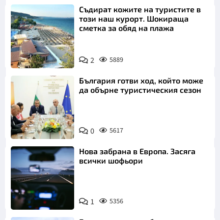
Съдират кожите на туристите в
този наш курорт. Шокираща
сметка за обяд на плажа
2
5889
България готви ход, който може
да обърне туристическия сезон
0
5617
Нова забрана в Европа. Засяга
всички шофьори
1
5356