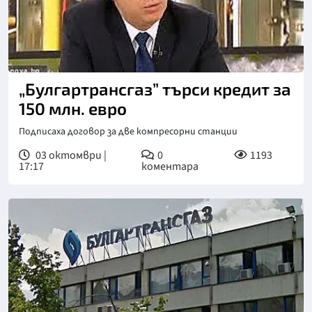
„Булгартрансгаз” търси кредит за
150 млн. евро
Подписаха договор за две компресорни станции
03 октомври |
0
1193
17:17
коментара