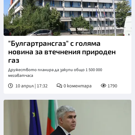
"Булгартрансгаз" с голяма
новина за втечнения природен
газ
Дружеството планира да закупи общо 1 500 000
мегаватчаса
10 април | 17:32
0
коментара
1790