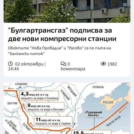
"Булгартрансгаз" подписва за
две нови компресорни станции
Обектите "Нова Провадия" и "Расово" са по пътя на
"Балкански поток"
02 октомври |
0
1982
14:44
коментара