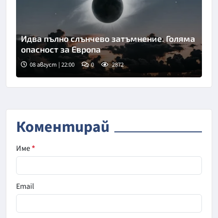
Идва пълно слънчево затъмнение. Голяма
опасност за Европа
08 август | 22:00
0
2872
Коментирай
Име
*
Email