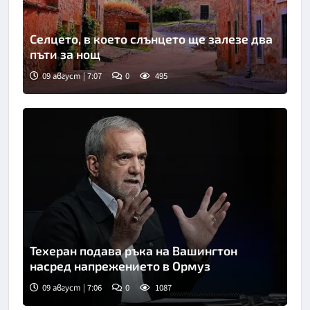
Селцето, в което слънцето ще залезе два
пъти за нощ
09 август | 7:07
0
495
Техеран подава ръка на Вашингтон
насред напрежението в Ормуз
09 август | 7:06
0
1087