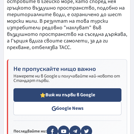
островите в Егейско море, като според нея
гръцкото въздушно пространство, подобно на
териториалните води, е ограничено до шест
морски мили. В резултат на това турски
изтребители редовно "нахлуват" във
въздушното пространство на съседна държава,
а Гърция вдига своите самолети, за да ги
прехване, отбелязва ТАСС.
Не пропускайте нищо важно
Намерете ни в Google и получавайте най-новото от
Стандарт първи.
Виж ни първи в Google
Google News
Последвайте ни: