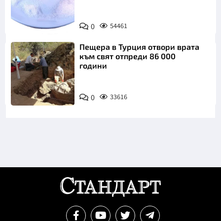
Снимка:
0
54461
Пиксабей
Пещера в Турция отвори врата
към свят отпреди 86 000
години
0
33616