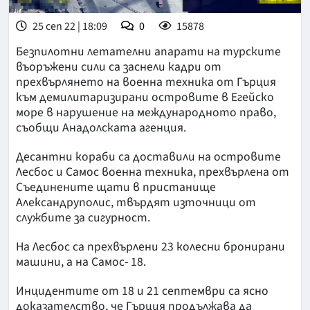
25 сеп 22 | 18:09
0
15878
Безпилотни летателни апарати на турските
въоръжени сили са заснели кадри от
прехвърлянето на военна техника от Гърция
към демилитаризирани островите в Егейско
море в нарушение на международното право,
съобщи Анадолската агенция.
Десантни кораби са доставили на островите
Лесбос и Самос военна техника, прехвърлена от
Съединените щати в пристанище
Александруполис, твърдят източници от
службите за сигурност.
На Лесбос са прехвърлени 23 колесни бронирани
машини, а на Самос- 18.
Инцидентите от 18 и 21 септември са ясно
доказателство, че Гърция продължава да