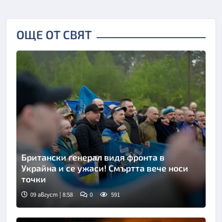
ОЩЕ ОТ СВЯТ
Британски генерал видя фронта в
Украйна и се ужаси! Смъртта вече носи
точки
09 август | 8:58
0
591
Снимка: Укринформ