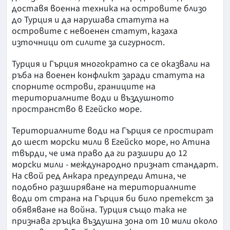
доставя военна техника на островите близо
до Турция и да нарушава статута на
островите с невоенен статут, казаха
източници от силите за сигурност.
Турция и Гърция многократно са се оказвали на
ръба на военен конфликт заради статута на
спорните острови, границите на
териториалните води и въздушното
пространство в Егейско море.
Териториалните води на Гърция се простират
до шест морски мили в Егейско море, но Атина
твърди, че има право да ги разшири до 12
морски мили - международно признат стандарт.
На свой ред Анкара предупреди Атина, че
подобно разширяване на териториалните
води от страна на Гърция би било претекст за
обявяване на война. Турция също така не
признава гръцка въздушна зона от 10 мили около