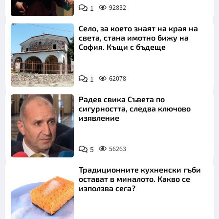
1
92832
Село, за което знаят на края на
света, стана имотно бижу на
София. Къщи с бъдеще
1
62078
Радев свика Съвета по
сигурността, следва ключово
изявление
5
56263
Традиционните кухненски гъби
остават в миналото. Какво се
използва сега?