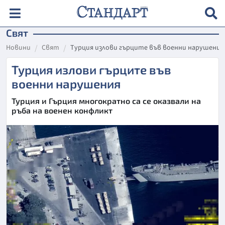
Свят
Новини
Свят
Турция излови гърците във военни нарушения
Турция излови гърците във
военни нарушения
Турция и Гърция многократно са се оказвали на
ръба на военен конфликт