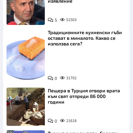
изявление
5
51503
Традиционните кухненски гъби
остават в миналото. Какво се
използва сега?
Снимка:
0
31702
Пиксабей
Пещера в Турция отвори врата
към свят отпреди 86 000
години
0
21618