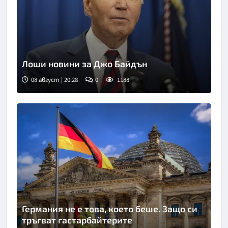
Лоши новини за Джо Байдън
08 август | 20:28
0
1188
Германия не е това, което беше. Защо си
тръгват гастарбайтерите