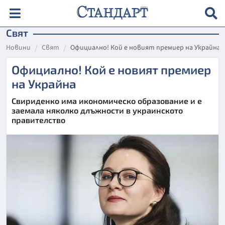
Свят
Новини
Свят
Официално! Кой е новият премиер на Украйна
Официално! Кой е новият премиер
на Украйна
Свириденко има икономическо образование и е
заемала няколко длъжности в украинското
правителство