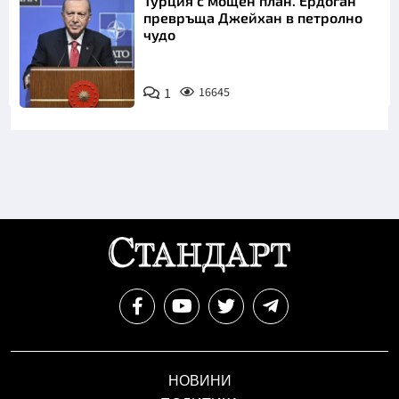
Турция с мощен план. Ердоган
превръща Джейхан в петролно
чудо
1
16645
НОВИНИ