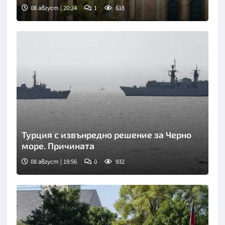
08 август | 20:24
1
618
Турция с извънредно решение за Черно
море. Причината
08 август | 19:56
0
932