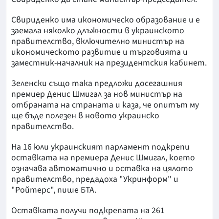
Свириденко има икономическо образование и е
заемала няколко длъжности в украинското
правителство, включително министър на
икономическото развитие и търговията и
заместник-началник на президентския кабинет.
Зеленски също така предложи досегашния
премиер Денис Шмигал за нов министър на
отбраната на страната и каза, че опитът му
ще бъде полезен в новото украинско
правителство.
На 16 юли украинският парламент подкрепи
оставката на премиера Денис Шмигал, което
означава автоматично и оставка на цялото
правителство, предадоха "Укринформ" и
"Ройтерс", пише БТА.
Оставката получи подкрепата на 261