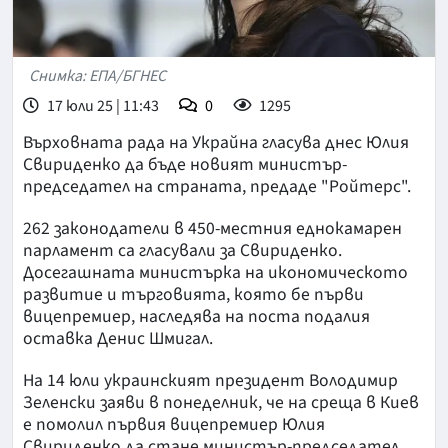
Снимка: ЕПА/БГНЕС
17 юли 25 | 11:43
0
1295
Върховната рада на Украйна гласува днес Юлия
Свириденко да бъде новият министър-
председател на страната, предаде "Ройтерс".
262 законодатели в 450-местния еднокамарен
парламент са гласували за Свириденко.
Досегашната министърка на икономическото
развитие и търговията, която бе първи
вицепремиер, наследява на поста подалия
оставка Денис Шмигал.
На 14 юли украинският президент Володимир
Зеленски заяви в понеделник, че на среща в Киев
е помолил първия вицепремиер Юлия
Свириденко да стане министър-председател.