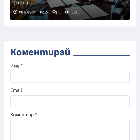
света
08 август | 18:15
0
1215
Коментирай
Име
*
Email
Коментар
*