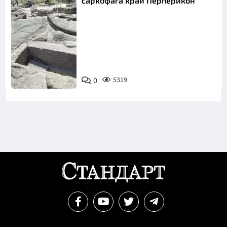
саркофага край Перперикон
Снимка:
Bulgaria ON
0
5319
AIR