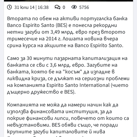
31 юли 14 | 16:38
0
5756
Втората по обем на активи португалска банка
Banco Espirito Santo (BES) е понесла рекордни
нетни загуби от 3,49 млрд. евро през второто
тримесечие на 2014 г. Лошата новина вчера
срина курса на акциите на Banco Espirito Santo.
Само за 30 минути пазарната капитализация на
банката се сви с 3,6 млрд. евро. Загубите на
банката, която бе на "косъм" да изпадне в
ликвидна криза, се дължат на сериозни проблеми
на компанията Espirito Santo International (чието
дъщерно дружество е BES).
Компанията не можа да намери начин как да
използва финансовата институция, за да
покрие финансови липси, повечето от които са
невъзстановими. BES обяви също, че поради
крупните загуби капиталовите й нива