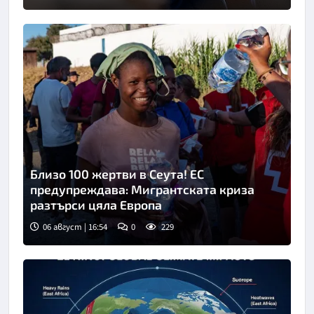
Близо 100 жертви в Сеута! ЕС
предупреждава: Мигрантската криза
разтърси цяла Европа
06 август | 16:54
0
229
Снимка: БТА