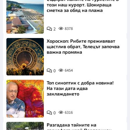
този наш курорт. Шокираща
сметка за обяд на плажа
2
8378
Хороскоп: Рибите преживяват
щастлив обрат, Телецът започва
важна промяна
0
6454
Топ синоптик с добра новина!
На тази дата идва
захлаждането
0
6316
Разгадаха тайните на