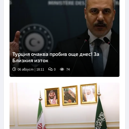
Турция очаква пробив още днес! За
Близкия изток
06 август | 18:11
0
74
Снимка: БТА