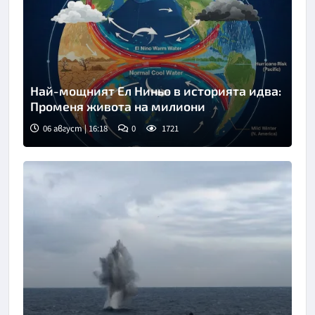
Най-мощният Ел Ниньо в историята идва:
Променя живота на милиони
06 август | 16:18
0
1721