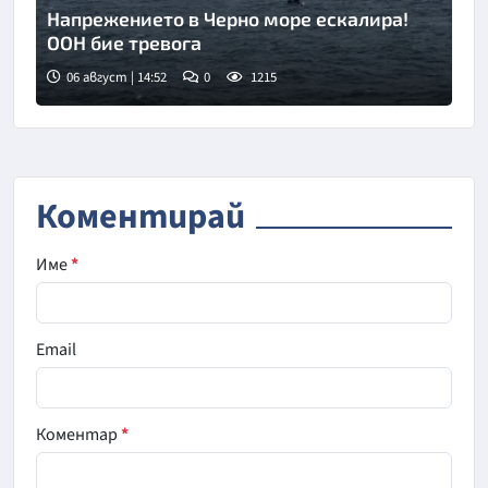
Напрежението в Черно море ескалира!
ООН бие тревога
06 август | 14:52
0
1215
Снимка: БНТ
Коментирай
Име
*
Email
Коментар
*