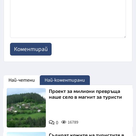
Най-четени
Най-коментирани
Проект за милиони превръща
наше село в магнит за туристи
0
16789
Съдират кожите на туристите в