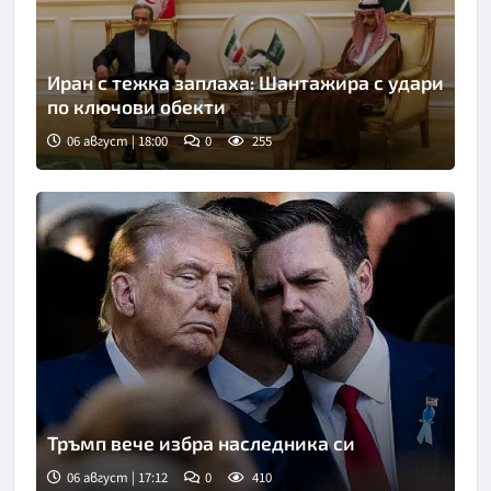
Иран с тежка заплаха: Шантажира с удари
по ключови обекти
06 август | 18:00
0
255
Снимка: БТА
Тръмп вече избра наследника си
06 август | 17:12
0
410