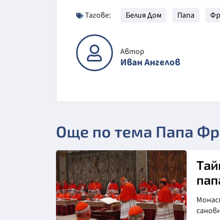
Тагове:
Белия Дом
Папа
Фр
Автор
Иван Ангелов
Още по тема Папа Ф
Тай
пап
Монас
сановн