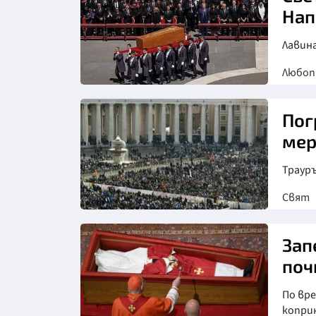
Нап
Лавин
Любо
Пог
мер
Трауръ
Свят
Зап
поч
По вре
копри