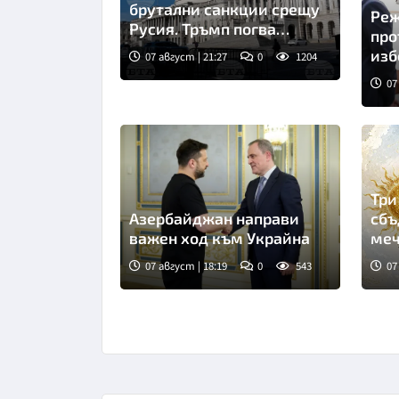
брутални санкции срещу
Реж
Русия. Тръмп погва
про
купувачите
изб
07 август | 21:27
0
1204
07
Сни
Три
Азербайджан направи
сбъ
важен ход към Украйна
меч
усл
07 август | 18:19
0
543
07