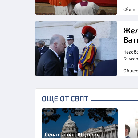
Свят
Жел
Ват
Негов
Бълга
Обще
ОЩЕ ОТ СВЯТ
Сенатът на САЩ прие