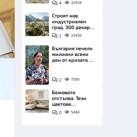
позлатява наш
4
32934
град
Строят нов
индустриален
град. 300 декара
чакат златни
1
10436
заводи
НИЦИ
България печели
милиони всеки
ден от кризата по
Дунав
Снимка:
КРАЙНА
2
7099
БТА
Бежовото
отстъпва. Тези
цветове
превземат
0
5484
всекидневната
през 2026 г.