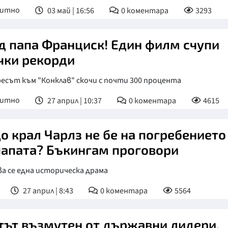
питно
03 май | 16:56
0
коментара
3293
д папа Франциск! Един филм счупи
чки рекорди
есът към "Конклав" скочи с почти 300 процента
питно
27 април | 10:37
0
коментара
4615
о крал Чарлз не бе на погребението
папата? Бъкингам проговори
а се една историческа драма
27 април | 8:43
0
коментара
5564
тът възмутен от държавни лидери.