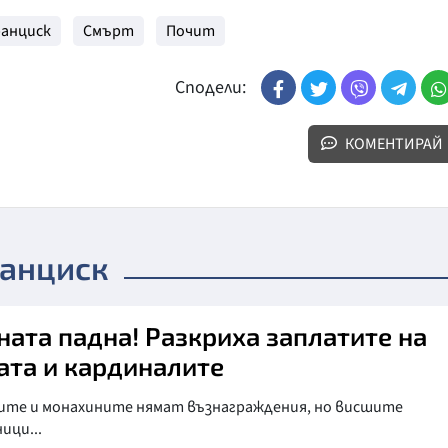
анциск
Смърт
Почит
Сподели:
КОМЕНТИРАЙ
ранциск
ната падна! Разкриха заплатите на
ата и кардиналите
ите и монахините нямат възнаграждения, но висшите
ици...