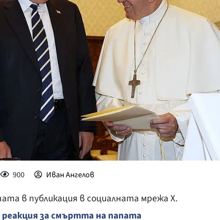
КУЛТУРА
ПРАВОСЪДИЕ
КРИМИ
КИБЕРЗАЩИТ
ВЯРА
ОБЯВИ
ВОЙНАТА В У
ВРЕМЕТО
900
Иван Ангелов
ата в публикация в социалната мрежа X.
 реакция за смъртта на папата