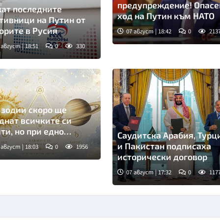
предупреждение! Опасе
ат последните
ход на Путин към НАТО
тивници на Путин от
орите в Русия
07 август | 18:42
0
213
 август | 18:51
0
330
мка: ТАСС
 зодии скоро ще
днат всичките си
ти, но при едно
Саудитска Арабия, Турц
овие
и Пакистан подписаха
 август | 18:03
0
1956
исторически договор
Снимка: Саудитска
07 август | 17:32
0
117
новинарска агенция