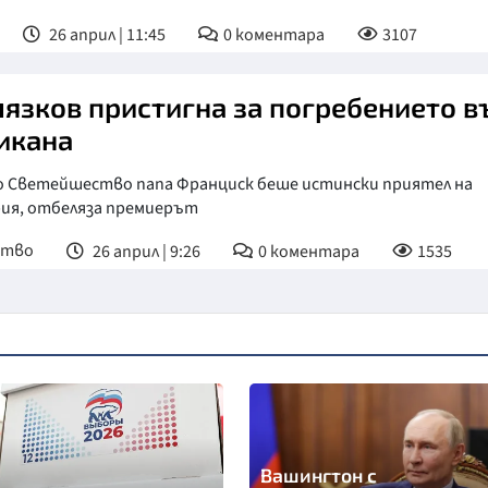
26 април | 11:45
0
коментара
3107
язков пристигна за погребението в
икана
о Светейшество папа Франциск беше истински приятел на
рия, отбеляза премиерът
ство
26 април | 9:26
0
коментара
1535
Вашингтон с