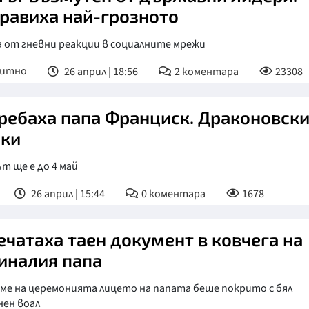
равиха най-грозното
а от гневни реакции в социалните мрежи
питно
26 април | 18:56
2
коментара
23308
ребаха папа Франциск. Драконовск
ки
т ще е до 4 май
26 април | 15:44
0
коментара
1678
ечатаха таен документ в ковчега на
иналия папа
ме на церемонията лицето на папата беше покрито с бял
нен воал