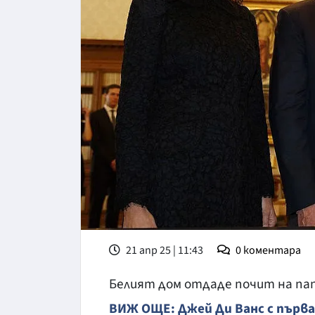
21 апр 25 | 11:43
0
коментара
Белият дом отдаде почит на пап
ВИЖ ОЩЕ: Джей Ди Ванс с първа