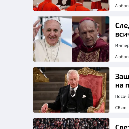
Любо
Сле
вси
Интер
Любо
Защ
на 
Посочв
Свят
Све