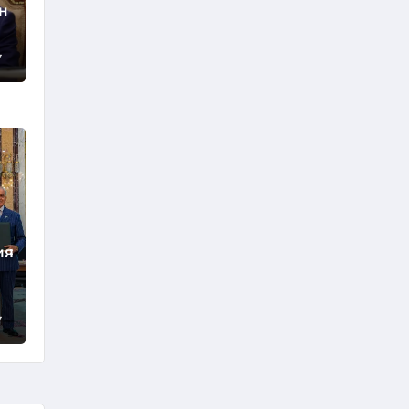
н
7
ия
7