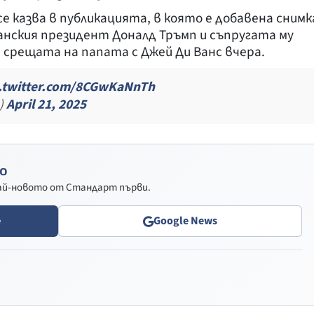
се казва в публикацията, в която е добавена снимк
нския президент Доналд Тръмп и съпругата му
а срещата на папата с Джей Ди Ванс вчера.
c.twitter.com/8CGwKaNnTh
)
April 21, 2025
о
най-новото от Стандарт първи.
e
Google News