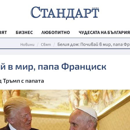
ВЯТ
БИЗНЕС
ЛЮБОПИТНО
ЧУДЕСАТА НА БЪЛГАРИЯ
РЕГИОНАЛНИ
Белия дом: Почивай в мир, папа Ф
Новини
Свят
ВЕСТНИК СТА
й в мир, папа Франциск
МЛАДЕЖКА АК
ЗДРАВЕ
д Тръмп с папата
ОБРАЗОВАНИ
МОЯТ ГРАД
ТЕХНОЛОГИИ
ДА!НА БЪЛГАР
ДА! НА БЪЛГ