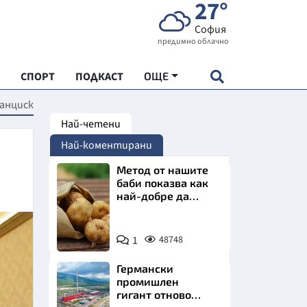
27°
София
предимно облачно
СПОРТ
ПОДКАСТ
ОЩЕ
ранциск
Най-четени
НДАРТ
Най-коментирани
АДЕМИЯ "ЧУДЕСАТА НА БЪЛГАРИЯ"
Метод от нашите
баби показва как
най-добре да
Е
съхраняваме
картофите у дома
Снимка:
1
48748
Пиксабей
Германски
СКАТА ХРАНА
промишлен
гигант отново
АРСКАТА ИКОНОМИКА