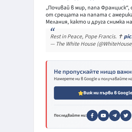
„Почивай в мир, папа Франциск“, 
от срещата на папата с америка
Мелания, както и друга снимка н
Rest in Peace, Pope Francis. ✝️
pi
— The White House (@WhiteHouse
Не пропускайте нищо важн
Намерете ни в Google и получавайте 
Виж ни първи в Googl
Последвайте ни: