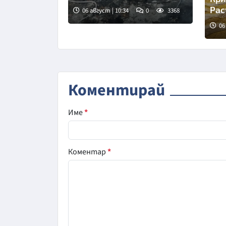
Рас
06 август | 10:34
0
3368
06
Сни
Коментирай
Име
*
Коментар
*