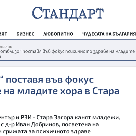
ВЯТ
БИЗНЕС
ЛЮБОПИТНО
ЧУДЕСАТА НА БЪЛГАРИЯ
РЕГИОНАЛНИ
онални
отблизо“ поставя във фокус психичното здраве на младите 
а
ВЕСТНИК СТА
МЛАДЕЖКА АК
“ поставя във фокус
ЗДРАВЕ
 на младите хора в Стара
ОБРАЗОВАНИ
МОЯТ ГРАД
ТЕХНОЛОГИИ
ър и РЗИ - Стара Загора канят младежи,
ДА!НА БЪЛГАР
с д-р Иван Добринов, посветена на
 грижата за психичното здраве
ДА! НА БЪЛГ