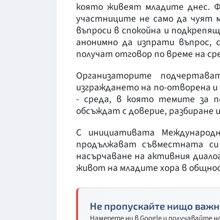
която живеят младите днес. 
участниците не само да чуят 
въпроси в спокойна и подкрепящ
анонимно да изпрати въпрос, 
получат отговор по време на с
Организаторите подчертава
изграждането на по-отворена и 
- среда, в която темите за п
обсъждат с доверие, разбиране 
С инициативата Международ
продължават съвместната си
насърчаване на активния диалог
живот на младите хора в общно
Не пропускайте нищо важн
Намерете ни в Google и получавайте 