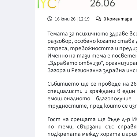
16 юни 26 | 12:19
0
коментара
Темата за психичното здраве вс
разговор, особено когато става 
стреса, тревожността и преди
Именно на тази тема е посвет
„Здравето отблизо“, организир
Загора и Регионална здравна инс
Събитието ще се проведе на 26 
специалисти и граждани в един
емоционалното благополучи
трудностите, пред които се из
Гост на срещата ще бъде д-р И
по теми, свързани със справ
подкрепата между хората и гриж