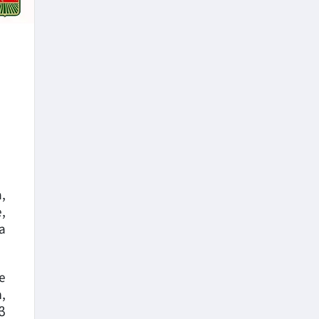
,
,
а
е
,
в