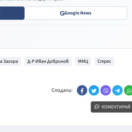
e
Google News
а Загора
Д-Р Иван Добринов
ММЦ
Стрес
Сподели:
КОМЕНТИРАЙ