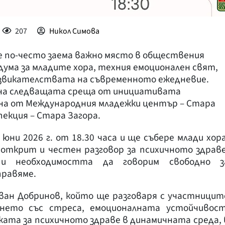
207
Никол Симова
е по-често заема важно място в обществения
дума за младите хора, техния емоционален свят,
звикателствата на съвременното ежедневие.
ена следващата среща от инициативата
ана от Международния младежки център – Стара
пекция – Стара Загора.
юни 2026 г. от 18.30 часа и ще събере млади хора
 открит и честен разговор за психичното здраве
е и необходимостта да говорим свободно з
правяме.
ван Добринов, който ще разговаря с участницит
янето със стреса, емоционалната устойчивост
ата за психичното здраве в динамичната среда, 