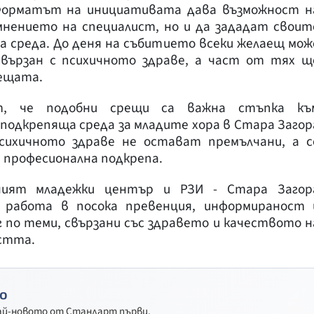
Форматът на инициативата дава възможност н
мнението на специалист, но и да зададат своит
а среда. До деня на събитието всеки желаещ мож
свързан с психичното здраве, а част от тях щ
рещата.
т, че подобни срещи са важна стъпка къ
подкрепяща среда за младите хора в Стара Загор
сихичното здраве не остават премълчани, а с
и професионална подкрепа.
ният младежки център и РЗИ - Стара Загор
 работа в посока превенция, информираност 
 по теми, свързани със здравето и качеството н
стта.
о
най-новото от Стандарт първи.