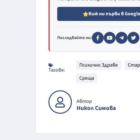
Виж ни първи в Googl
Последвайте ни:
Психично Здраве
Стар
Тагове:
Среща
Автор
Никол Симова