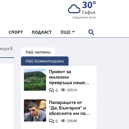
30°
София
предимно ясно
СПОРТ
ПОДКАСТ
ОЩЕ
хора в
Най-четени
НДАРТ
Най-коментирани
АДЕМИЯ "ЧУДЕСАТА НА БЪЛГАРИЯ"
Проект за
милиони
превръща наше
Е
село в магнит за
0
20914
туристи
Папараците от
"Да, България" и
обсесията им по
СКАТА ХРАНА
Пеевски
0
10644
АРСКАТА ИКОНОМИКА