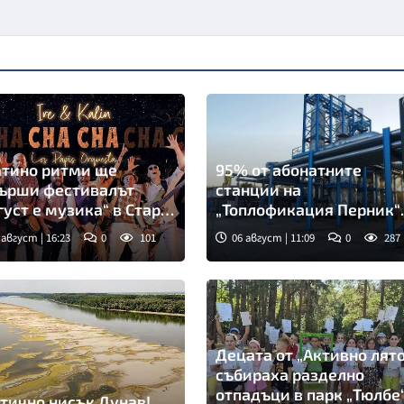
атино ритми ще
95% от абонатните
ърши фестивалът
станции на
густ е музика“ в Стара
„Топлофикация Перник“
ора
вече са оборудвани за
 август | 16:23
0
101
06 август | 11:09
0
287
дистанционно отчитане
Децата от „Активно лято
събираха разделно
отпадъци в парк „Тюлбе
тично нисък Дунав!