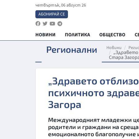
четвъртък, 06 август 26
АБОНИРАЙ СЕ
НОВИНИ
ПОЛИТИКА
ОБЩЕСТВО
С
Регионални
Новини
Реги
„Здравето 
Стара Загор
„Здравето отблизо
психичното здраве
Загора
Международният младежки цент
родители и граждани на среща 
емоционалното благополучие и