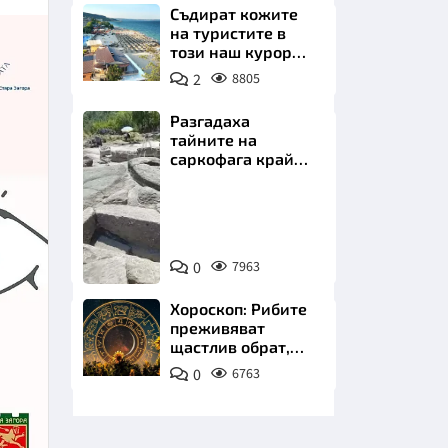
Съдират кожите
на туристите в
този наш курорт.
Шокираща
2
8805
сметка за обяд на
плажа
Разгадаха
тайните на
НИЦИ
саркофага край
Перперикон
Снимка:
Bulgaria
ON
КРАЙНА
0
7963
AIR
Хороскоп: Рибите
преживяват
щастлив обрат,
Телецът започва
0
6763
важна промяна