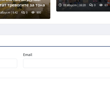
тат тревогите за тока
05 август | 16:20
0
63
 август | 8:42
0
900
мка: goggle
Email