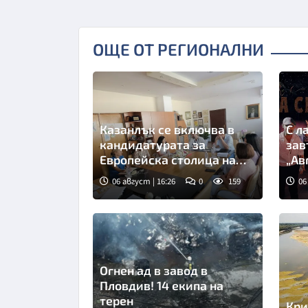
ОЩЕ ОТ РЕГИОНАЛНИ
Казанлък се включва в
С л
кандидатурата за
зав
Европейска столица на
„Ав
културата през 2032 г.
Заг
06 август | 16:26
0
159
06
Огнен ад в завод в
Пловдив! 14 екипа на
терен
Кри