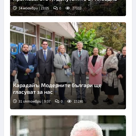
14 ноември | 23:05
0
27103
Карадайъ: Модерните българи ще
гласуват за нас
31 октомври | 9:07
0
15190