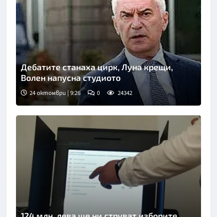
Дебатите станаха цирк, Луна крещи,
Волен напусна студиото
24 октомври | 9:26
0
24342
124 млн. лева ще ни струват изборите