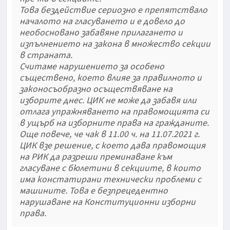
Това бездействие сериозно е препятствало
началото на гласуването и е довело до
необосновано забавяне прилагането и
изпълнението на закона в множество секции
в страната.
Считаме нарушението за особено
съществено, което влияе за правилното и
законосъобразно осъществяване на
изборите днес. ЦИК не може да забавя или
отлага упражняването на правомощията си
в ущърб на изборните права на гражданите.
Още повече, че чак в 11.00 ч. на 11.07.2021 г.
ЦИК взе решение, с което дава правомощия
на РИК да разреши преминаване към
гласуване с бюлетини в секциите, в които
има констатирани технически проблеми с
машините. Това е безпрецедентно
нарушаване на Конституционни изборни
права.