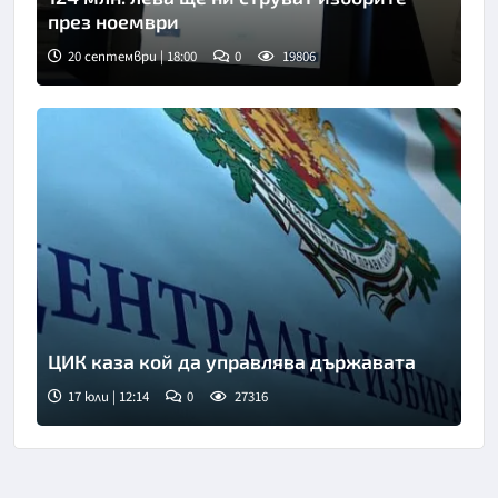
през ноември
20 септември | 18:00
0
19806
ЦИК каза кой да управлява държавата
17 юли | 12:14
0
27316