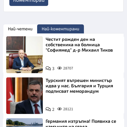
Най-четени
Най-коментирани
Честит рожден ден на
собственика на болница
"Софиямед" д-р Михаил Тиков
3
28707
Турският вътрешен министър
идва у нас. България и Турция
подписват меморандум
2
28121
Германия изтръпна! Появиха се
камъните на глада