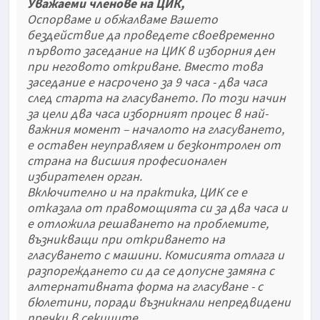
Уважаеми членове на ЦИК,
Оспорваме и обжалваме Вашето
бездействие да проведете своевременно
първото заседание на ЦИК в изборния ден
при неговото откриване. Вместо това
заседание е насрочено за 9 часа - два часа
след старта на гласуването. По този начин
за цели два часа изборният процес в най-
важния момент – началото на гласуването,
е оставен неуправляем и безконтролен от
страна на висшия професионален
избирателен орган.
Включително и на практика, ЦИК се е
отказала от правомощията си за два часа и
е отложила решаването на проблемите,
възникващи при откриването на
гласуването с машини. Комисията отлага и
разпореждането си да се допусне замяна с
алтернативната форма на гласуване - с
бюлетини, поради възникнали непредвидени
пречки в секциите.