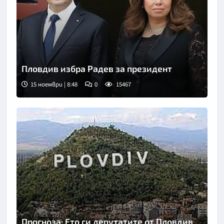
Пловдив избра Радев за президент
15 ноември | 8:48
0
15467
Прогноза: Ето ги депутатите от Пловдив