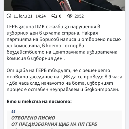
11 юли 21 | 14:24
0
2952
ГЕРБ засипа ЦИК с жалби за нарушения в
изборния ден в цялата страна. Накрая
партията на Борисов написа и отворено писмо
до комисията, в което "оспорва
бездействието на Централната избирателна
комисия в изборния ден".
От щаба на ГЕРБ твърдят, че с решението
първото заседание на ЦИК да се проведе в 9 часа
- два часа след началото на вота, изборният
процес е оставен неуправляем и безконтролен.
Ето и текста на писмото:
ОТВОРЕНО ПИСМО
ОТ ПРЕДИЗБОРНИЯ ЩАБ НА ПП ГЕРБ