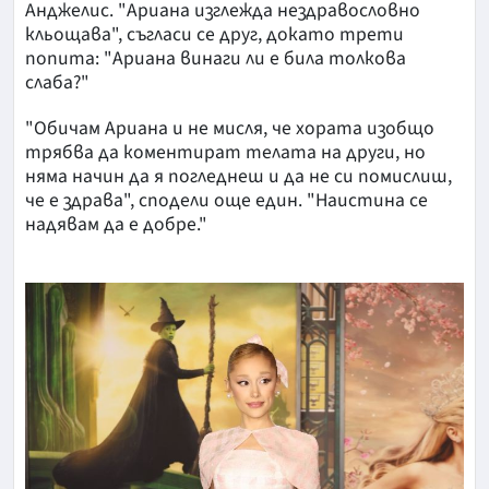
Анджелис. "Ариана изглежда нездравословно
кльощава", съгласи се друг, докато трети
попита: "Ариана винаги ли е била толкова
слаба?"
"Обичам Ариана и не мисля, че хората изобщо
трябва да коментират телата на други, но
няма начин да я погледнеш и да не си помислиш,
че е здрава", сподели още един. "Наистина се
надявам да е добре."