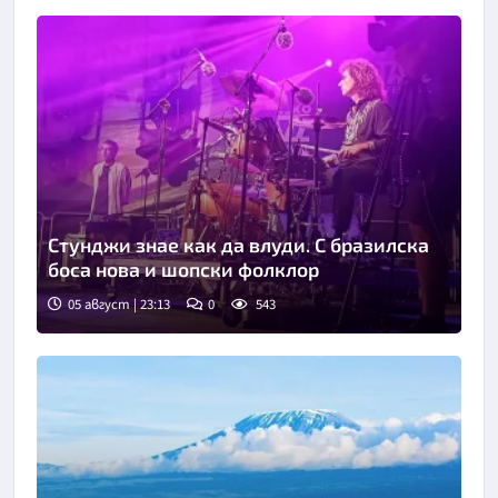
Стунджи знае как да влуди. С бразилска
боса нова и шопски фолклор
05 август | 23:13
0
543