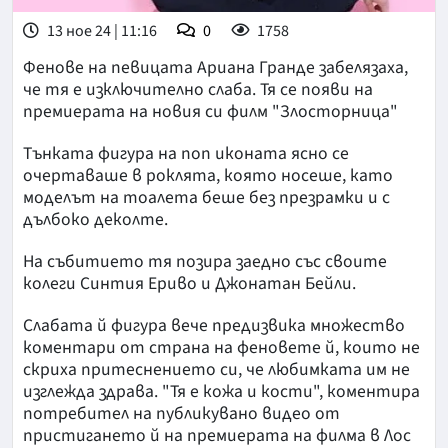
13 ное 24 | 11:16
0
1758
Фенове на певицата Ариана Гранде забелязаха,
че тя е изключително слаба. Тя се появи на
премиерата на новия си филм "Злосторница"
Тънката фигура на поп иконата ясно се
очертаваше в роклята, която носеше, като
моделът на тоалета беше без презрамки и с
дълбоко деколте.
На събитието тя позира заедно със своите
колеги Синтия Ериво и Джонатан Бейли.
Слабата й фигура вече предизвика множество
коментари от страна на феновете й, които не
скриха притеснението си, че любимката им не
изглежда здрава. "Тя е кожа и кости", коментира
потребител на публикувано видео от
пристигането й на премиерата на филма в Лос