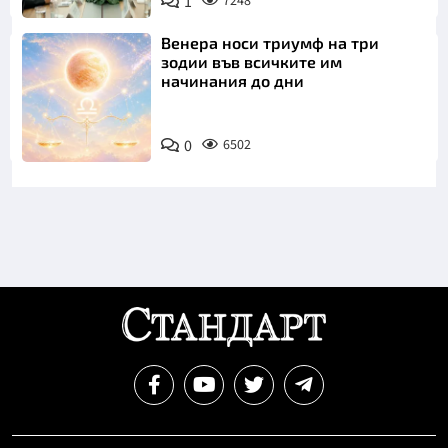
1
7248
Венера носи триумф на три
зодии във всичките им
начинания до дни
0
6502