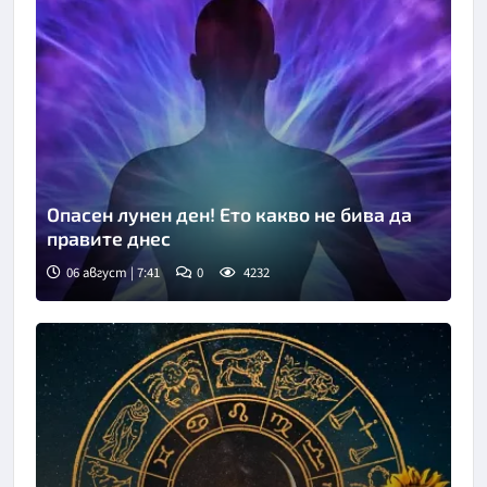
Опасен лунен ден! Ето какво не бива да
правите днес
06 август | 7:41
0
4232