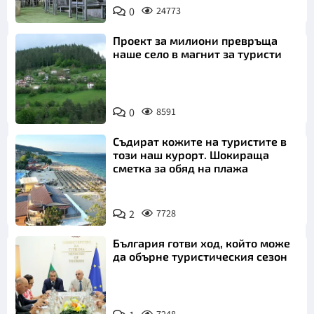
0
24773
Проект за милиони превръща
наше село в магнит за туристи
0
8591
Съдират кожите на туристите в
този наш курорт. Шокираща
сметка за обяд на плажа
2
7728
България готви ход, който може
да обърне туристическия сезон