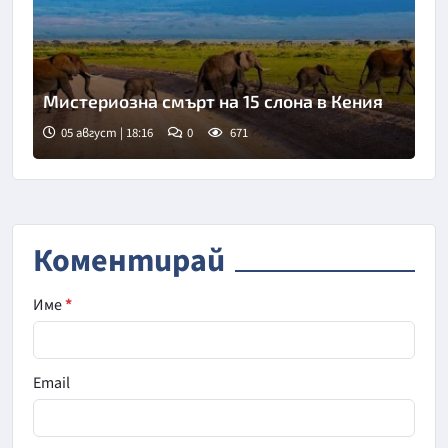
Мистериозна смърт на 15 слона в Кения
05 август | 18:16
0
671
Коментирай
Име
*
Email