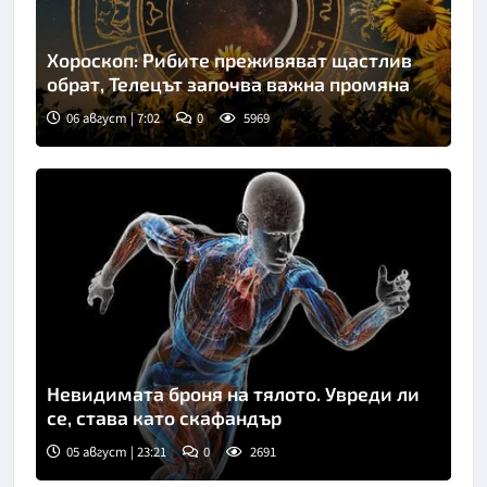
Хороскоп: Рибите преживяват щастлив
обрат, Телецът започва важна промяна
06 август | 7:02
0
5969
Невидимата броня на тялото. Увреди ли
се, става като скафандър
05 август | 23:21
0
2691