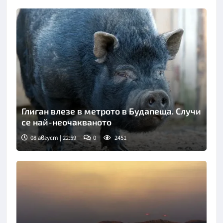
Глиган влезе в метрото в Будапеща. Случи
се най-неочакваното
08 август | 22:59
0
2451