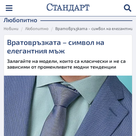
Любопитно
Новини
Любопитно
Вратовръзката – символ на елегантния
Вратовръзката – символ на
елегантния мъж
Залагайте на модели, които са класически и не са
зависими от променливите модни тенденции