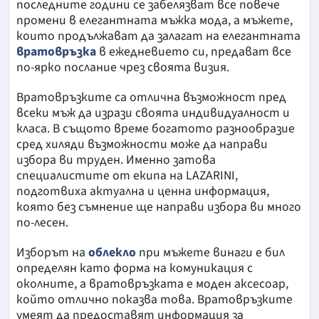
последните години се забелязват все повече
промени в елегантната мъжка мода, а мъжете,
които продължават да залагат на елегантната
вратовръзка
в ежедневието си, предават все
по-ярко послание чрез своята визия.
Вратовръзките са отлична възможност пред
всеки мъж да изрази своята индивидуалност и
класа. В същото време богатото разнообразие
сред хиляди възможности може да направи
избора ви труден. Именно затова
специалистите от екипа на LAZARINI,
подготвиха актуална и ценна информация,
която без съмнение ще направи избора ви много
по-лесен.
Изборът на
облекло
при мъжете винаги е бил
определян като форма на комуникация с
околните, а вратовръзката е моден аксесоар,
който отлично показва това. Вратовръзките
умеят да предоставят информация за