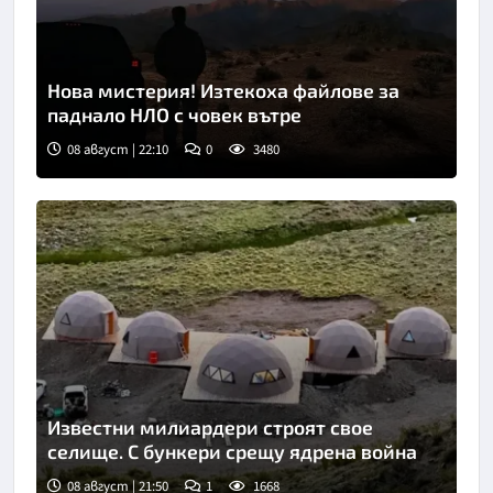
Нова мистерия! Изтекоха файлове за
паднало НЛО с човек вътре
08 август | 22:10
0
3480
Известни милиардери строят свое
селище. С бункери срещу ядрена война
08 август | 21:50
1
1668