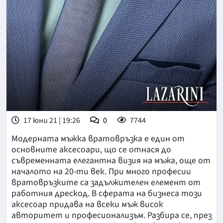
17 юни 21 | 19:26
0
7744
Модерната мъжка вратовръзка е един от
основните аксесоари, що се отнася до
съвременната елегантна визия на мъжа, още от
началото на 20-ти век. При много професии
вратовръзките са задължителен елемент от
работния дрескод. В сферата на бизнеса този
аксесоар придава на всеки мъж висок
авторитет и професионализъм. Разбира се, през