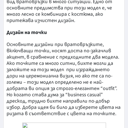
вид вратовръзки в много ситуации. Едно от
основните предимства при този модел е, че
много лесно се комбинира с костюма, ако
притежава изчистен дизайн.
Дизайн на точки
Основните дизайни при вратовръзките,
включващи точки, носят доста по-закачлив
акцент, в сравнение с предходните два модела.
Ако точките са много ситни, бихте могли да
заложите на този модел при изграждането
дори на церемониална визия, но ако те са по-
големи – този модел определено не е най-
добрата ви опция за строго-елегантен “outfit”.
Но когато става дума за “business casual”
дрескод, трудно бихте направили по-добър
избор. Добра идея би било да изберете цвета на
ризата в съответствие с цвета на точките.