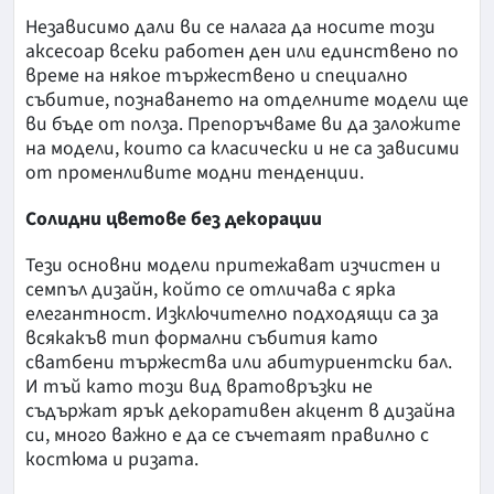
Независимо дали ви се налага да носите този
аксесоар всеки работен ден или единствено по
време на някое тържествено и специално
събитие, познаването на отделните модели ще
ви бъде от полза. Препоръчваме ви да заложите
на модели, които са класически и не са зависими
от променливите модни тенденции.
Солидни цветове без декорации
Тези основни модели притежават изчистен и
семпъл дизайн, който се отличава с ярка
елегантност. Изключително подходящи са за
всякакъв тип формални събития като
сватбени тържества или абитуриентски бал.
И тъй като този вид вратовръзки не
съдържат ярък декоративен акцент в дизайна
си, много важно е да се съчетаят правилно с
костюма и ризата.