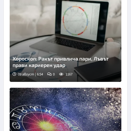
Хороскоп: Ракът привлича пари, Лъвът
прави кариерен удар
09 август | 6:54
0
1167