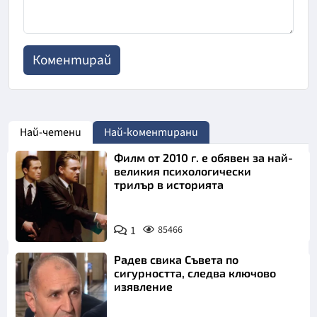
Най-четени
Най-коментирани
Филм от 2010 г. е обявен за най-
великия психологически
трилър в историята
1
85466
Радев свика Съвета по
сигурността, следва ключово
изявление