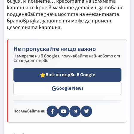
визия. И помнете… красотата на голямата
картина се крие в малките детайли, затова не
подценявайте значимостта на елегантната
вратовръзка, защото тя може да промени
цялостната картина.
Не пропускайте нищо важно
Намерете ни в Google и получавайте най-новото от
Стандарт първи.
Виж ни първи в Google
Google News
Последвайте ни: