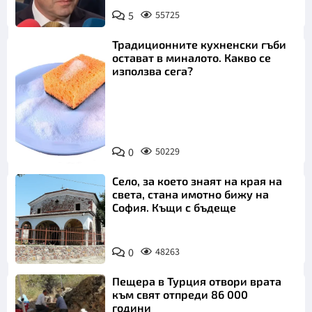
5
55725
Традиционните кухненски гъби
остават в миналото. Какво се
използва сега?
Снимка:
0
50229
Пиксабей
Село, за което знаят на края на
света, стана имотно бижу на
София. Къщи с бъдеще
0
48263
Пещера в Турция отвори врата
към свят отпреди 86 000
години