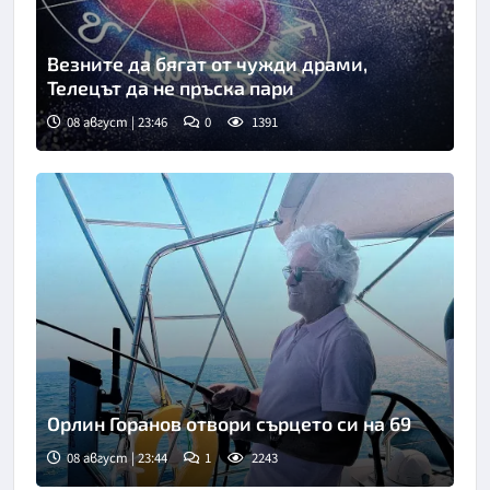
Везните да бягат от чужди драми,
Телецът да не пръска пари
08 август | 23:46
0
1391
Орлин Горанов отвори сърцето си на 69
08 август | 23:44
1
2243