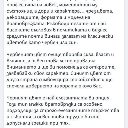
професията на човек, моментното му
състояние, а дори и характера… чрез цвета,
декорациите, формата и модела на
вратовръзката. Ръководителите от най-
високите съсловия в политиката и бизнес
средите почти винаги залагат на класически
цветове като червен или син.
Червеният цвят олицетворява сила, власт и
влияние, а освен това лесно привлича
вниманието и ще ви помогне да се откроите,
заявявайки своя характер. Синият цвят от
друга страна символизира спокойствие и ще
спечели доверието на хората около вас.
Черният цвят е най-елегантната ви опция.
Този тип мъжки вратовръзки са особено
подходящи за строго-елегантните тържества
и събития, а освен това трудно бихте
допуснали грешки при тях.