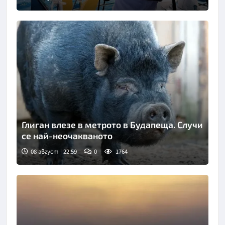
Глиган влезе в метрото в Будапеща. Случи
се най-неочакваното
08 август | 22:59
0
1764