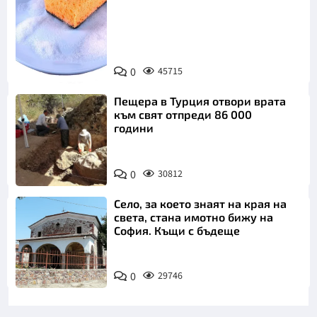
Снимка:
0
45715
Пиксабей
Пещера в Турция отвори врата
към свят отпреди 86 000
години
0
30812
Село, за което знаят на края на
света, стана имотно бижу на
София. Къщи с бъдеще
0
29746