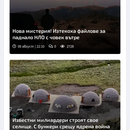
Нова мистерия! Изтекоха файлове за
паднало НЛО с човек вътре
08 август | 22:10
0
2728
Известни милиардери строят свое
селище. С бункери срещу ядрена война