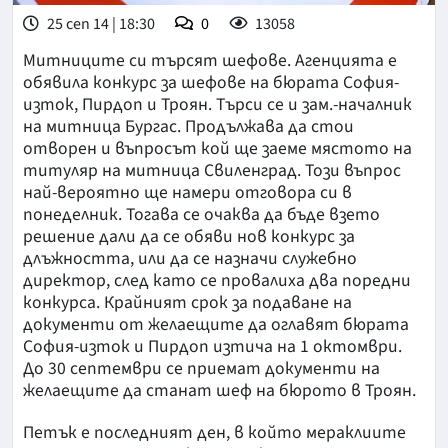
25 сеп 14 | 18:30
0
13058
Митниците си търсят шефове. Агенцията е
обявила конкурс за шефове на бюрата София-
изток, Пирдоп и Троян. Търси се и зам.-началник
на митница Бургас. Продължава да стои
отворен и въпросът кой ще заеме мястото на
титуляр на митница Свиленград. Този въпрос
най-вероятно ще намери отговора си в
понеделник. Тогава се очаква да бъде взето
решение дали да се обяви нов конкурс за
длъжността, или да се назначи служебно
директор, след като се провалиха два поредни
конкурса. Крайният срок за подаване на
документи от желаещите да оглавят бюрата
София-изток и Пирдоп изтича на 1 октомври.
До 30 септември се приемат документи на
желаещите да станат шеф на бюрото в Троян.
Петък е последният ден, в който мераклиите