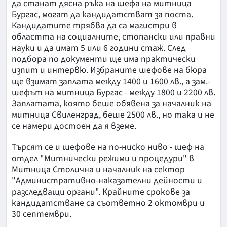
да станат дясна ръка на шефа на митница
Бургас, могат да кандидатстват за поста.
Кандидатите трябва да са магистри в
областта на социалните, стопански или правни
науки и да имат 5 или 6 години стаж. След
подбора по документи ще има практически
изпит и интервю. Избраните шефове на бюра
ще взимат заплата между 1400 и 1600 лв., а зам.-
шефът на митница Бургас - между 1800 и 2200 лв.
Заплатата, която беше обявена за началник на
митница Свиленград, беше 2500 лв., но така и не
се намери достоен да я вземе.
Търсят се и шефове на по-ниско ниво - шеф на
отдел "Митнически режими и процедури" в
Митница Столична и началник на сектор
"Административно-наказателни дейности и
разследващи органи". Крайните срокове за
кандидатстване са съответно 2 октомври и
30 септември.