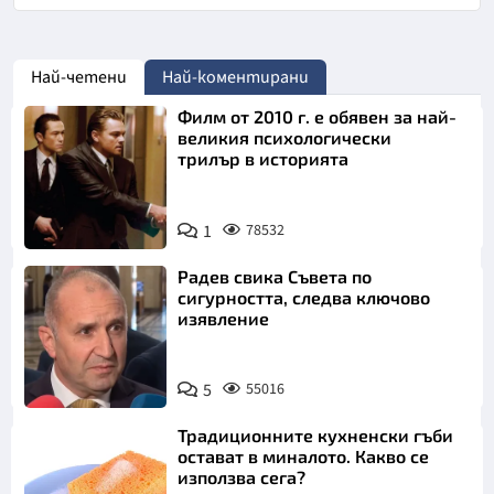
Най-четени
Най-коментирани
Филм от 2010 г. е обявен за най-
великия психологически
трилър в историята
1
78532
Радев свика Съвета по
сигурността, следва ключово
изявление
5
55016
Традиционните кухненски гъби
остават в миналото. Какво се
използва сега?