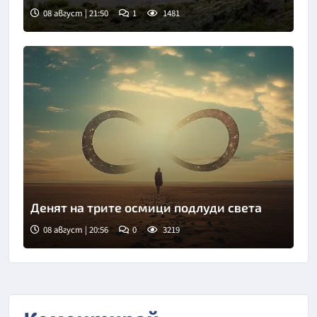
08 август | 21:50
1
1481
Денят на трите осмици подлуди света
08 август | 20:56
0
3219