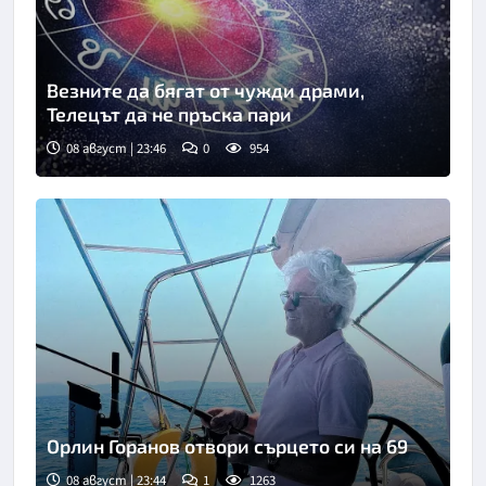
Везните да бягат от чужди драми,
Телецът да не пръска пари
08 август | 23:46
0
954
Орлин Горанов отвори сърцето си на 69
08 август | 23:44
1
1263