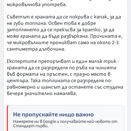
микровълнова употреба.
Съветът е храната да се покрива с капак, за да
не губи топлина. Освен това е добре
затоплянето да се прекъсва за кратко, за да
може храната да бъде разбъркана. Причината е,
че микровълните проникват само на около 2-3
сантиметра дълбочина.
Експертите препоръчват и един малък трик -
храната да се разпределя по ръба на чинията
във формата на пръстен, с празно място в
центъра. Така топлината се разпределя по-
равномерно и шансът да останете със студена
вечеря значително намалява.
Не пропускайте нищо важно
Намерете ни в Google и получавайте най-новото от
Стандарт първи.