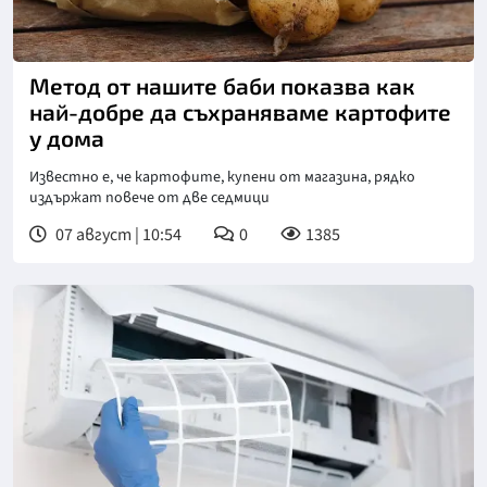
Снимка: Пиксабей
Метод от нашите баби показва как
най-добре да съхраняваме картофите
у дома
Известно е, че картофите, купени от магазина, рядко
издържат повече от две седмици
07 август | 10:54
0
1385