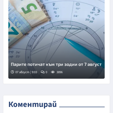
Парите потичат към три зодии от 7 август
07 август | 9:03
0
3896
Снимка: Фрийпик
Коментирай