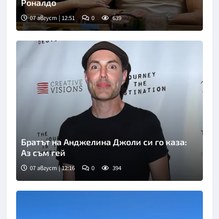
Роналдо
07 август | 12:51
0
639
Братът на Анджелина Джоли си го каза:
Аз съм гей
07 август | 12:16
0
394