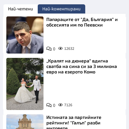
Най-четени
Най-коментирани
Папараците от "Да, България" и
обсесията им по Пеевски
0
12632
„Кралят на дюнера“ вдигна
сватба на сина си за 3 милиона
евро на езерото Комо
Снимка:
0
7126
Инстаграм
Истината за партийните
рейтинги! "Галъп" разби
митовете