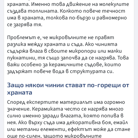
храната. Именно това движение на молекулите
създава топлината. Колкото повече течност
има в храната, толкова по-бързо и равномерно
се загрява тя.
Проблемът е, че микровълните не правят
разлика между храната и съда. Ако чинията
съдържа влага в своите микропори или малки
пукнатини, тя също започва да се нагрява. Това
важи особено за керамичните съдове, които
задържат повече вода в структурата си.
Защо някои чинии стават по-горещи от
храната
Според експертите материалът има огромно
значение. Керамиката често се нагрява много
силно именно заради влагата, която попива в
нея. Ако върху съда има декоративна боя, емайл
или метални елементи, ефектът може да стане
още по-силен, защото микровълните