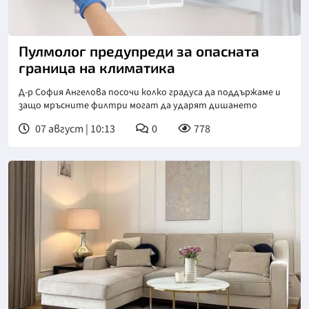
Пулмолог предупреди за опасната
граница на климатика
Д-р София Ангелова посочи колко градуса да поддържаме и
защо мръсните филтри могат да ударят дишането
07 август | 10:13
0
778