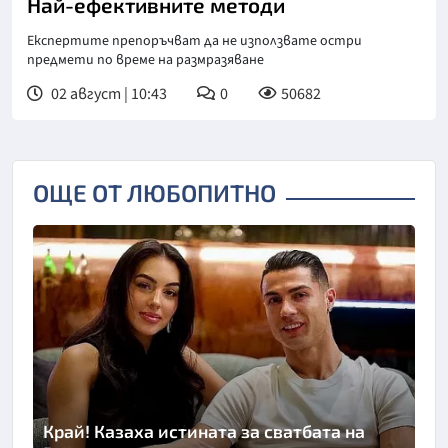
Най-ефективните методи
Експертите препоръчват да не използвате остри
предмети по време на размразяване
02 август | 10:43
0
50682
ОЩЕ ОТ ЛЮБОПИТНО
Край! Казаха истината за сватбата на