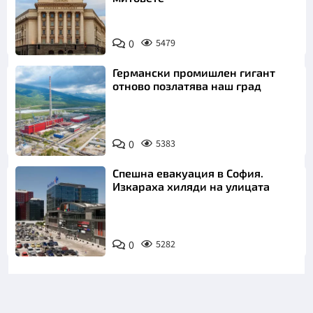
0
5479
Германски промишлен гигант
отново позлатява наш град
0
5383
Спешна евакуация в София.
Изкараха хиляди на улицата
0
5282