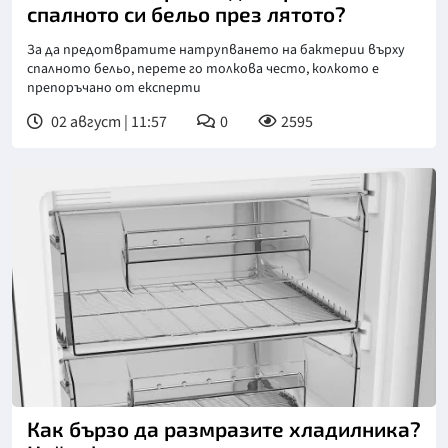
спалното си бельо през лятото?
За да предотвратите натрупването на бактерии върху
спалното бельо, перете го толкова често, колкото е
препоръчано от експерти
02 август | 11:57
0
2595
Как бързо да размразите хладилника?