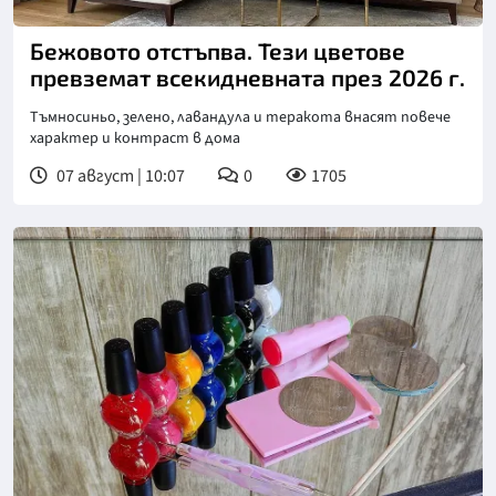
Бежовото отстъпва. Тези цветове
превземат всекидневната през 2026 г.
Тъмносиньо, зелено, лавандула и теракота внасят повече
характер и контраст в дома
07 август | 10:07
0
1705