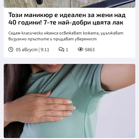
Снимка: Пиксабей
Този маникюр е идеален за жени над
40 години! 7-те най-добри цвята лак
Седем класически нюанса освежават кожата, удължават
визуално пръстите и придават увереност
05 август | 9:11
1
5863