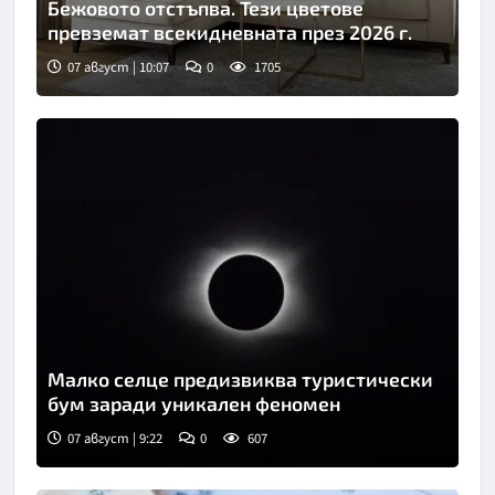
Бежовото отстъпва. Тези цветове
превземат всекидневната през 2026 г.
07 август | 10:07
0
1705
Малко селце предизвиква туристически
бум заради уникален феномен
07 август | 9:22
0
607
Снимка: Пиксабей