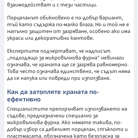
взаимодействат и с тези частици.
Порцеланът обикновено е по-добър вариант,
тъй като съдържа по-малко влага. Но и той не е
напълно защитен от загряване, особено ако има
украси или декоративни кантове.
Експертите подчертават, че надписът
„подходящо за микровълнова фурна“ невинаги
означава, че храната ще се загрява равномерно.
Това често означава единствено, че съдът няма
да се напука или повреди при използване.
Как да затопляте храната по-
ефективно
Специалистите препоръчват използването на
съдове, предназначени специално за
микровълнова фурна. Ако нямате такива, по-
добър избор са дебелият порцелан, стъклото и
пластмасата, обозначена като безопасна за