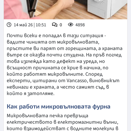
14 май 26 | 10:51
0
4898
Почти всеки е попадал в тази ситуация -
вадите чинията от микровълновата,
пръстите ви парят от горещината, а храната
вътре се оказва почти студена. На пръв поглед
това изглежда като дефект на уреда, но
всъщност причината се крие в начина, по
който работят микровълните. Според
експерти, цитирани от Vancasso, виновникът
невинаги е храната, а често самият съд, в
който я затопляме.
Как работи микровълновата фурна
Микровълновата печка превръща
електричеството в електромагнитни вълни,
които взаимодействат с водните молекули в