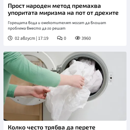
Прост народен метод премахва
упоритата миризма на пот от дрехите
Горещата вода и омекотителят могат да влошат
проблема вместо да го решат
02 август | 17:19
0
3960
Колко често трябва да перете