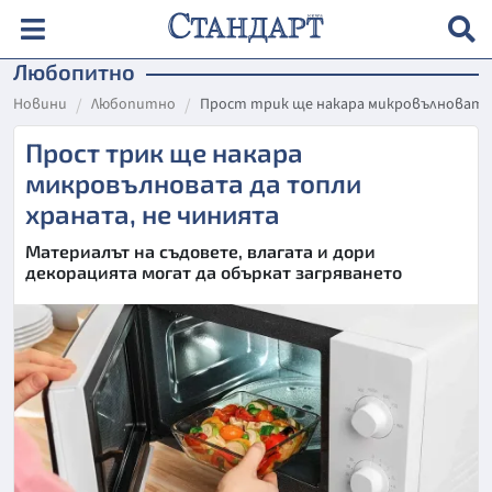
Любопитно
Новини
Любопитно
Прост трик ще накара микровълновата 
Прост трик ще накара
микровълновата да топли
храната, не чинията
Материалът на съдовете, влагата и дори
декорацията могат да объркат загряването