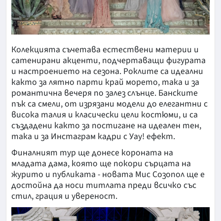
Колекцията съчетава естествени материи и
сатенирани акценти, подчертаващи фигурата
и настроението на сезона. Роклите са идеални
както за лятно парти край морето, така и за
романтична вечеря по залез слънце. Банските
пък са смели, от изрязани модели до елегантни с
висока талия и класически цели костюми, и са
създадени както за постигане на идеален тен,
така и за Инстаграм кадри с Уау! ефект.
Финалният тур ще донесе короната на
младата дама, която ще покори сърцата на
журито и публиката - новата Мис Созопол ще е
достойна да носи титлата преди всичко със
стил, грация и увереност.