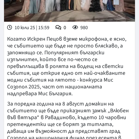
10 юли 25 | 15:59
0
980
Когато Искрен Пецов вземе микрофона, е ясно,
че събитието ще бъде не просто бляскаво, а
запомнящо се. Популярният български
изпълнител, който все по-често се
превъплъщава в ролята на водещ на светски
събития, ще открие едно от най-очакваните
модни събития на лятото - конкурса Мис
Созопол 2025, част от националната
надпревара Мис България.
За поредна година на 8 август домакин на
събитието ще бъде приказният замък „Влюбен
във вятъра“ в Равадиново, където 10 чаровни
претендентки ще се борят за титлата,
даваща им възможност да представят град
Созопол на националния финал през есента в