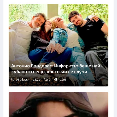
Антонио Бандерас: Инфарктът беше най-
хубавото нещо, което ми се случи
06 август | 18:21
0
1295
Снимка: Инстаграм