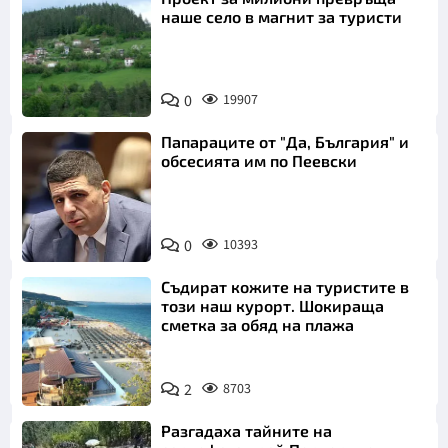
наше село в магнит за туристи
0
19907
Папараците от "Да, България" и
обсесията им по Пеевски
0
10393
Съдират кожите на туристите в
този наш курорт. Шокираща
сметка за обяд на плажа
2
8703
Разгадаха тайните на