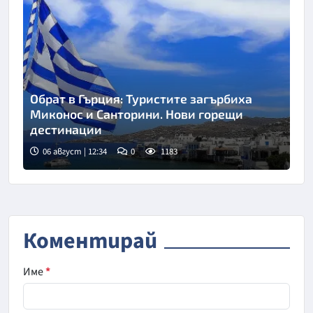
Обрат в Гърция: Туристите загърбиха
Миконос и Санторини. Нови горещи
дестинации
06 август | 12:34
0
1183
Коментирай
Име
*