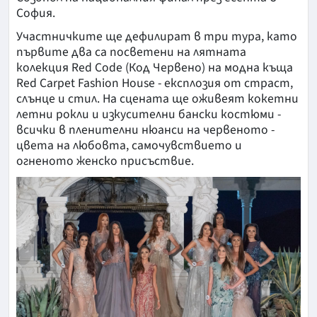
София.
Участничките ще дефилират в три тура, като
първите два са посветени на лятната
колекция Red Code (Код Червено) на модна къща
Red Carpet Fashion House - експлозия от страст,
слънце и стил. На сцената ще оживеят кокетни
летни рокли и изкусителни бански костюми -
всички в пленителни нюанси на червеното -
цвета на любовта, самочувствието и
огненото женско присъствие.