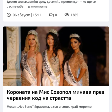
Десет финалистки сред десетки претендентки ще се
състезават за титлата
06 август | 15:11
0
1385
Короната на Мис Созопол минава през
червения код на страстта
Мисия „Червено“: красота, огън и стил край морето