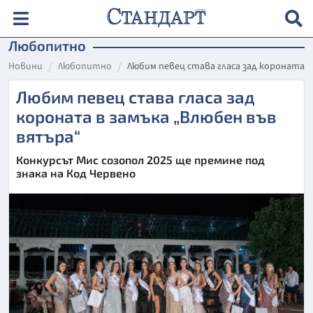
Любопитно
Новини
Любопитно
Любим певец става гласа зад короната в
Любим певец става гласа зад
короната в замъка „Влюбен във
вятъра“
Конкурсът Мис созопол 2025 ще премине под
знака на Код Червено