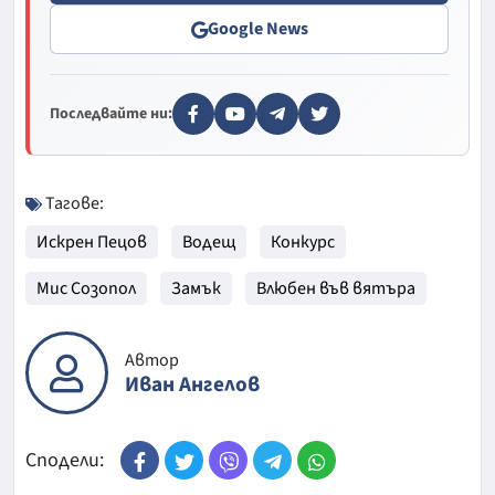
Google News
Последвайте ни:
Тагове:
Искрен Пецов
Водещ
Конкурс
Мис Созопол
Замък
Влюбен във вятъра
Автор
Иван Ангелов
Сподели: