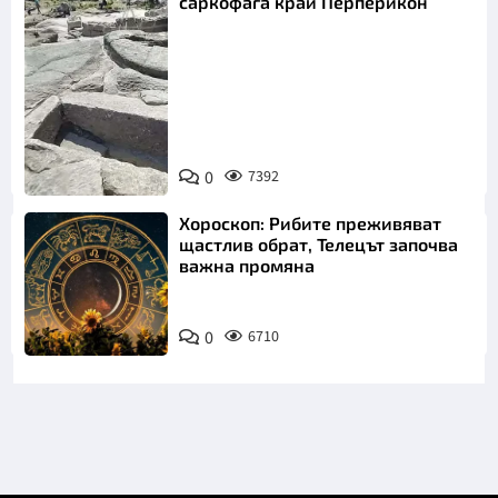
саркофага край Перперикон
Снимка:
Bulgaria ON
0
7392
AIR
Хороскоп: Рибите преживяват
щастлив обрат, Телецът започва
важна промяна
0
6710