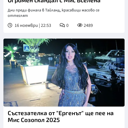
Дни преди финала в Тайланд, красавици масово се
оттеглят
16 ноември | 22:53
0
2489
Състезателка от "Ергенът" ще пее на
Мис Созопол 2025