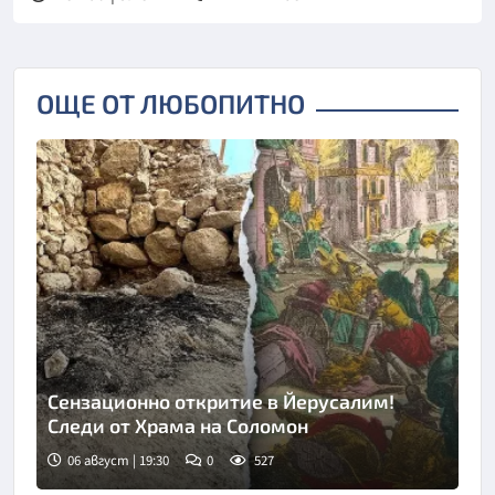
ОЩЕ ОТ ЛЮБОПИТНО
Сензационно откритие в Йерусалим!
Следи от Храма на Соломон
06 август | 19:30
0
527
Снимка: Fox news