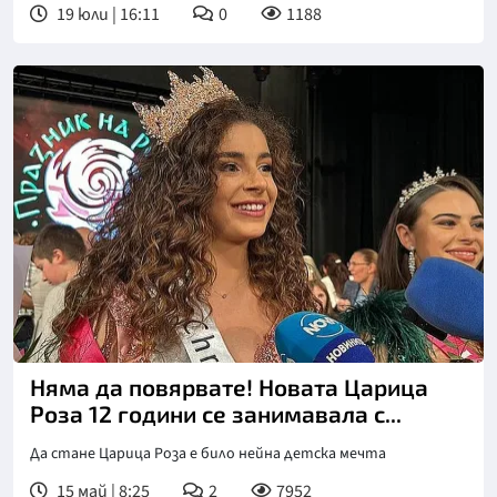
19 юли | 16:11
0
1188
Снимка: БТА
Няма да повярвате! Новата Царица
Роза 12 години се занимавала с...
Да стане Царица Роза е било нейна детска мечта
15 май | 8:25
2
7952