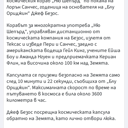
космическия кораб „Ню Шепърд“ по покана на
Лорън Санчес, годеница на основателя на „Блу
Ориджин“ Джеф Безос.
Корабът за многократна употреба „Ню
Шепърд“, управляван дистанционно от
космическата компания на Безос, излетя от
Тексас и изведе Пери и Санчес, заедно с
американската водеща Гейл Кинг, учените Ейша
Боу и Аманда Нгуен и предприемачката Кериан
Флин, на височина около 100 км над Земята.
Капсулата се приземи безопасно на Земята само
след 10 минути и 22 секунди, съобщиха от „Блу
Ориджин“. Максималната скорост по време на
пътуването в космоса е била около 3600
километра в час.
Джеф Безос посрещна космическата капсула
обратно на Земята, като лично отвори люка.