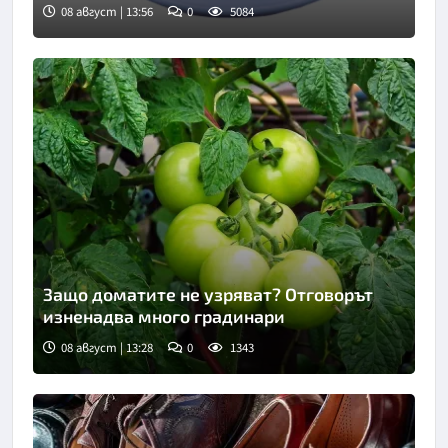
08 август | 13:56
0
5084
Снимка: Пиксабей
Защо доматите не узряват? Отговорът
изненадва много градинари
08 август | 13:28
0
1343
Снимка: Пиксабей