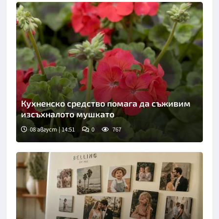
Кухненско средство помага да съживим
изсъхналото мушкато
08 август | 14:51
0
767