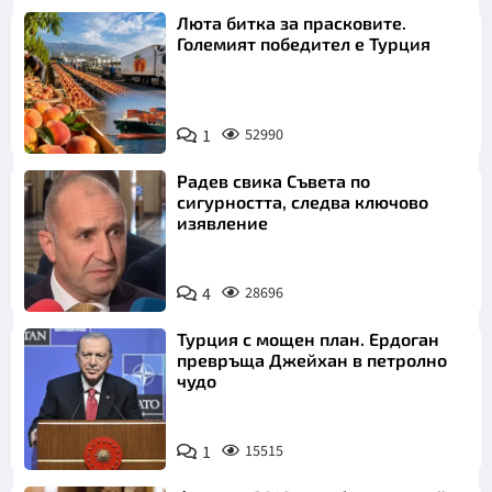
Люта битка за прасковите.
Големият победител е Турция
1
52990
Радев свика Съвета по
сигурността, следва ключово
изявление
4
28696
Турция с мощен план. Ердоган
превръща Джейхан в петролно
чудо
1
15515