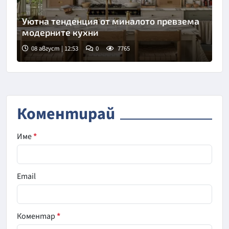
Уютна тенденция от миналото превзема
модерните кухни
08 август | 12:53
0
7765
Коментирай
Име
*
Email
Коментар
*