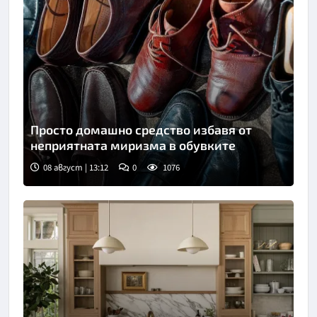
Просто домашно средство избавя от
неприятната миризма в обувките
08 август | 13:12
0
1076
Снимка: Пиксабей