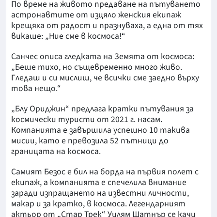
По време на живото предаване на пътуването
астронавтите от изцяло женския екипаж
крещяха от радост и празнуваха, а една от тях
викаше: „Ние сме в космоса!“
Санчес описа гледката на Земята от космоса:
„Беше тихо, но същевременно много живо.
Гледаш и си мислиш, че всички сме заедно върху
това нещо.“
„Блу Ориджин“ предлага кратки пътувания за
космически туристи от 2021 г. насам.
Компанията е завършила успешно 10 такива
мисии, като е превозила 52 пътници до
границата на космоса.
Самият Безос е бил на борда на първия полет с
екипаж, а компанията е спечелила внимание
заради изпращането на известни личности,
макар и за кратко, в космоса. Легендарният
актьор от „Стар Трек“ Уилям Шатнър се качи