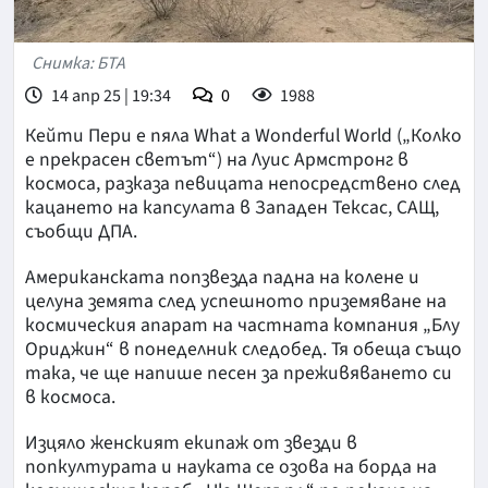
Снимка: БТА
14 апр 25 | 19:34
0
1988
Кейти Пери е пяла What a Wonderful World („Колко
е прекрасен светът“) на Луис Армстронг в
космоса, разказа певицата непосредствено след
кацането на капсулата в Западен Тексас, САЩ,
съобщи ДПА.
Американската попзвезда падна на колене и
целуна земята след успешното приземяване на
космическия апарат на частната компания „Блу
Ориджин“ в понеделник следобед. Тя обеща също
така, че ще напише песен за преживяването си
в космоса.
Изцяло женският екипаж от звезди в
попкултурата и науката се озова на борда на