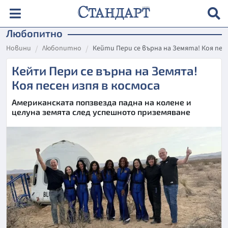
Любопитно
Новини
Любопитно
Кейти Пери се върна на Земята! Коя песе
Кейти Пери се върна на Земята!
Коя песен изпя в космоса
Американската попзвезда падна на колене и
целуна земята след успешното приземяване