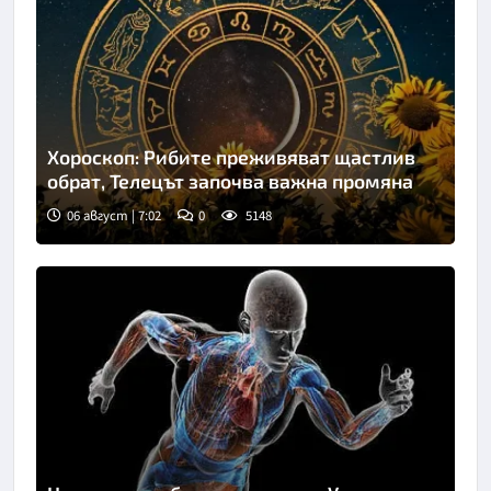
Хороскоп: Рибите преживяват щастлив
обрат, Телецът започва важна промяна
06 август | 7:02
0
5148