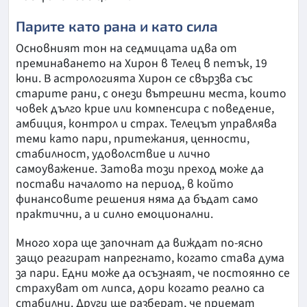
Парите като рана и като сила
Основният тон на седмицата идва от
преминаването на Хирон в Телец в петък, 19
юни. В астрологията Хирон се свързва със
старите рани, с онези вътрешни места, които
човек дълго крие или компенсира с поведение,
амбиция, контрол и страх. Телецът управлява
теми като пари, притежания, ценности,
стабилност, удоволствие и лично
самоуважение. Затова този преход може да
постави началото на период, в който
финансовите решения няма да бъдат само
практични, а и силно емоционални.
Много хора ще започнат да виждат по-ясно
защо реагират напрегнато, когато става дума
за пари. Едни може да осъзнаят, че постоянно се
страхуват от липса, дори когато реално са
стабилни. Други ще разберат, че приемат