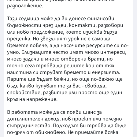
разположение.
Тази седмица може да ви донесе финансови
възможности чрез идеи, контакти, разговори
или ново предложение, което изисква бърза
преценка. Но звездният урок не е само да
вземете повече, а да насочите ресурсите си по-
умно. Близнаците често имат много интереси,
много задачи и много отворени врати, но
точно сега трябва да решите кои от тях
наистина си струват времето и енергията.
Парите ще бъдат важни, но още по-важно ще
бъде какво купуват те за вас - свобода,
спокойствие, развитие или просто още един
кръг на напрежение.
В работата може да се появи шанс за
допълнителен доход, нов проект или полезно
сътрудничество. Подходът ви трябва да бъде
по-зрял от обикновено. Не приемайте всяка