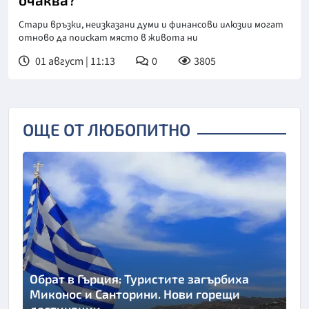
Стари връзки, неизказани думи и финансови илюзии могат
отново да поискат място в живота ни
01 август | 11:13
0
3805
ОЩЕ ОТ ЛЮБОПИТНО
Обрат в Гърция: Туристите загърбиха
Миконос и Санторини. Нови горещи