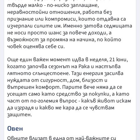
твърде малко - по-ниско заплащане,
неравностойни отношения, работа без
признание или компромиси, които отдавна са
изчерпали силите им. Именно затова седмицата
не носи просто шанс за повече доходи, а
възможност за промяна на начина, по който
човек оценява себе си.
Още един важен момент идва в неделя, 21 юни,
когато започва сезонът на Рака и настъпва
лятното слънцестоене. Тази енергия засилва
нуждата от сигурност, дом, близост и
вътрешен комфорт. Парите вече няма да се
усещат само като средство за покупки, а като
част от по-големия въпрос - какъв живот искам
да изградя и какво ме кара да се чувствам
защитен.
Овен
Овните влизат в една от най-важните си