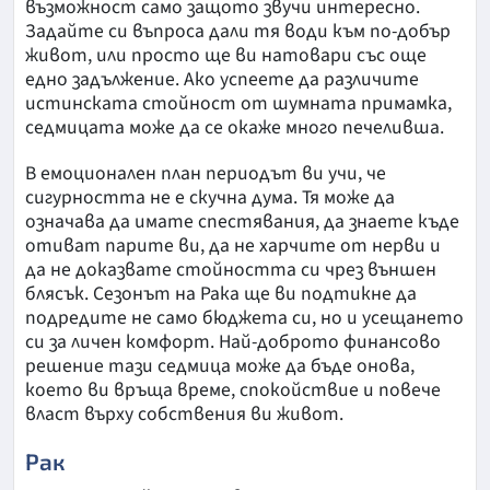
възможност само защото звучи интересно.
Задайте си въпроса дали тя води към по-добър
живот, или просто ще ви натовари със още
едно задължение. Ако успеете да различите
истинската стойност от шумната примамка,
седмицата може да се окаже много печеливша.
В емоционален план периодът ви учи, че
сигурността не е скучна дума. Тя може да
означава да имате спестявания, да знаете къде
отиват парите ви, да не харчите от нерви и
да не доказвате стойността си чрез външен
блясък. Сезонът на Рака ще ви подтикне да
подредите не само бюджета си, но и усещането
си за личен комфорт. Най-доброто финансово
решение тази седмица може да бъде онова,
което ви връща време, спокойствие и повече
власт върху собствения ви живот.
Рак