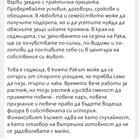
върви заедно с практична преценка.
Проверявайте условия, договори, срокове и
обещания. В любовта и семейството може да
получите подкрепа, но и да усетите нужда да
обясните защо искате промяна. В края на
седмицата, със започването на сезона на Рака,
ще се почувствате по-силни, по-видими и по-
готови да поставите себе си в центъра на
собствения си живот.
Това е седмица, в която Ракът може да се
отърси от старото усещане, че трябва само
да пази, търпи и чака. Времето вече работи за
растеж, но този растеж изисква смелост да
приемете повече - повече пари, повече
признание и повече право да бъдете водеща
фигура в собствената си история.
Финансовият късмет идва не като случайност,
а като отговор на вътрешна готовност да не
се задоволявате с малко.