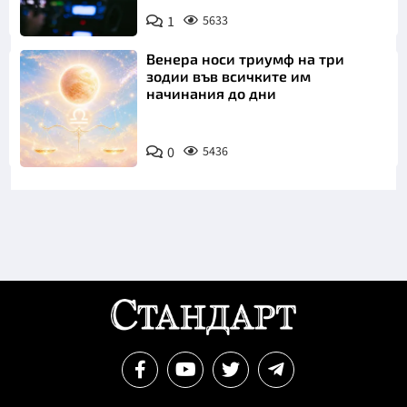
1
5633
Венера носи триумф на три
зодии във всичките им
начинания до дни
0
5436