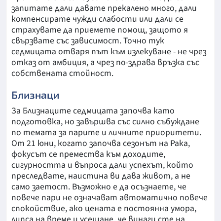
запитате дали давате прекалено много, дали
компенсирате чужди слабости или дали се
страхувате да приемете помощ, защото я
свързвате със зависимост. Точно тук
седмицата отваря път към излекуване - не чрез
отказ от амбиция, а чрез по-здрава връзка със
собствената стойност.
Близнаци
За Близнаците седмицата започва като
подготовка, но завършва със силно събуждане
по темата за парите и личните приоритети.
От 21 юни, когато започва сезонът на Рака,
фокусът се премества към доходите,
сигурността и въпроса дали успехът, който
преследвате, наистина ви дава живот, а не
само заетост. Възможно е да осъзнаете, че
повече пари не означават автоматично повече
спокойствие, ако цената е постоянна умора,
липса на време и усещане, че винаги сте на