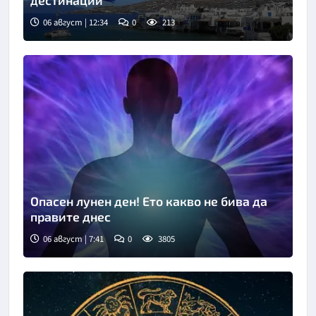
дестинации
06 август | 12:34
0
213
Опасен лунен ден! Ето какво не бива да
правите днес
06 август | 7:41
0
3805