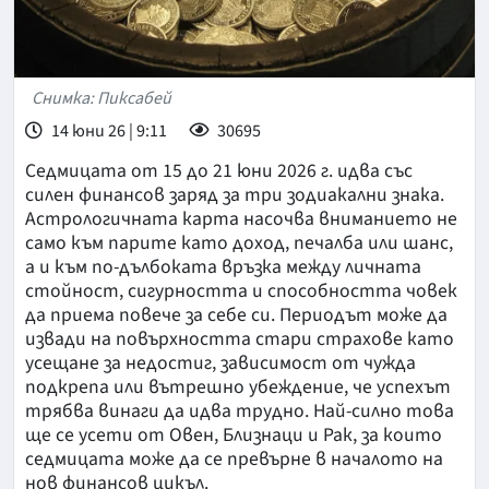
Снимка: Пиксабей
14 юни 26 | 9:11
30695
Седмицата от 15 до 21 юни 2026 г. идва със
силен финансов заряд за три зодиакални знака.
Астрологичната карта насочва вниманието не
само към парите като доход, печалба или шанс,
а и към по-дълбоката връзка между личната
стойност, сигурността и способността човек
да приема повече за себе си. Периодът може да
извади на повърхността стари страхове като
усещане за недостиг, зависимост от чужда
подкрепа или вътрешно убеждение, че успехът
трябва винаги да идва трудно. Най-силно това
ще се усети от Овен, Близнаци и Рак, за които
седмицата може да се превърне в началото на
нов финансов цикъл.