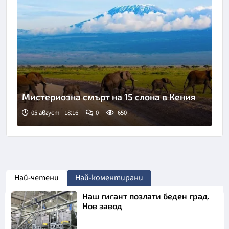
Мистериозна смърт на 15 слона в Кения
05 август | 18:16
0
650
Най-четени
Най-коментирани
Наш гигант позлати беден град.
Нов завод