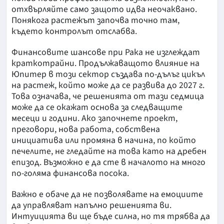
отхвърляйте само защото идва неочаквано.
Понякога растежът започва точно там,
където контролът отслабва.
Финансовите шансове при Рака не изглеждат
краткотрайни. Продължаващото влияние на
Юпитер в този сектор създава по-дълъг цикъл
на растеж, който може да се развива до 2027 г.
Това означава, че решенията от тази седмица
може да се окажат основа за следващите
месеци и години. Ако започнете проект,
преговори, нова работа, собствена
инициатива или промяна в начина, по който
печелите, не гледайте на това като на дребен
епизод. Възможно е да сте в началото на много
по-голяма финансова посока.
Важно е обаче да не позволявате на емоциите
да управляват напълно решенията ви.
Интуицията ви ще бъде силна, но тя трябва да