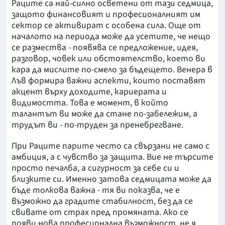
Раците са най-силно осветени от тази седмица,
защото финансовият и професионалният им
сектор се активират с особена сила. Още от
началото на периода може да усетите, че нещо
се размества - появява се предложение, идея,
разговор, човек или обстоятелство, което ви
кара да мислите по-смело за бъдещето. Венера в
Лъв формира важни аспекти, които поставят
акцент върху доходите, кариерата и
видимостта. Това е момент, в който
талантът ви може да стане по-забележим, а
трудът ви - по-труден за пренебрегване.
При Раците парите често са свързани не само с
амбиция, а с чувство за защита. Вие не търсите
просто печалба, а сигурност за себе си и
близките си. Именно затова седмицата може да
бъде толкова важна - тя ви показва, че е
възможно да градите стабилност, без да се
свивате от страх пред промяната. Ако се
появи нова професионална възможност, не я