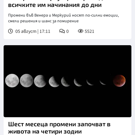
всичките им начинания до дни
Промени във Венера и Меркурий носят по-силни емоции,
смели решения и шанс за помирение
05 август | 17:11
0
5521
Шест месеца промени започват в
живота на четири зодии