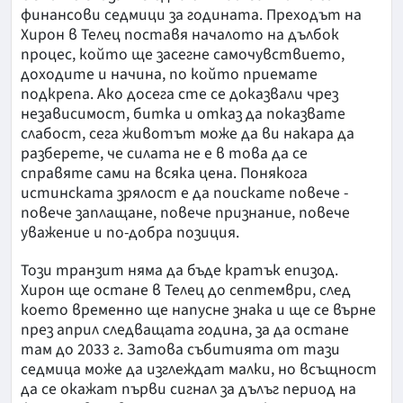
финансови седмици за годината. Преходът на
Хирон в Телец поставя началото на дълбок
процес, който ще засегне самочувствието,
доходите и начина, по който приемате
подкрепа. Ако досега сте се доказвали чрез
независимост, битка и отказ да показвате
слабост, сега животът може да ви накара да
разберете, че силата не е в това да се
справяте сами на всяка цена. Понякога
истинската зрялост е да поискате повече -
повече заплащане, повече признание, повече
уважение и по-добра позиция.
Този транзит няма да бъде кратък епизод.
Хирон ще остане в Телец до септември, след
което временно ще напусне знака и ще се върне
през април следващата година, за да остане
там до 2033 г. Затова събитията от тази
седмица може да изглеждат малки, но всъщност
да се окажат първи сигнал за дълъг период на