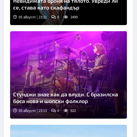
Невидимата броня на тялото. Увреди ли
се, става като скафандър
05 август | 23:21
0
2499
Стунджи знае как да влуди. С бразилска
боса нова и шопски фолклор
05 август | 23:13
0
522