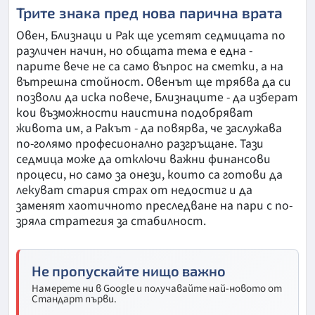
Трите знака пред нова парична врата
Овен, Близнаци и Рак ще усетят седмицата по
различен начин, но общата тема е една -
парите вече не са само въпрос на сметки, а на
вътрешна стойност. Овенът ще трябва да си
позволи да иска повече, Близнаците - да изберат
кои възможности наистина подобряват
живота им, а Ракът - да повярва, че заслужава
по-голямо професионално разгръщане. Тази
седмица може да отключи важни финансови
процеси, но само за онези, които са готови да
лекуват стария страх от недостиг и да
заменят хаотичното преследване на пари с по-
зряла стратегия за стабилност.
Не пропускайте нищо важно
Намерете ни в Google и получавайте най-новото от
Стандарт първи.