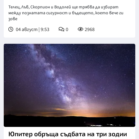
Телец, Лъв, Скорпион и Водолей ще трябва да избират
между познатата сигурност и бъдещето, което вече ги
зове
04 август | 9:53
0
2968
Снимка: Пиксабей
Юпитер обръща съдбата на три зодии