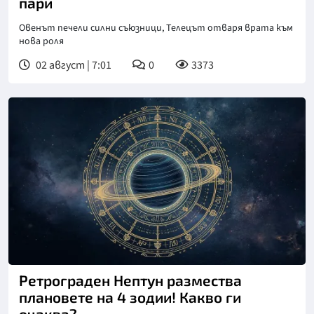
пари
Овенът печели силни съюзници, Телецът отваря врата към
нова роля
02 август | 7:01
0
3373
Ретрограден Нептун размества
плановете на 4 зодии! Какво ги
очаква?