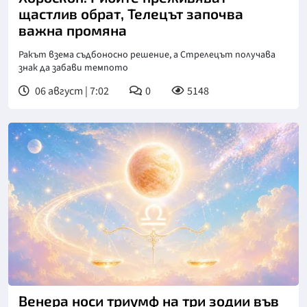
щастлив обрат, Телецът започва
важна промяна
Ракът взема съдбоносно решение, а Стрелецът получава
знак да забави темпото
06 август | 7:02
0
5148
Венера носи триумф на три зодии във