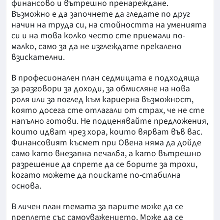
финансово и вътрешно пренареждане.
Възможно е да започнете да гледате по друг
начин на труда си, на стойността на уменията
си и на това колко често сте приемали по-
малко, само за да не изглеждате прекалено
взискателни.
В професионален план седмицата е подходяща
за разговори за доходи, за обмисляне на нова
роля или за поглед към кариерна възможност,
която досега сте отлагали от страх, че не сте
напълно готови. Не подценявайте предложения,
които идват чрез хора, които вярват във вас.
Финансовият късмет при Овена няма да дойде
само като внезапна печалба, а като вътрешно
разрешение да спрете да се борите за трохи,
когато можете да поискате по-стабилна
основа.
В личен план темата за парите може да се
преплете със самоуважението. Може да се