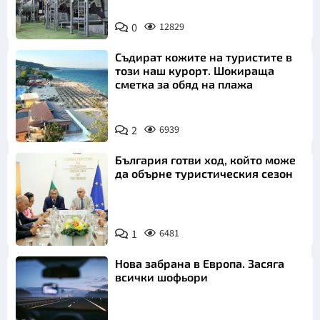
0
12829
Съдират кожите на туристите в
този наш курорт. Шокираща
сметка за обяд на плажа
2
6939
България готви ход, който може
да обърне туристическия сезон
1
6481
Нова забрана в Европа. Засяга
всички шофьори