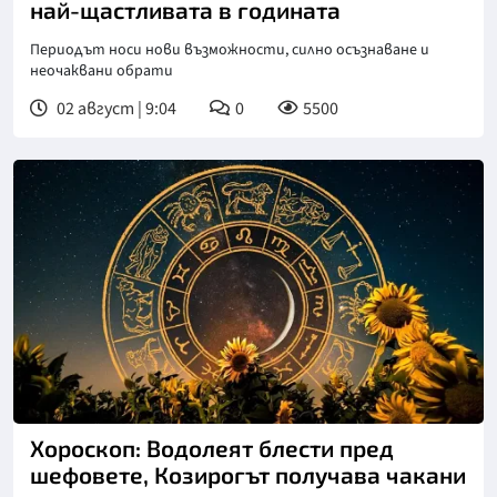
най-щастливата в годината
Периодът носи нови възможности, силно осъзнаване и
неочаквани обрати
02 август | 9:04
0
5500
Хороскоп: Водолеят блести пред
шефовете, Козирогът получава чакани