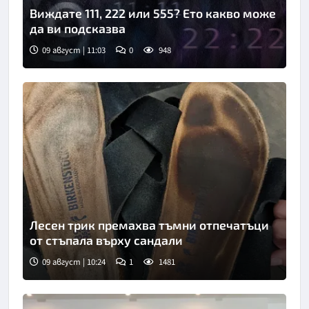
Виждате 111, 222 или 555? Ето какво може
да ви подсказва
09 август | 11:03
0
948
Лесен трик премахва тъмни отпечатъци
от стъпала върху сандали
09 август | 10:24
1
1481