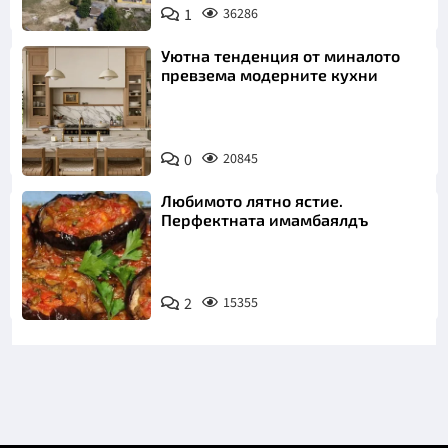
1
36286
Уютна тенденция от миналото
превзема модерните кухни
0
20845
Любимото лятно ястие.
Перфектната имамбаялдъ
2
15355