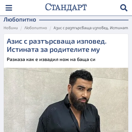
Любопитно
Новини
Любопитно
Азис с разтърсваща изповед. Истината
Азис с разтърсваща изповед.
Истината за родителите му
Разказа как е извадил нож на баща си