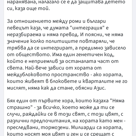
наранявана, налагало се е да защитава детето
си, каза още той.
За отношението между роми и българи
певецът каза, че думата "интеграция" е
неразбираема и няма превод. И поясни, че няма
значение колко политиците повтаряли, че
трябва да се интегрират, а предимно зависело
от обществото. Има един генетичен код,
който е неприемлив за останалата част от
света. Най-вече зависи от хората от
междублоковото пространство - ако хората,
които живеят в блоковете и кварталите не го
мислят, няма как да стане, обясни Азис.
Бях един от първите хора, които казаха "Няма
страшно" - за всичко, което може да ти се
случи, раждайки се в този свят, с този цвят, с
различни предпочитания, на хората като мен -
преследвани, тормозени. Милиарди са хората,
които носят моя цвят и ген и се срещат с