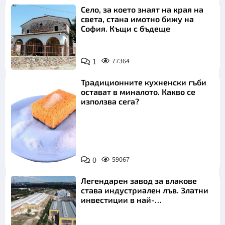
Село, за което знаят на края на
света, стана имотно бижу на
София. Къщи с бъдеще
1
77364
Традиционните кухненски гъби
остават в миналото. Какво се
използва сега?
Снимка:
0
59067
Пиксабей
Легендарен завод за влакове
става индустриален лъв. Златни
инвестиции в най-
аристократичния ни град