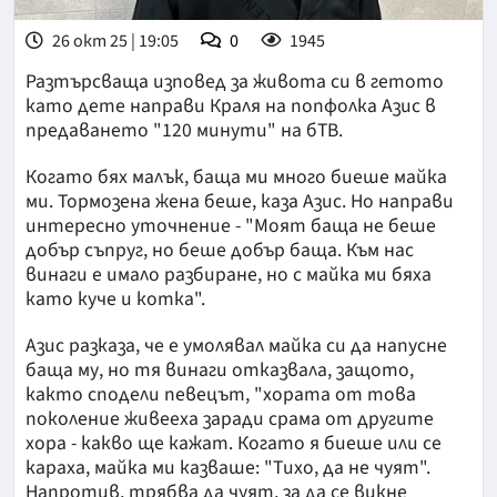
26 окт 25 | 19:05
0
1945
Разтърсваща изповед за живота си в гетото
като дете направи Краля на попфолка Азис в
предаването "120 минути" на бТВ.
Когато бях малък, баща ми много биеше майка
ми. Тормозена жена беше, каза Азис. Но направи
интересно уточнение - "Моят баща не беше
добър съпруг, но беше добър баща. Към нас
винаги е имало разбиране, но с майка ми бяха
като куче и котка".
Азис разказа, че е умолявал майка си да напусне
баща му, но тя винаги отказвала, защото,
както сподели певецът, "хората от това
поколение живееха заради срама от другите
хора - какво ще кажат. Когато я биеше или се
караха, майка ми казваше: "Тихо, да не чуят".
Напротив, трябва да чуят, за да се викне