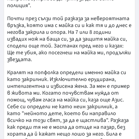
полиция".
Почти през сълзи той разказа за невероятната
връзка, която има с майка си и как тя и до днес е
негова закрила и опора. На 7 или 8 години
извадих нож на баща си, за да защитя майка си,
сподели още той. Застанах пред него и казах:
Ще те убия, ако посегнеш на майка ми, продължи
звездата.
Кралят на попфолка определи именно майка си
като закрилник. Изключително ерудирана,
интелигентна и извисена жена. За мен е пример
в живота ми. Когато почувствам нужда от
помощ, чувам гласа на майка си, каза още Азис.
Себе си определи не като неин закрилник, а
като "нейното дете, което би направило
всичко на този свят, за да е щастлива". Разказа
как преди тя не е могла да отиде на пазар, без
хората да й кажат нещо лошо за него. Била е