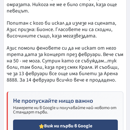
омразата. Никога не ме е било страх, каза още
певецът.
Попитан с кого би искал да излезе на сцената,
Азис призна: Бионсе. Гласовете ни са сходни,
височините също, каза мегазвездата.
Азис помоли феновете си да не искат от него
трета дата за концерт през февруари. Вече съм
на 50 - не мога. Сутрин като се събуждам...тук
боли, там боли, каза през смях Краля. И съобщи,
че за 13 февруари все още има билети за Арена
8888. За 14 февруари всичко вече е продадено.
Не пропускайте нищо важно
Намерете ни в Google и получавайте най-новото от
Стандарт първи.
Виж ни първи в Google