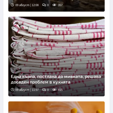
09 август | 12:08
0
357
Снимка: БГНЕС
Една кърпа, постлана до мивката, решава
досаден проблем в кухнята
09 август | 11:57
0
815
Снимка: Пиксабей