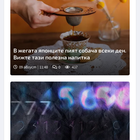
В жегата японците пият собача всеки ден.
Вижте тази полезна напитка
09 август | 11:48
0
437