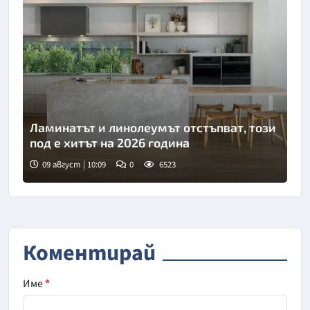
Ламинатът и линолеумът отстъпват, този
под е хитът на 2026 година
09 август | 10:09
0
6523
Коментирай
Име
*