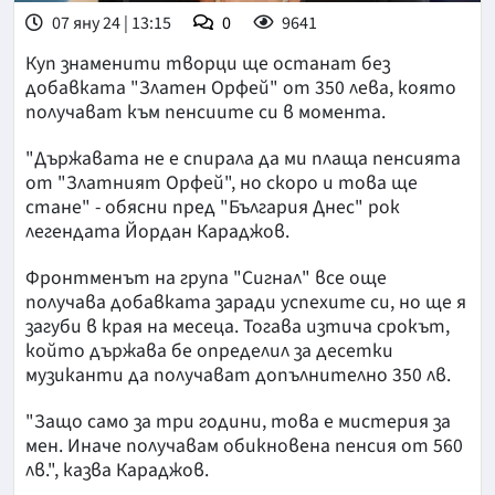
07 яну 24 | 13:15
0
9641
Куп знаменити творци ще останат без
добавката "Златен Орфей" от 350 лева, която
получават към пенсиите си в момента.
"Държавата не е спирала да ми плаща пенсията
от "Златният Орфей", но скоро и това ще
стане" - обясни пред "България Днес" рок
легендата Йордан Караджов.
Фронтменът на група "Сигнал" все още
получава добавката заради успехите си, но ще я
загуби в края на месеца. Тогава изтича срокът,
който държава бе определил за десетки
музиканти да получават допълнително 350 лв.
"Защо само за три години, това е мистерия за
мен. Иначе получавам обикновена пенсия от 560
лв.", казва Караджов.