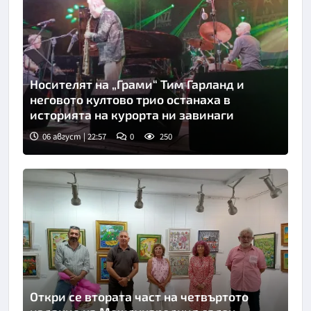
Носителят на „Грами“ Тим Гарланд и
неговото култово трио останаха в
историята на курорта ни завинаги
06 август | 22:57
0
250
Откри се втората част на четвъртото