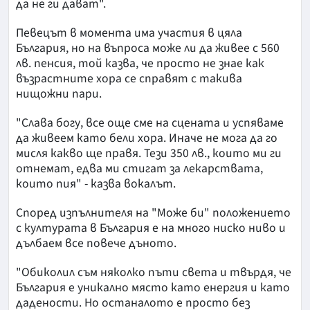
да не ги дават".
Певецът в момента има участия в цяла
България, но на въпроса може ли да живее с 560
лв. пенсия, той казва, че просто не знае как
възрастните хора се справят с такива
нищожни пари.
"Слава богу, все още сме на сцената и успяваме
да живеем като бели хора. Иначе не мога да го
мисля какво ще правя. Тези 350 лв., които ми ги
отнемат, едва ми стигат за лекарствата,
които пия" - казва вокалът.
Според изпълнителя на "Може би" положението
с културата в България е на много ниско ниво и
дълбаем все повече дъното.
"Обиколил съм няколко пъти света и твърдя, че
България е уникално място като енергия и като
дадености. Но останалото е просто без