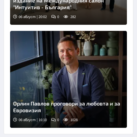
издание на Международния салон
"Интуитив - България"
06 август | 20:02
0
282
Орлин Павлов проговори за любовта и за
Евровизия
06 август | 16:10
0
1028
Снимка: БТА