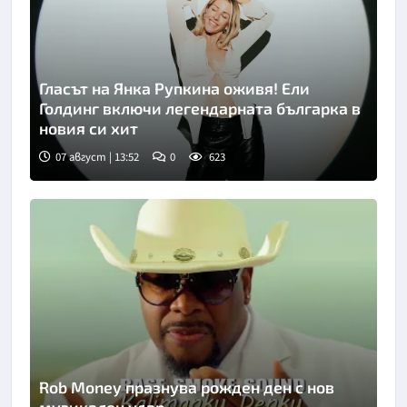
Гласът на Янка Рупкина оживя! Ели
Голдинг включи легендарната българка в
новия си хит
07 август | 13:52
0
623
Rob Money празнува рожден ден с нов
музикален удар