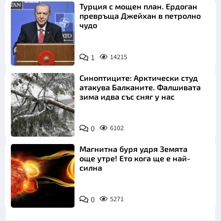
Турция с мощен план. Ердоган
превръща Джейхан в петролно
чудо
1
14215
Синоптиците: Арктически студ
атакува Балканите. Фалшивата
зима идва със сняг у нас
0
6102
Магнитна буря удря Земята
още утре! Ето кога ще е най-
силна
0
5271