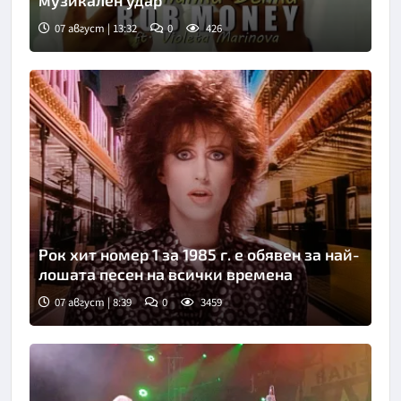
07 август | 13:32
0
426
Рок хит номер 1 за 1985 г. е обявен за най-
лошата песен на всички времена
07 август | 8:39
0
3459