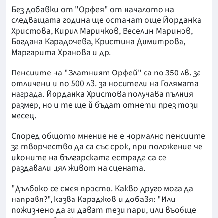
Без добавки от "Орфея" от началото на
следващата година ще останат още Йорданка
Христова, Кирил Маричков, Веселин Маринов,
Богдана Карадочева, Кристина Димитрова,
Маргарита Хранова и др.
Пенсиите на "Златният Орфей" са по 350 лв. за
отличени и по 500 лв. за носители на Голямата
награда. Йорданка Христова получава пълния
размер, но и те ще й бъдат отнети през този
месец.
Според общото мнение не е нормално пенсиите
за творчество да са със срок, при положение че
иконите на българската естрада са се
раздавали цял живот на сцената.
"Дълбоко се смея просто. Какво друго мога да
направя?", казва Караджов и добавя: "Или
пожизнено да ги дават тези пари, или въобще