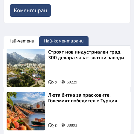
Най-четени
Най-коментирани
Строят нов индустриален град.
300 декара чакат златни заводи
2
60229
Люта битка за прасковите.
Големият победител е Турция
0
38893