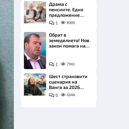
Драма с
пенсиите. Едно
предложение
удря над 800 000
1
8000
българи
Обрат в
земеделието! Нов
НИЦИ
закон помага на
производителите
Снимка:
1
7941
бТВ
КРАЙНА
Шест страховити
сценария на
Ванга за 2026
година
0
6044