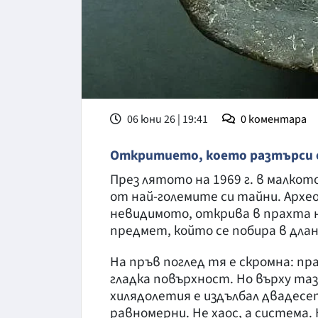
06 юни 26 | 19:41
0
коментара
Откритието, което разтърси е
През лятото на 1969 г. в малкот
от най-големите си тайни. Архео
невидимото, открива в прахта н
предмет, който се побира в дла
На пръв поглед тя е скромна: пр
гладка повърхност. Но върху та
хилядолетия е издълбал двадесет
равномерни. Не хаос, а система. 