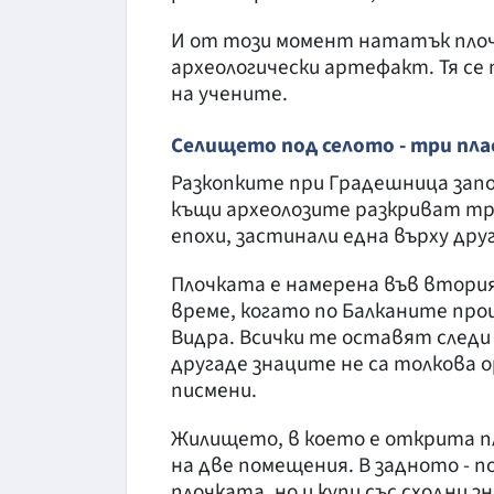
И от този момент нататък пло
археологически артефакт. Тя се 
на учените.
Селището под селото - три пл
Разкопките при Градешница зап
къщи археолозите разкриват тр
епохи, застинали една върху друг
Плочката е намерена във втория 
време, когато по Балканите про
Видра. Всички те оставят следи 
другаде знаците не са толкова 
писмени.
Жилището, в което е открита пл
на две помещения. В задното - п
плочката, но и купи със сходни 