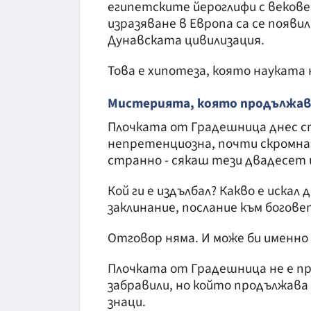
египетските йероглифи с векове.
изразяване в Европа са се появи
Дунавската цивилизация.
Това е хипотеза, която науката 
Мистерията, която продължава
Плочката от Градешница днес ст
непретенциозна, почти скромна. 
странно - сякаш тези двадесет и
Кой ги е издълбал? Какво е искал
заклинание, послание към богове
Отговор няма. И може би именно
Плочката от Градешница не е пр
забравили, но който продължава 
знаци.