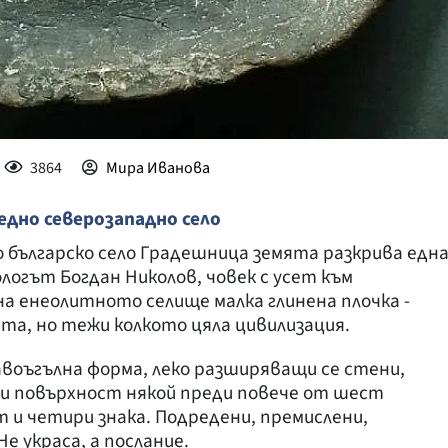
3864
Мира Иванова
дно северозападно село
о българско село Градешница земята разкрива едн
логът Богдан Николов, човек с усет към
а енеолитното селище малка глинена плочка -
нта, но тежи колкото цяла цивилизация.
авоъгълна форма, леко разширяващи се стени,
зи повърхност някой преди повече от шест
 и четири знака. Подредени, премислени,
Не украса, а послание.