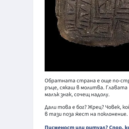
Обратната страна е още по-стр
ръце, сякаш в молитва. Главата 
малък знак, сочещ надолу.
Дали това е бог? Жрец? Човек, 
в тази поза жест на поклонение.
Писменост или ритуал? Спор, 