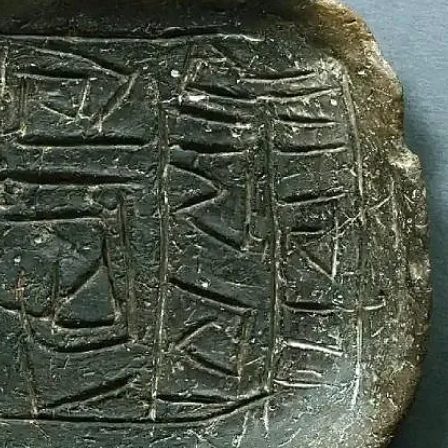
КУЛТУРА
ПРАВОСЪДИЕ
КРИМИ
КИБЕРЗАЩИТ
ВЯРА
ОБЯВИ
ВОЙНАТА В У
ВРЕМЕТО