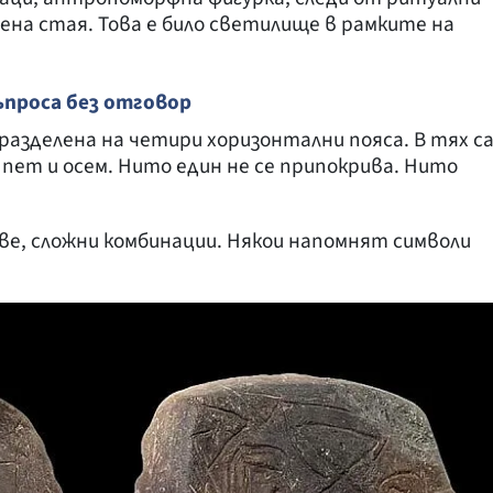
вена стая. Това е било светилище в рамките на
ъпроса без отговор
разделена на четири хоризонтални пояса. В тях с
 пет и осем. Нито един не се припокрива. Нито
ве, сложни комбинации. Някои напомнят символи