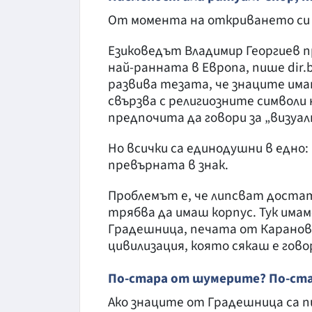
От момента на откриването си 
Езиковедът Владимир Георгиев п
най-ранната в Европа, пише dir.
развива тезата, че знаците има
свързва с религиозните символи
предпочита да говори за „визуал
Но всички са единодушни в едно: 
превърната в знак.
Проблемът е, че липсват доста
трябва да имаш корпус. Тук има
Градешница, печата от Каранов
цивилизация, която сякаш е гово
По-стара от шумерите? По-ста
Ако знаците от Градешница са 