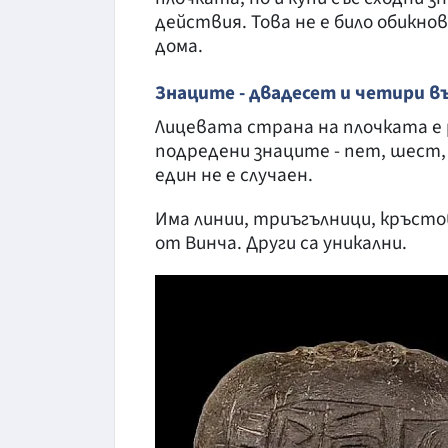
действия. Това не е било обикно
дома.
Знаците - двадесет и четири в
Лицевата страна на плочката е 
подредени знаците - пет, шест,
един не е случаен.
Има линии, триъгълници, кръсто
от Винча. Други са уникални.