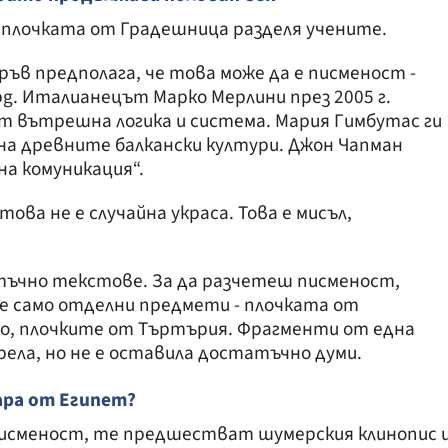
плочката от Градешница разделя учените.
ръв предполага, че това може да е писменост -
bg. Италианецът Марко Мерлини през 2005 г.
т вътрешна логика и система. Мария Гимбутас ги
 на древните балкански култури. Джон Чапман
на комуникация“.
това не е случайна украса. Това е мисъл,
тъчно текстове. За да разчетеш писменост,
ме само отделни предмети - плочката от
о, плочките от Търтърия. Фрагменти от една
рела, но не е оставила достатъчно думи.
ра от Египет?
писменост, те предшестват шумерския клинопис 