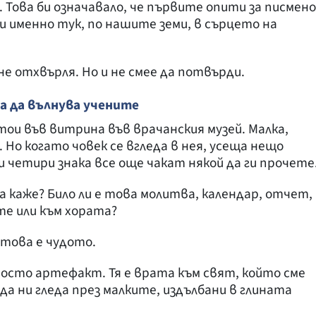
 Това би означавало, че първите опити за писмено
ли именно тук, по нашите земи, в сърцето на
не отхвърля. Но и не смее да потвърди.
 да вълнува учените
ои във витрина във врачанския музей. Малка,
Но когато човек се вгледа в нея, усеща нещо
 четири знака все още чакат някой да ги прочете
 да каже? Било ли е това молитва, календар, отчет,
те или към хората?
 това е чудото.
осто артефакт. Тя е врата към свят, който сме
да ни гледа през малките, издълбани в глината