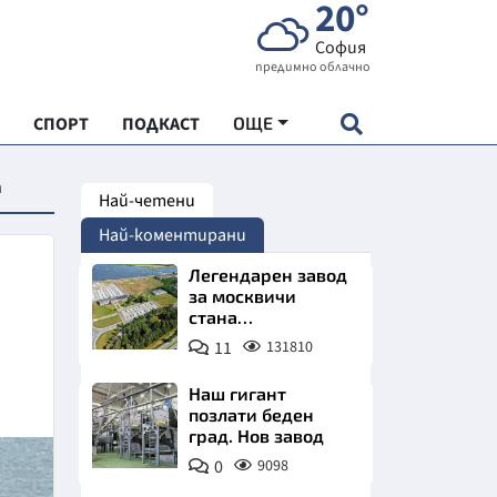
20°
София
предимно облачно
СПОРТ
ПОДКАСТ
ОЩЕ
а
Най-четени
НДАРТ
Най-коментирани
АДЕМИЯ "ЧУДЕСАТА НА БЪЛГАРИЯ"
Легендарен завод
за москвичи
стана
Е
индустриално
11
131810
чудо. Позлатява
Северна България
Наш гигант
позлати беден
град. Нов завод
СКАТА ХРАНА
0
9098
АРСКАТА ИКОНОМИКА