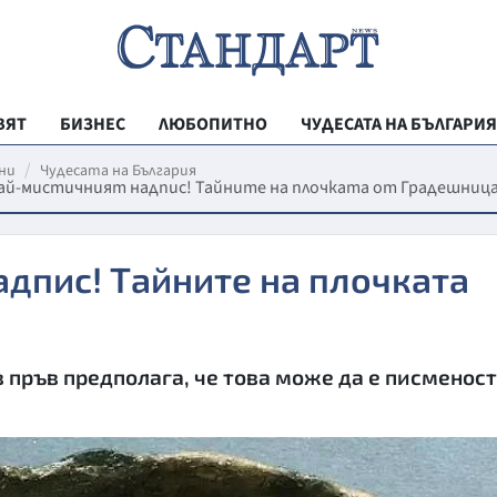
ВЯТ
БИЗНЕС
ЛЮБОПИТНО
ЧУДЕСАТА НА БЪЛГАРИЯ
РЕГИОНАЛНИ
ни
Чудесата на България
ай-мистичният надпис! Тайните на плочката от Градешниц
ВЕСТНИК СТА
МЛАДЕЖКА АК
дпис! Тайните на плочката
ЗДРАВЕ
ОБРАЗОВАНИ
МОЯТ ГРАД
 пръв предполага, че това може да е писменост
ТЕХНОЛОГИИ
ДА!НА БЪЛГАР
ДА! НА БЪЛГ