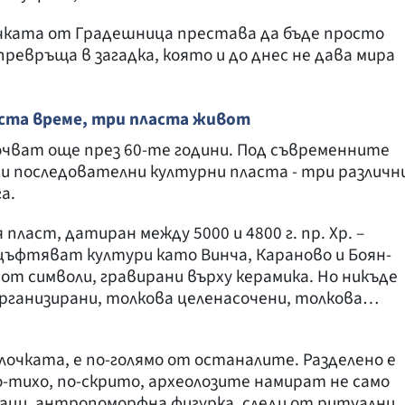
чката от Градешница престава да бъде просто
превръща в загадка, която и до днес не дава мира
аста време, три пласта живот
очват още през 60-те години. Под съвременните
и последователни културни пласта - три различн
а.
пласт, датиран между 5000 и 4800 г. пр. Хр. –
цъфтяват култури като Винча, Караново и Боян-
от символи, гравирани върху керамика. Но никъде
организирани, толкова целенасочени, толкова…
очката, е по-голямо от останалите. Разделено е
о-тихо, по-скрито, археолозите намират не само
знаци, антропоморфна фигурка, следи от ритуални