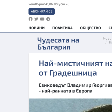
четвъртък, 06 август 26
АБОНИРАЙ СЕ
НОВИНИ
ПОЛИТИКА
ОБЩЕСТВО
С
Чудесата на
Нови
Н
България
Най-мистичният на
от Градешница
Езиковедът Владимир Георгиев
- най-ранната в Европа