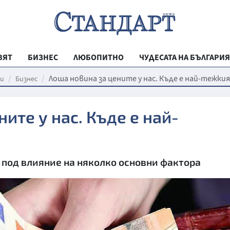
ВЯТ
БИЗНЕС
ЛЮБОПИТНО
ЧУДЕСАТА НА БЪЛГАРИЯ
РЕГИОНАЛНИ
Лоша новина за цените у нас. Къде е най-тежки
и
Бизнес
ВЕСТНИК СТА
ите у нас. Къде е най-
МЛАДЕЖКА АК
ЗДРАВЕ
ОБРАЗОВАНИ
 под влияние на няколко основни фактора
МОЯТ ГРАД
ТЕХНОЛОГИИ
ДА!НА БЪЛГАР
ДА! НА БЪЛГ