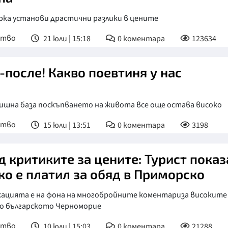
рка установи драстични разлики в цените
ство
21 юли | 15:18
0
коментара
123634
-после! Какво поевтиня у нас
дишна база поскъпването на живота все още остава високо
ство
15 юли | 13:51
0
коментара
3198
д критиките за цените: Турист показ
ко е платил за обяд в Приморско
кацията е на фона на многобройните коментариза високите
по българското Черноморие
ство
10 юли | 15:03
0
коментара
21288