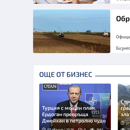
Обр
Офици
Бизне
ОЩЕ ОТ БИЗНЕС
Стр
Турция с мощен план.
гра
Ердоган превръща
зла
Джейхан в петролно чудо
07
07 август | 20:36
0
3661
2