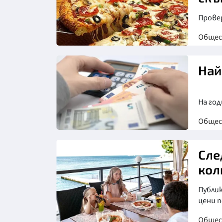
Прове
Обще
Най
На го
Обще
Сле
кол
Публи
цени 
Обще