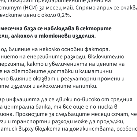
%, показват предварителните данни на
итут (НСИ) за месец май. Спрямо април се очакв
лските цени с около 0,2%.
месечна база се наблюдава в секторите
ли, алкохол и тютюневи изделия.
од влияние на няколко основни фактора.
нието на енергийните разходи, включително
ергията, както и увеличенията на цените на
е на световните доставки и климатични
но влияние оказват и регулаторни промени и
те изделия и алкохолните напитки.
р инфлацията да се движи по-високо от средния
 централна банка, тя все още е по-ниска в
гиона. Прогнозите за следващите месеци сочат, че
ги и транспортни разходи може да продължи,
натиск върху бюджета на домакинствата, особен