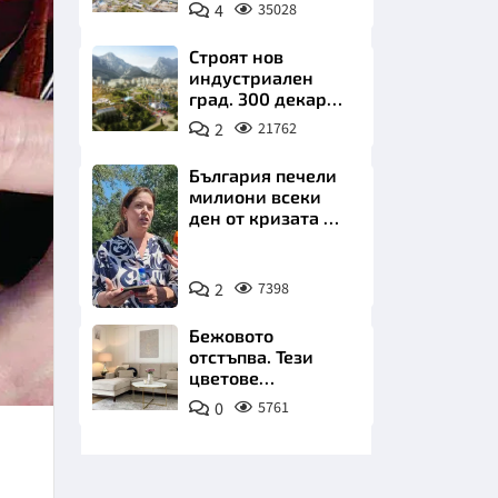
позлатява наш
4
35028
град
Строят нов
индустриален
град. 300 декара
чакат златни
2
21762
заводи
НИЦИ
България печели
милиони всеки
ден от кризата по
Дунав
Снимка:
КРАЙНА
2
7398
БТА
Бежовото
отстъпва. Тези
цветове
превземат
0
5761
всекидневната
през 2026 г.