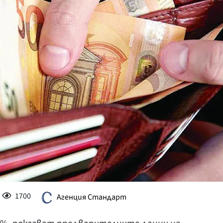
КУЛТУРА
ПРАВОСЪДИЕ
КРИМИ
КИБЕРЗАЩИТ
ВЯРА
ОБЯВИ
ВОЙНАТА В У
ВРЕМЕТО
1700
Агенция Стандарт