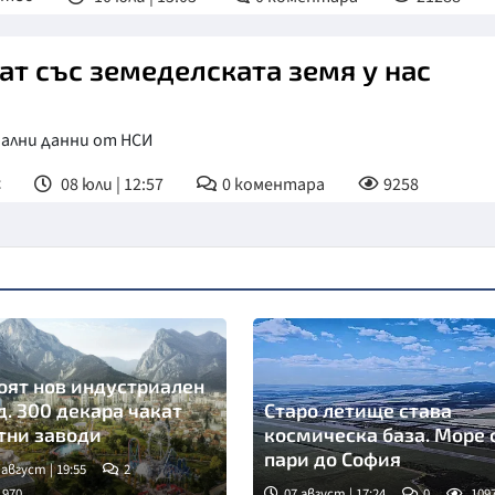
ат със земеделската земя у нас
ални данни от НСИ
с
08 юли | 12:57
0
коментара
9258
оят нов индустриален
д. 300 декара чакат
Старо летище става
тни заводи
космическа база. Море 
пари до София
 август | 19:55
2
1970
07 август | 17:24
0
109