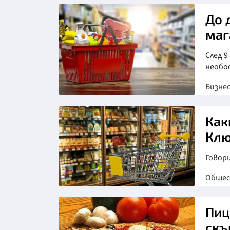
До 
маг
След 9
необо
Бизне
Как
Клю
Говор
Обще
Пиц
скъ