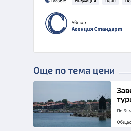
Тагове:
Инфлация
Цени
По
Автор
Агенция Стандарт
Още по тема цени
Зав
тур
По Бъл
Обще