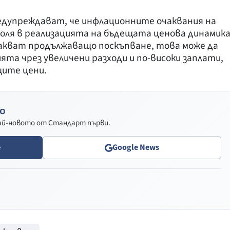
дупреждават, че инфлационните очаквания на
ля в реализацията на бъдещата ценова динамика
чакват продължаващо поскъпване, това може да
ята чрез увеличени разходи и по-високи заплати,
щите цени.
о
най-новото от Стандарт първи.
e
Google News