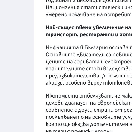
Годишната инфлация достигна 7
Националния статистически инст
умерено покачване на потребите
Най-съществено увеличение на 
транспорт, ресторанти и хоте
Инфлацията в България остава п
Основните двигатели са повише
цените на горивата и електроен
хранителните стоки вследстви
предизвикателства. Допълнител
акцизи, особено върху тютюневи
Икономисти отбелязват, че мака
целеви диапазон на Европейската
сравнение с други страни от ре
поскъпването на основните услу
което ще оказва допълнителен 
на тези с по-ниски доходи.