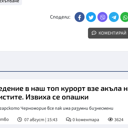
скъпване
Сподели:
КОМЕНТИРАЙ
едение в наш топ курорт взе акъла н
истите. Извиха се опашки
гарското Черноморие все пак има разумни бизнесмени
ство
07 август | 15:43
0
коментара
3624