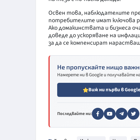
Освен това, наблюдателите пре
потребителите имат ключова ро
Ако домакинствата и бизнеса о
доведе до ускоряване на инфлаци
за да се компенсират нараства
Не пропускайте нищо важн
Намерете ни в Google и получавайте 
Виж ни първи в Googl
Последвайте ни: