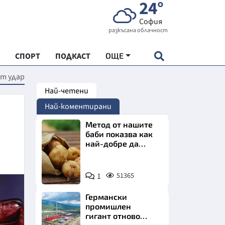
24°
София
разкъсана облачност
СПОРТ
ПОДКАСТ
ОЩЕ
ят удар
Най-четени
НДАРТ
Най-коментирани
АДЕМИЯ "ЧУДЕСАТА НА БЪЛГАРИЯ"
Метод от нашите
баби показва как
най-добре да
Е
съхраняваме
картофите у дома
Снимка:
1
51365
Пиксабей
Германски
СКАТА ХРАНА
промишлен
гигант отново
АРСКАТА ИКОНОМИКА