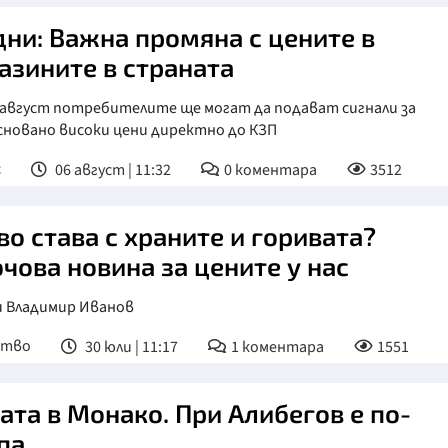
дни: Важна промяна с цените в
азините в страната
 август потребителите ще могат да подават сигнали за
сновано високи цени директно до КЗП
с
06 август | 11:32
0
коментара
3512
во става с храните и горивата?
чова новина за цените у нас
и Владимир Иванов
ство
30 юли | 11:17
1
коментара
1551
ата в Монако. При Алибегов е по-
па