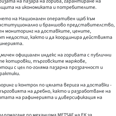
изата на пазара на горива, гарантиране на
ащита на икономиката и потребителите.
ането на Национален оперативен щаб към
институционално и браншово представителство,
н мониторинг на доставките, цените,
от недостиг, както и да координира действията
финерията.
дмичен официален индекс на горивата с публични
те котировки, търговските маржове,
оци с цел по-голяма пазарна прозрачност и
рактики.
ринг и контрол по цялата верига на доставки -
ърговията на дребно, както и разработване на
ботата на рафинерията и диверсификация на
одпомагане по механизма METSAF на ЕК за