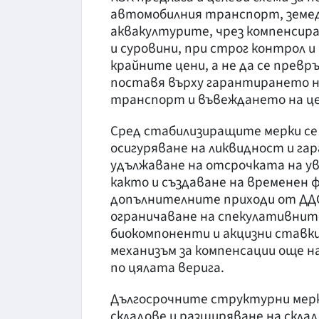
автомобилния транспорт, земе
аквакултурите, чрез компенсира
и суровини, при строг контрол 
крайните цени, а не да се прев
поставя върху гарантирането н
транспорт и въвеждането на цел
Сред стабилизиращите мерки с
осигуряване на ликвидност и га
удължаване на отсрочката на ув
както и създаване на временен 
допълнителните приходи от ДДС
ограничаване на спекулативните
биокомпоненти и акцизни ставки
механизъм за компенсации още н
по цялата верига.
Дългосрочните структурни мерк
складове и разширяване на скл