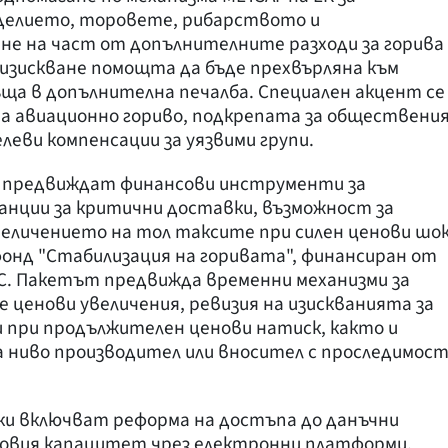
делието, торовете, рибарството и
не на част от допълнителните разходи за горива
и изискване помощта да бъде прехвърляна към
ръща в допълнителна печалба. Специален акцент се
а авиационно гориво, подкрепата за обществени
еви компенсации за уязвими групи.
е предвиждат финансови инструменти за
ранции за критични доставки, възможност за
еличението на тол таксите при силен ценови шок
фонд "Стабилизация на горивата", финансиран от
. Пакетът предвижда временни механизми за
 ценови увеличения, ревизия на изискванията за
 при продължителен ценови натиск, както и
а ниво производител или вносител с проследимос
и включват реформа на достъпа до данъчни
адовия капацитет чрез електронни платформи,