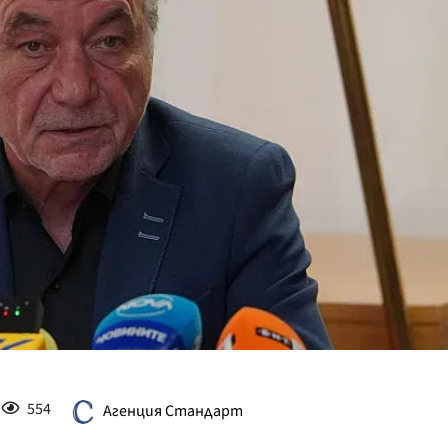
КУЛТУРА
ПРАВОСЪДИЕ
КРИМИ
КИБЕРЗАЩИТ
ВЯРА
ОБЯВИ
ВОЙНАТА В У
ВРЕМЕТО
554
Агенция Стандарт