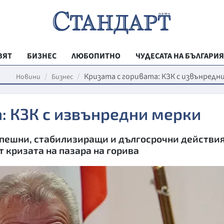
ВЯТ
БИЗНЕС
ЛЮБОПИТНО
ЧУДЕСАТА НА БЪЛГАРИЯ
РЕГИОНАЛНИ
Кризата с горивата: КЗК с извънредн
Новини
Бизнес
ВЕСТНИК СТА
а: КЗК с извънредни мерки
МЛАДЕЖКА АК
ЗДРАВЕ
спешни, стабилизиращи и дългосрочни действи
ОБРАЗОВАНИ
т кризата на пазара на горива
МОЯТ ГРАД
ТЕХНОЛОГИИ
ДА!НА БЪЛГАР
ДА! НА БЪЛГ