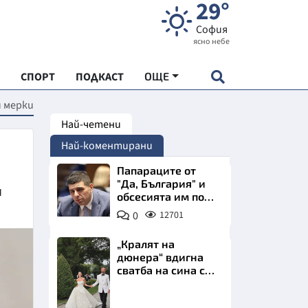
29°
София
ясно небе
СПОРТ
ПОДКАСТ
ОЩЕ
и мерки
Най-четени
НДАРТ
Най-коментирани
АДЕМИЯ "ЧУДЕСАТА НА БЪЛГАРИЯ"
Папараците от
"Да, България" и
я
обсесията им по
Е
Пеевски
0
12701
„Кралят на
дюнера“ вдигна
сватба на сина си
СКАТА ХРАНА
за 3 милиона
евро на езерото
Снимка:
АРСКАТА ИКОНОМИКА