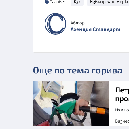
Тагове:
Кзк
Извънредни Мерк
Автор
Агенция Стандарт
Още по тема горива
Пет
про
Няма 
Бизне