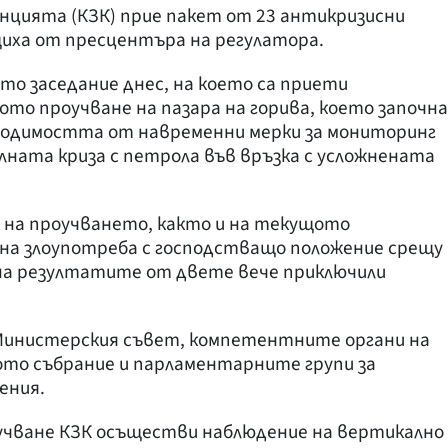
нцията (КЗК) прие пакет от 23 антикризисни
бщиха от пресцентъра на регулатора.
ито заседание днес, на което са приети
о проучване на пазара на горива, което започна
обходимостта от навременни мерки за мониторинг
алната криза с петрола във връзка с усложнената
 на проучването, както и на текущото
лна злоупотреба с господстващо положение срещу
и на резултатите от двете вече приключили
Министерския съвет, компетентните органи на
то събрание и парламентарните групи за
ения.
учване КЗК осъществи наблюдение на вертикално