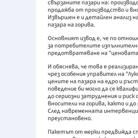
свързаните пазари на: производ
продажба от производство и внос
Извършен е и детайлен анализ 
пазара на горива.
Основният извод е, че по отнош
за потребителите изпълнителнат
предотвратяване на "ценовата 
И обяснява, че това е реализир
чрез особения управител на "Лук
цените на пазара на едро и ръст
поведение би могло да се квалиф
до сериозни затруднения и риск
вносители на горива, както и до
След навременната интервенция
преустановено.
Пакетът от мерки предвижда сп