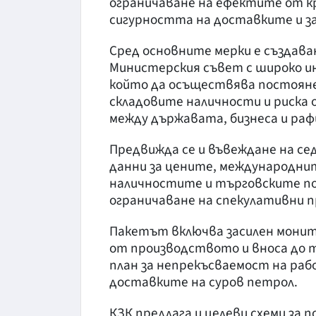
ограничаване на ефектите от кр
сигурността на доставките и з
Сред основните мерки е създав
Министерския съвет с широко 
който да осъществява постояне
складовите наличности и риска 
между държавата, бизнеса и ра
Предвижда се и въвеждане на се
данни за цените, международни
наличностите и търговските пот
ограничаване на спекулативни п
Пакетът включва засилен монито
от производството и вноса до т
план за непрекъсваемост на ра
доставките на суров петрол.
КЗК предлага и целеви схеми за п