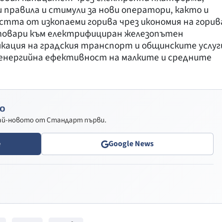
 правила и стимули за нови оператори, както и
остта от изкопаеми горива чрез икономия на горив
товари към електрифициран железопътен
кация на градския транспорт и общинските услуг
 енергийна ефективност на малките и средните
о
най-новото от Стандарт първи.
e
Google News