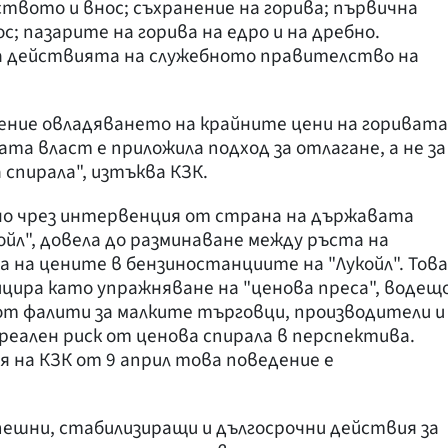
ството и внос; съхранение на горива; първична
; пазарите на горива на едро и на дребно.
на действията на служебното правителство на
ение овладяването на крайните цени на горивата
а власт е приложила подход за отлагане, а не за
спирала", изтъква КЗК.
ано чрез интервенция от страна на държавата
ойл", довела до разминаване между ръста на
а на цените в бензиностанциите на "Лукойл". Това
ицира като упражняване на "ценова преса", водещ
 от фалити за малките търговци, производители и
 реален риск от ценова спирала в перспектива.
 на КЗК от 9 април това поведение е
ешни, стабилизиращи и дългосрочни действия за