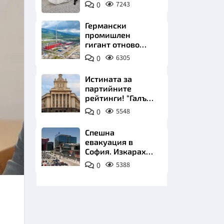
Комо
0
7243
Инстаграм
Германски
промишлен
гигант отново
позлатява наш
0
6305
град
НИЦИ
Истината за
партийните
рейтинги! "Галъп"
разби митовете
0
5548
КРАЙНА
Спешна
евакуация в
София. Изкараха
хиляди на
0
5388
улицата