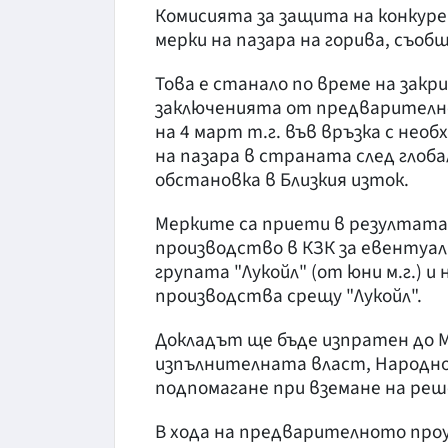
Комисията за защита на конкуре
мерки на пазара на горива, съо
Това е станало по време на закр
заключенията от предварителнот
на 4 март т.г. във връзка с не
на пазара в страната след глоб
обстановка в Близкия изток.
Мерките са приети в резултата
производство в КЗК за евентуа
групата "Лукойл" (от юни м.г.) 
производства срещу "Лукойл".
Докладът ще бъде изпратен до 
изпълнителната власт, Народно
подпомагане при вземане на реш
В хода на предварителното про