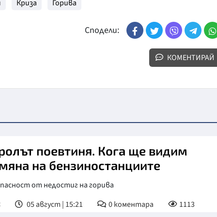
и
Криза
Горива
Сподели:
КОМЕНТИРАЙ
ролът поевтиня. Кога ще видим
мяна на бензиностанциите
опасност от недостиг на горива
с
05 август | 15:21
0
коментара
1113